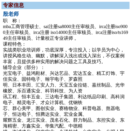
专家信息
殷老师
职 称：
mba工商管理硕士、sai注册sa8000主任审核员、irca注册iso900
0主任审核员、irca注册 iso14000主任审核员、irca注册iso/ts169
49主任审核员、计量校正专业讲师 。
课程特色：
实战类职业培训师，功底深厚，专注投入；以学员为中心，
讲授风格生动、幽默，讲解深入浅出或浅入深出，不仅案例
丰富，且提供多种实用的解决问题之工具及技巧。
辅导企业（部分）：
光宝电子、益鸿鞋材、兴达艺品、宏达五金、精工灯饰、宇
佳实业、固特电子、翰宇电子、罗森照
明、日本丰田、汇安人力、天宝五金拉链、嘉丝制品、光华
橡胶、乐百通实业、科羽科技、为人资
讯工程、恒丰五金、三达电子集团、利达纸品印刷、高科润
电子、精灵电子、才众计算机、优钢铁
芯、群心美甲、图创实业、赛格物业、科普电器、熬器电
子、恒达电子、恒腾达实业、宏业金属、
耀辉五金、龙江实业、茂名石化、群力制品、东控实业、东
海精密、方鑫实业、华集汽配、中徳精