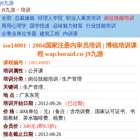
j9九游
j9九游
>
培训
全部
总裁修炼
经理人学院
职业人素质培训
岗位技能培训
商用心理学
国学悟道
品味魅力财富
行业技能培训
企事业单位专题
建筑工程
内训课
iso14001：2004国家注册内审员培训 | 博锐培训课
程 wap.boraid.cn-j9九游
课程编号：
100149001
培训属性：
公开课
培训分类：
岗位技能培训 / 生产管理
关键词：
生产管理、
地 点：
广东东莞
培训开始日期：
2012-08-26
（已过期）
价 格：
400(单位：元)（备注：含培训费、国家认可证书、书
面教材、茶水咖啡费、税费）
会员价：
340元 (即8.5折)
报名截止日期：
2012-08-26