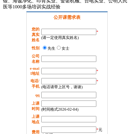
锻、海诚净化、印肯实业、金诺机械、台电实业、公明人民
医等1000多场培训实战经验
公开课需求表
您的
*
真实
(请一定使用真实姓名)
姓名
性别
先生
女士
公司
名称
e-mai
*
l地址
电话/
*
手机
(电话请带上区号，谢谢)
qq
上课
时间
(时间格式2026-02-04)
上课
地点
*
元
费用