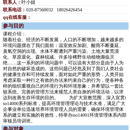
联系人：
叶小姐
联系电话：
020-87560032 18026426454
qq在线客服：
参与目的
课程介绍：
随着社会、经济的不断发展，人口的不断增加，越来越多的
环境问题摆在了我们面前：温室效应加剧、酸雨不断蔓延、
臭氧空洞的出现、水体不断遭到严重污染、土地大量荒漠
化、草原退化、森林锐减、许多珍稀野生动植物濒临灭
绝……这一系列的环境问题中，可以说有大部分是由于人为
对自然的破坏造成的。这些问题已经危及到了我们人类社会
的健康生存和可持续发展，面对如此严重的形势，人类开始
考虑采取一种行之有效的办法来约束自己的行为，使各种各
样的组织重视自己的环境行为和环境形象；并希望以一套比
较系统、完善的管理方法来规范人类自身的环境活动，以求
达到改善生存环境的目的。 为扩大宣教范围，深入宣贯i
so14000系列标准，提高环境管理理论与技术水准，满足广大
企事业单位迅速培养环境管理人员的需要，确保环境管理体
系的建立和实施的有效性，特举办iso14001环境管理体系内部
审核员培训班。
参与对象