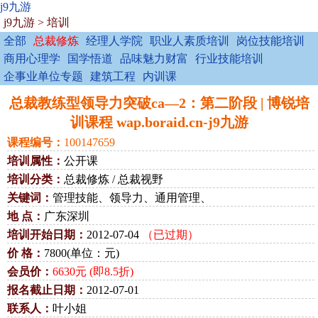
j9九游
j9九游
>
培训
全部
总裁修炼
经理人学院
职业人素质培训
岗位技能培训
商用心理学
国学悟道
品味魅力财富
行业技能培训
企事业单位专题
建筑工程
内训课
总裁教练型领导力突破ca—2：第二阶段 | 博锐培
训课程 wap.boraid.cn-j9九游
课程编号：
100147659
培训属性：
公开课
培训分类：
总裁修炼 / 总裁视野
关键词：
管理技能、领导力、通用管理、
地 点：
广东深圳
培训开始日期：
2012-07-04
（已过期）
价 格：
7800(单位：元)
会员价：
6630元 (即8.5折)
报名截止日期：
2012-07-01
联系人：
叶小姐