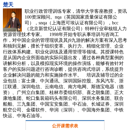
楚天
职业行政管理训练专家，清华大学客座教授，资讯
100资深顾问。nqa（英国国家质量保证有限公
司），snqa（上海恩可埃认证有限公司），bcc
（北京新世纪认证有限公司）特种行业审核组人力
资源管理技术专家。 1998年开始专职从事培训与咨询工
作，对中国企业的管理现状及其j9九游的解决方案有深入思考
和独到见解，擅长于组织变革、执行力、精细化管理、企业
行政体系构建、职业化训练及通用管理等领域。其授课特色
是从国内企业所面临的实际问题出发，通过各种典型案例的
讲解和分析，以及模拟现实环境的操作演练，能够有效针对
客户的实际问题进行咨询诊断，提供咨询式培训，系统提升
企业解决问题的能力和实施操作水平。 培训及辅导过的企
业包括：富士康、中兴通讯、深圳国际控股、东风汽车、浙
江联通、深圳电信、云南电信、南方电网、斯德宝电器（德
资）、广州立白集团、桂林市委组织部、喜之朗集团、正大
康地集团、蛇口集装箱码头有限公司、深圳水务集团、联合
船舶、三九集团、中国宝安集团、中石油、长城证券、深圳
航空公司、金碟软件、华润（深圳）、中国海外集团、中铁
快运、中海石油等。
公开课需求表