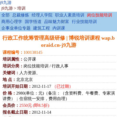
j9九游
j9九游
>
培训
全部
总裁修炼
经理人学院
职业人素质培训
岗位技能培训
商用心理学
国学悟道
品味魅力财富
行业技能培训
企事业单位专题
建筑工程
内训课
行政工作统筹管理高级研修 | 博锐培训课程 wap.b
oraid.cn-j9九游
课程编号：
100138145
培训属性：
公开课
培训分类：
岗位技能培训 / 行政人事
关键词：
人力资源、
地 点：
北京北京
培训开始日期：
2012-11-17
（已过期）
价 格：
2980(单位：元)（备注：（含资料费、午餐费、专家演
讲费）；住宿统一安排，费用自理）
会员价：
2550元 (即8.5折)
报名截止日期：
2012-11-14