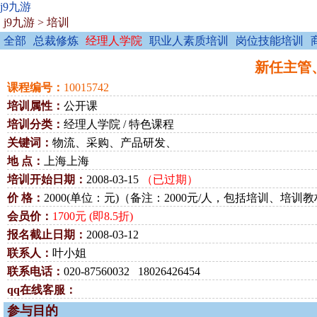
j9九游
j9九游
>
培训
全部
总裁修炼
经理人学院
职业人素质培训
岗位技能培训
新任主管、经
课程编号：
10015742
培训属性：
公开课
培训分类：
经理人学院 / 特色课程
关键词：
物流、采购、产品研发、
地 点：
上海上海
培训开始日期：
2008-03-15
（已过期）
价 格：
2000(单位：元)（备注：2000元/人，包括培训、
会员价：
1700元 (即8.5折)
报名截止日期：
2008-03-12
联系人：
叶小姐
联系电话：
020-87560032 18026426454
qq在线客服：
参与目的