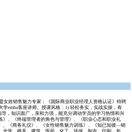
联盟女姓销售魅力专家；《国际商业职业经理人资格认证》特聘
学emba客座讲师。授课风格：1) 轻松务实，实战实操，有
自指导，知识面广，亲和力强，能充分调动学员的学习热情和兴
练》、《终端管理者的角色与管理》、《职业心态和职业礼
》、《商务礼仪》、《女性销售魅力训练》、《知已知彼—销
、光学、模具、建筑、医药、化工、环保、制衣、印刷、包