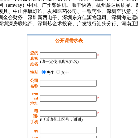
（amway）中国、广州柴油机、顺丰快递、杭州鑫达纺织品
模具、中山伟毓灯饰、友和医药公司、一致药业、深圳至弘意、
圳金会财务、深圳新西电子、深圳东方佳源物流司、深圳海进运
深圳深房联地产、深圳炼金术投资、广发银行汕头分行、河南卫
公开课需求表
您的
*
真实
(请一定使用真实姓名)
姓名
性别
先生
女士
公司
名称
e-m
ail
*
地址
电
*
话/
(电话请带上区号，谢谢)
手机
qq