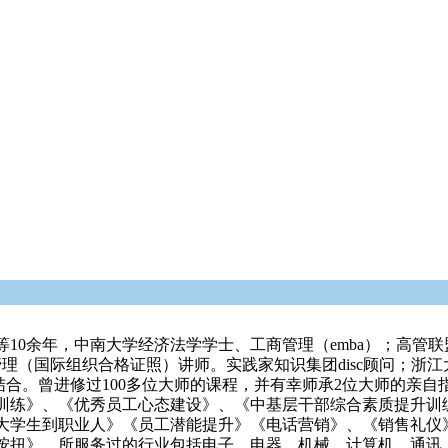
10余年，中南大学经济法学学士、工商管理（emba）；高管
理（国际组织合格证照）讲师。实践家知识集团disc顾问；浙江大
结合。曾进修过100多位大师的课程，并有幸师承2位大师的亲
训练》、《优秀员工心态建设》、《中基层干部综合素质提升训
大学生到职业人》《员工潜能提升》《电话营销》、《销售礼仪
按扭》，所服务过的行业包括电子、电器、机械、计算机、通讯