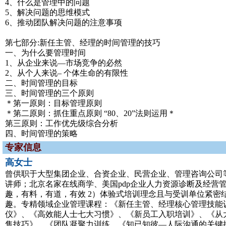
4、什么是管理中的问题
5、解决问题的思维模式
6、推动团队解决问题的注意事项
第七部分:新任主管、经理的时间管理的技巧
一、为什么要管理时间
1、从企业来说—市场竞争的必然
2、从个人来说– 个体生命的有限性
二、时间管理的目标
三、时间管理的三个原则
＊第一原则：目标管理原则
＊第二原则：抓住重点原则 “80、20”法则运用＊
第三原则：工作优先级综合分析
四、时间管理的策略
专家信息
高女士
曾供职于大型集团企业、合资企业、民营企业、管理咨询公司等
讲师；北京名家在线商学、美国pdp企业人力资源诊断及经营管
趣，有料，有道，有效 2）体验式培训理念且与受训单位紧密
趣。专精领域企业管理课程：《新任主管、经理核心管理技能
仪》、《高效能人士七大习惯》、《新员工入职培训》、《从
售技巧》、《团队凝聚力训练、《知已知彼—人际沟通的关键