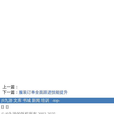
上一篇：
下一篇：
服装订单全面跟进技能提升
j9九游
文库
书城
新闻
培训
-top-
[] []
© j9九游的版权所有 2002-2025