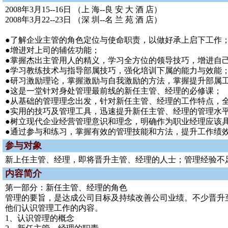
2008年3月15--16日 （上 海--良 安 大 酒 店）
2008年3月22--23日 （深 圳--名 兰 苑 酒 店）
●了解企业主管的角色定位与使命职责，以做好承上启下工作
●增进对上司的辅佐功能；
●掌握杰出主管用人的精义，学习全方位的领导技巧，增进自
●学习教练技术与指导部属技巧，强化培训下属的能力与效能
●研习激励理论，掌握激励与自我激励的方法，掌握提升部属
●这是一堂针对身处管理最前线的新任主管、经理的必修课；
●从基础的管理理念出发，针对新任主管、经理的工作特点，
●实用的技巧及管理工具，迅速提升新任主管、经理的管理水
●树立现代企业经营管理意识和理念，明确作为职业经理应该
●通过参与和练习，掌握有效的管理技能和方法，提升工作绩
参与对象
新上任主管、经理，即将晋升主管、经理的人士；管理经验不
内容简介
第一部分：新任主管、经理的角色
管理的要旨，是达成公司目标及持续改善公司业绩。不少晋升
他们认识管理工作的内容。
1、认识管理的概念