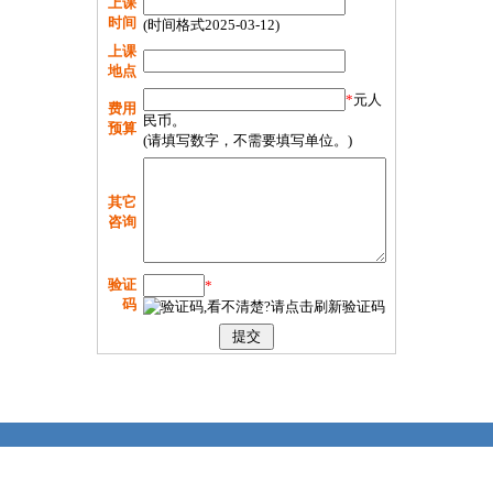
上课
时间
(时间格式2025-03-12)
上课
地点
*
元人
费用
民币。
预算
(请填写数字，不需要填写单位。)
其它
咨询
验证
*
码