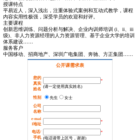
授课特点
平易近人，深入浅出，注重体验式案例和互动式教学，课程
内容实用性极强，深受学员的欢迎和好评。
主要课程
创新思维训练、问题分析与解决、企业内训师培训 (i、ii、iii
级)、非人力资源经理的人力资源管理、基于企业大学的培训
体系建设……
服务客户
中国移动、招商地产、深圳广电集团、奔驰、方正集团……
公开课需求表
您的
*
真实
(请一定使用真实姓名)
姓名
性别
先生
女士
公司
名称
e-mai
*
l地址
电话/
*
手机
(电话请带上区号，谢谢)