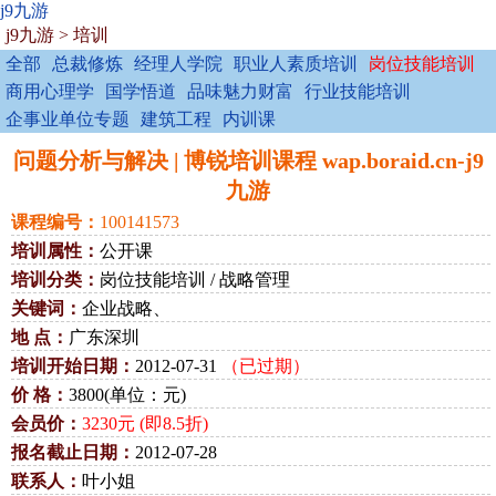
j9九游
j9九游
>
培训
全部
总裁修炼
经理人学院
职业人素质培训
岗位技能培训
商用心理学
国学悟道
品味魅力财富
行业技能培训
企事业单位专题
建筑工程
内训课
问题分析与解决 | 博锐培训课程 wap.boraid.cn-j9
九游
课程编号：
100141573
培训属性：
公开课
培训分类：
岗位技能培训 / 战略管理
关键词：
企业战略、
地 点：
广东深圳
培训开始日期：
2012-07-31
（已过期）
价 格：
3800(单位：元)
会员价：
3230元 (即8.5折)
报名截止日期：
2012-07-28
联系人：
叶小姐