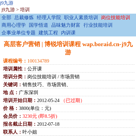
j9九游
j9九游
>
培训
全部
总裁修炼
经理人学院
职业人素质培训
岗位技能培训
商用心理学
国学悟道
品味魅力财富
行业技能培训
企事业单位专题
建筑工程
内训课
高层客户营销 | 博锐培训课程 wap.boraid.cn-j9九
游
课程编号：
100134789
培训属性：
公开课
培训分类：
岗位技能培训 / 市场营销
关键词：
销售技巧、市场营销、
地 点：
广东深圳
培训开始日期：
2012-05-24
（已过期）
价 格：
3800(单位：元)
会员价：
3230元 (即8.5折)
报名截止日期：
2012-07-18
联系人：
叶小姐