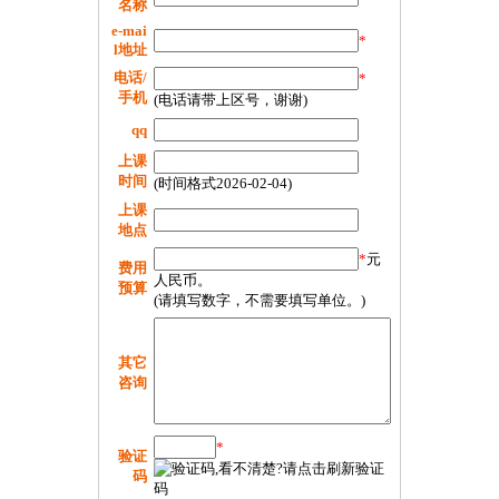
名称
e-mai
*
l地址
电话/
*
手机
(电话请带上区号，谢谢)
qq
上课
时间
(时间格式2026-02-04)
上课
地点
*
元
费用
人民币。
预算
(请填写数字，不需要填写单位。)
其它
咨询
*
验证
码