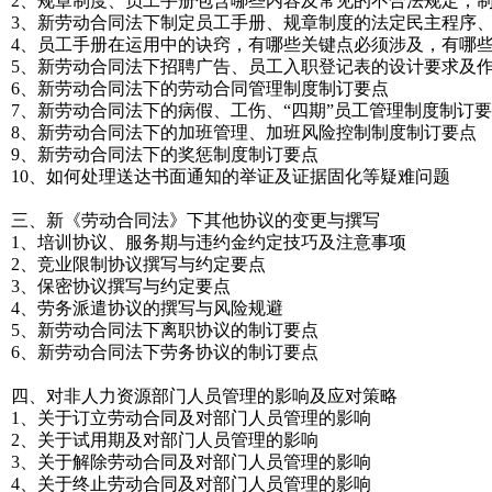
2、规章制度、员工手册包含哪些内容及常见的不合法规定，
3、新劳动合同法下制定员工手册、规章制度的法定民主程序
4、员工手册在运用中的诀窍，有哪些关键点必须涉及，有哪
5、新劳动合同法下招聘广告、员工入职登记表的设计要求及
6、新劳动合同法下的劳动合同管理制度制订要点
7、新劳动合同法下的病假、工伤、“四期”员工管理制度制订
8、新劳动合同法下的加班管理、加班风险控制制度制订要点
9、新劳动合同法下的奖惩制度制订要点
10、如何处理送达书面通知的举证及证据固化等疑难问题
三、新《劳动合同法》下其他协议的变更与撰写
1、培训协议、服务期与违约金约定技巧及注意事项
2、竞业限制协议撰写与约定要点
3、保密协议撰写与约定要点
4、劳务派遣协议的撰写与风险规避
5、新劳动合同法下离职协议的制订要点
6、新劳动合同法下劳务协议的制订要点
四、对非人力资源部门人员管理的影响及应对策略
1、关于订立劳动合同及对部门人员管理的影响
2、关于试用期及对部门人员管理的影响
3、关于解除劳动合同及对部门人员管理的影响
4、关于终止劳动合同及对部门人员管理的影响