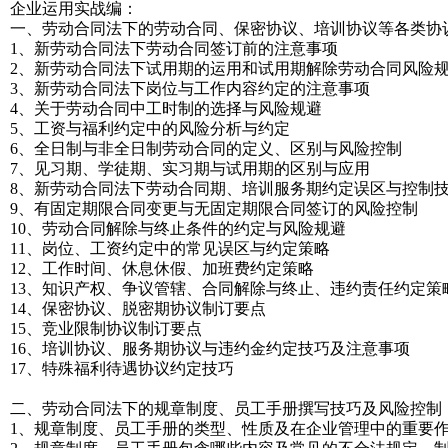
企业运用实战编：
一、劳动合同法下的劳动合同、保密协议、培训协议等各类协
1、新劳动合同法下劳动合同签订前的注意事项
2、新劳动合同法下试用期的运用和试用期解除劳动合同风险
3、新劳动合同法下岗位与工作内容约定的注意事项
4、关于劳动合同中工时制的选择与风险规避
5、工资与福利约定中的风险分析与约定
6、全日制与非全日制劳动合同的定义、区别与风险控制
7、见习期、学徒期、实习期与试用期的区别与应用
8、新劳动合同法下劳动合同期、培训服务期约定误区与控制
9、有固定期限合同变更与无固定期限合同签订的风险控制
10、劳动合同解除与终止条件的约定与风险规避
11、岗位、工资约定中的常见误区与约定策略
12、工作时间、休息休假、加班费约定策略
13、知识产权、争议管辖、合同解除与终止、违约责任约定策
14、保密协议、脱密期协议制订要点
15、竞业限制协议制订要点
16、培训协议、服务期协议与违约金约定技巧及注意事项
17、特殊福利待遇协议约定技巧
二、劳动合同法下的规章制度、员工手册撰写技巧及风险控制
1、规章制度、员工手册的类型、性质及在企业管理中的重要