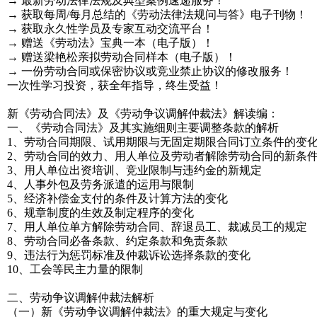
→ 最新劳动法律法规及典型案例速递服务！
→ 获取每周/每月总结的《劳动法律法规问与答》电子刊物！
→ 获取永久性学员及专家互动交流平台！
→ 赠送《劳动法》宝典一本（电子版）！
→ 赠送梁艳松亲拟劳动合同样本（电子版）！
→ 一份劳动合同或保密协议或竞业禁止协议的修改服务！
一次性学习投资，获全年指导，终生受益！
新《劳动合同法》及《劳动争议调解仲裁法》解读编：
一、《劳动合同法》及其实施细则主要调整条款的解析
1、劳动合同期限、试用期限与无固定期限合同订立条件的变
2、劳动合同的效力、用人单位及劳动者解除劳动合同的新条
3、用人单位出资培训、竞业限制与违约金的新规定
4、人事外包及劳务派遣的运用与限制
5、经济补偿金支付的条件及计算方法的变化
6、规章制度的生效及制定程序的变化
7、用人单位单方解除劳动合同、辞退员工、裁减员工的规定
8、劳动合同必备条款、约定条款和免责条款
9、违法行为惩罚标准及仲裁诉讼选择条款的变化
10、工会等民主力量的限制
二、劳动争议调解仲裁法解析
（一）新《劳动争议调解仲裁法》的重大规定与变化