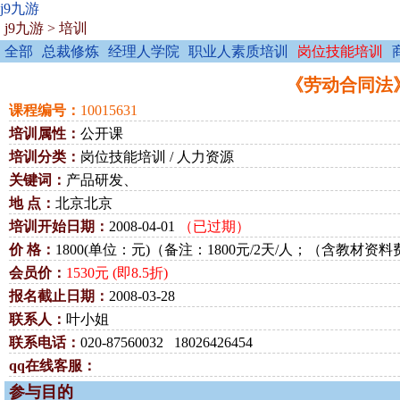
j9九游
j9九游
>
培训
全部
总裁修炼
经理人学院
职业人素质培训
岗位技能培训
《劳动合同法》与
课程编号：
10015631
培训属性：
公开课
培训分类：
岗位技能培训 / 人力资源
关键词：
产品研发、
地 点：
北京北京
培训开始日期：
2008-04-01
（已过期）
价 格：
1800(单位：元)（备注：1800元/2天/人；（含教材
会员价：
1530元 (即8.5折)
报名截止日期：
2008-03-28
联系人：
叶小姐
联系电话：
020-87560032 18026426454
qq在线客服：
参与目的