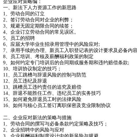
企业应对策略编：
一、新法下人力资源工作的新思路
1、劳动合同的订立
2、签订劳动合同对企业的利弊；
3、规避无固定期限合同的续签；
4、企业订立劳动合同的常见误区。
5、员工的招聘
6、应届大学毕业生招录用管理中的风险应对;
7、录用手续的办理、新员工入职登记表的设计要求及必备内容
8、员工培训、考核及薪酬福利政策的制定
9、如何约定专门培训后的合同期或服务期和违约赔偿条款;
10、培训协议制定的技巧；
11、员工跳槽与辞退风险的控制与防范
12、员工违纪及辞退
13、跳槽员工违约责任的追究及赔偿
14、辞退不能胜任工作、违纪员工的实务技巧
15、如何避免辞退员工时的法律风险
16、如何与核心员工签订离职保密及竞业限制协议
二、企业应对新法的策略与措施
1、劳动合同的撰写与必备条款约定策略及技巧；
2、企业招聘中的风险与应对
3、企业薪酬福利制度设计中的新风险与规避