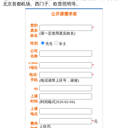
北京首都机场、西门子、欧普照明等。
公开课需求表
您的
*
真实
(请一定使用真实姓名)
姓名
性别
先生
女士
公司
名称
e-mai
*
l地址
电话/
*
手机
(电话请带上区号，谢谢)
qq
上课
时间
(时间格式2026-02-04)
上课
地点
*
元
费用
人民币。