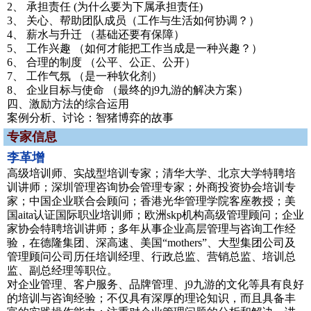
2、 承担责任 (为什么要为下属承担责任)
3、 关心、帮助团队成员（工作与生活如何协调？）
4、 薪水与升迁 （基础还要有保障）
5、 工作兴趣 （如何才能把工作当成是一种兴趣？）
6、 合理的制度 （公平、公正、公开）
7、 工作气氛 （是一种软化剂）
8、 企业目标与使命 （最终的j9九游的解决方案）
四、激励方法的综合运用
案例分析、讨论：智猪博弈的故事
专家信息
李革增
高级培训师、实战型培训专家；清华大学、北京大学特聘培
训讲师；深圳管理咨询协会管理专家；外商投资协会培训专
家；中国企业联合会顾问；香港光华管理学院客座教授；美
国aita认证国际职业培训师；欧洲skp机构高级管理顾问；企业
家协会特聘培训讲师；多年从事企业高层管理与咨询工作经
验，在德隆集团、深高速、美国“mothers”、大型集团公司及
管理顾问公司历任培训经理、行政总监、营销总监、培训总
监、副总经理等职位。
对企业管理、客户服务、品牌管理、j9九游的文化等具有良好
的培训与咨询经验；不仅具有深厚的理论知识，而且具备丰