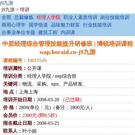
j9九游
j9九游
>
培训
全部
总裁修炼
经理人学院
职业人素质培训
岗位技能培训
商用心理学
国学悟道
品味魅力财富
行业技能培训
企事业单位专题
建筑工程
内训课
中层经理综合管理技能提升研修班 | 博锐培训课程
wap.boraid.cn-j9九游
课程编号：
10015549
培训属性：
公开课
培训分类：
经理人学院 / mtp综合班
关键词：
物流、采购、tqm、产品研发、
地 点：
上海上海
培训开始日期：
2008-03-28
（已过期）
价 格：
2800(单位：元)（备注：2800元/人）
会员价：
2380元 (即8.5折)
报名截止日期：
2008-03-25
联系人：
叶小姐