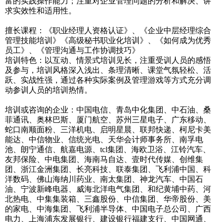
富的实践操作能力；注重对企业管理问题的分析和解决、讲
求实效性和适用性。
擅长课程：《职业经理人资格认证》、《企业中层经理综合
管理技能培训》《高级秘书职业化培训》、《如何成为优秀
员工》、《管理沟通与工作协调技巧》
培训特色：以互动、情景式培训见长，注重受训人员的感悟
及参与，培训风格深入浅出、条理清晰、课堂气氛轻松、活
跃、实战性强，通过各种实际案例及管理游戏等方式充分调
动参训人员的培训热情。
培训或咨询的企业：中国电信、青岛中化集团、中石油、桑
菲通讯、奥林巴斯、厦门航空、苏州三星电子、广东移动、
蛇口南顺面粉、三洋机电、启明星晨、联邦快递、柯尼卡美
能达、中信物业、信统光电、天华会计师事务所、南孚电
池、朗宁通信、航嘉电源、tcl集团、海欧卫浴、江铃汽车、
友邦保险、中电集团、海南马自达、壹时代传媒、创维集
团、浙江金洲集团、长亮科技、联泰集团、飞利浦中国、科
洋数码、佛山海纳川药业、南太集团、神龙汽车、中国石
油、宁波新峰电器、威海北洋电气集团、和纪黄埔中药、河
北热电、中集集装箱、三鑫股份、中信集团、华帝股份、美
的家电、中海集团、飞利浦半导体、中国电子总公司、广西
电力、上海浦东发展银行、建设银行福建支行、中国网通、