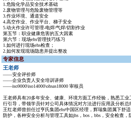
1.危险化学品安全技术基础
2.废物管理与危险废物管理等
3.作业环境、通道安全
4.高空作业、作业平台、梯子安全
5.动火作业许可管理-电焊/气焊/切割作业
第五节：职业健康危害的五大因素
第六节：现场ehs管理技巧练习
1.如何进行现场ehs检查；
2.如何发现现场隐患并提出整改
专家信息
王老师
――安全评价师
――企业负责人安全培训讲师
――iso9000\iso14000\ohsas18000 审核员
王老师具有20多年安全、健康、环境方面工作经验，熟悉工业卫
行引导，带领学员针对公司具体情况对方法进行应用及分析总结
王红老师曾担任过亨氏集团ehs中国区经理，辉瑞集团属下舒适刀
防护，各种安全分析与管理工具如jhs，bos，bbs，安全