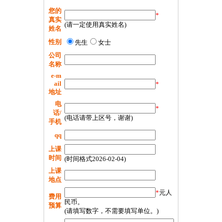
您的
*
真实
(请一定使用真实姓名)
姓名
性别
先生
女士
公司
名称
e-m
ail
*
地址
电
*
话/
(电话请带上区号，谢谢)
手机
qq
上课
时间
(时间格式2026-02-04)
上课
地点
*
元人
费用
民币。
预算
(请填写数字，不需要填写单位。)