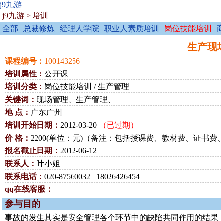
j9九游
j9九游
>
培训
全部
总裁修炼
经理人学院
职业人素质培训
岗位技能培训
生产现场
课程编号：
100143256
培训属性：
公开课
培训分类：
岗位技能培训 / 生产管理
关键词：
现场管理、生产管理、
地 点：
广东广州
培训开始日期：
2012-03-20
（已过期）
价 格：
2200(单位：元)（备注：包括授课费、教材费、证书
报名截止日期：
2012-06-12
联系人：
叶小姐
联系电话：
020-87560032 18026426454
qq在线客服：
参与目的
事故的发生其实是安全管理各个环节中的缺陷共同作用的结果