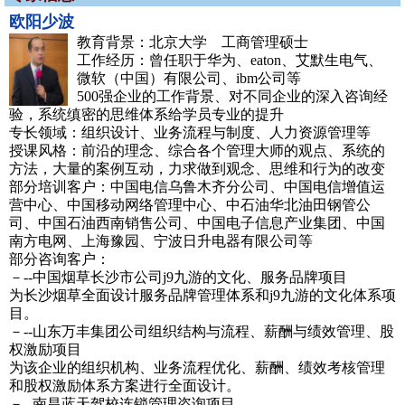
欧阳少波
教育背景：北京大学 工商管理硕士
工作经历：曾任职于华为、eaton、艾默生电气、
微软（中国）有限公司、ibm公司等
500强企业的工作背景、对不同企业的深入咨询经
验，系统缜密的思维体系给学员专业的提升
专长领域：组织设计、业务流程与制度、人力资源管理等
授课风格：前沿的理念、综合各个管理大师的观点、系统的
方法，大量的案例互动，力求做到观念、思维和行为的改变
部分培训客户：中国电信乌鲁木齐分公司、中国电信增值运
营中心、中国移动网络管理中心、中石油华北油田钢管公
司、中国石油西南销售公司、中国电子信息产业集团、中国
南方电网、上海豫园、宁波日升电器有限公司等
部分咨询客户：
－--中国烟草长沙市公司j9九游的文化、服务品牌项目
为长沙烟草全面设计服务品牌管理体系和j9九游的文化体系项
目。
－--山东万丰集团公司组织结构与流程、薪酬与绩效管理、股
权激励项目
为该企业的组织机构、业务流程优化、薪酬、绩效考核管理
和股权激励体系方案进行全面设计。
－--南昌蓝天驾校连锁管理咨询项目