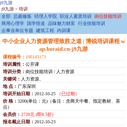
j9九游
j9九游
>
培训
全部
总裁修炼
经理人学院
职业人素质培训
岗位技能培训
商用心理学
国学悟道
品味魅力财富
行业技能培训
企事业单位专题
建筑工程
内训课
中小企业人力资源管理致胜之道 | 博锐培训课程 w
ap.boraid.cn-j9九游
课程编号：
100143173
培训属性：
公开课
培训分类：
岗位技能培训 / 人力资源
关键词：
人力资源、
地 点：
广东深圳
培训开始日期：
2012-10-25
（已过期）
价 格：
3200(单位：元)（备注：含两天中餐、指定教材、茶
点）
会员价：
2720元 (即8.5折)
报名截止日期：
2012-10-23