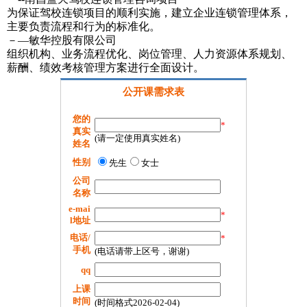
为保证驾校连锁项目的顺利实施，建立企业连锁管理体系，
主要负责流程和行为的标准化。
－—敏华控股有限公司
组织机构、业务流程优化、岗位管理、人力资源体系规划、
薪酬、绩效考核管理方案进行全面设计。
公开课需求表
您的
*
真实
(请一定使用真实姓名)
姓名
性别
先生
女士
公司
名称
e-mai
*
l地址
电话/
*
手机
(电话请带上区号，谢谢)
qq
上课
时间
(时间格式2026-02-04)