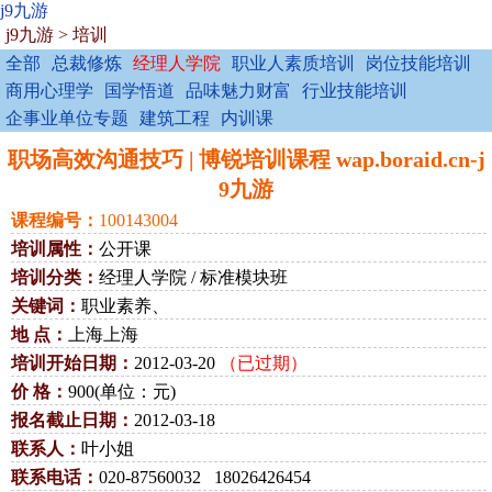
j9九游
j9九游
>
培训
全部
总裁修炼
经理人学院
职业人素质培训
岗位技能培训
商用心理学
国学悟道
品味魅力财富
行业技能培训
企事业单位专题
建筑工程
内训课
职场高效沟通技巧 | 博锐培训课程 wap.boraid.cn-j
9九游
课程编号：
100143004
培训属性：
公开课
培训分类：
经理人学院 / 标准模块班
关键词：
职业素养、
地 点：
上海上海
培训开始日期：
2012-03-20
（已过期）
价 格：
900(单位：元)
报名截止日期：
2012-03-18
联系人：
叶小姐
联系电话：
020-87560032 18026426454