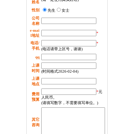
姓名
性别
先生
女士
公司
名称
e-mai
*
l地址
电话/
*
手机
(电话请带上区号，谢谢)
qq
上课
时间
(时间格式2026-02-04)
上课
地点
*
元
费用
人民币。
预算
(请填写数字，不需要填写单位。)
其它
咨询