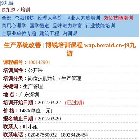
j9九游
j9九游
>
培训
全部
总裁修炼
经理人学院
职业人素质培训
岗位技能培训
商用心理学
国学悟道
品味魅力财富
行业技能培训
企事业单位专题
建筑工程
内训课
生产系统改善 | 博锐培训课程 wap.boraid.cn-j9九
游
课程编号：
100142901
培训属性：
公开课
培训分类：
岗位技能培训 / 生产管理
关键词：
生产管理、
地 点：
广东深圳
培训开始日期：
2012-03-22
（已过期）
价 格：
1480(单位：元)
报名截止日期：
2012-03-20
联系人：
叶小姐
联系电话：
020-87560032 18026426454