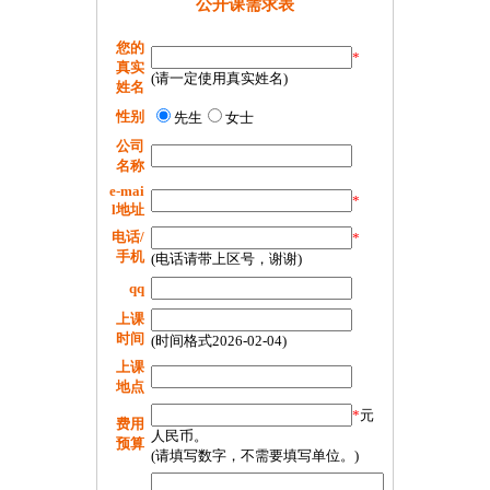
公开课需求表
您的
*
真实
(请一定使用真实姓名)
姓名
性别
先生
女士
公司
名称
e-mai
*
l地址
电话/
*
手机
(电话请带上区号，谢谢)
qq
上课
时间
(时间格式2026-02-04)
上课
地点
*
元
费用
人民币。
预算
(请填写数字，不需要填写单位。)