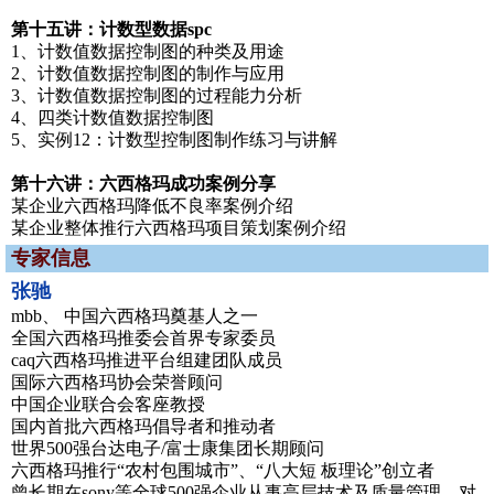
第十五讲：计数型数据spc
1、计数值数据控制图的种类及用途
2、计数值数据控制图的制作与应用
3、计数值数据控制图的过程能力分析
4、四类计数值数据控制图
5、实例12：计数型控制图制作练习与讲解
第十六讲：六西格玛成功案例分享
某企业六西格玛降低不良率案例介绍
某企业整体推行六西格玛项目策划案例介绍
专家信息
张驰
mbb、 中国六西格玛奠基人之一
全国六西格玛推委会首界专家委员
caq六西格玛推进平台组建团队成员
国际六西格玛协会荣誉顾问
中国企业联合会客座教授
国内首批六西格玛倡导者和推动者
世界500强台达电子/富士康集团长期顾问
六西格玛推行“农村包围城市”、“八大短 板理论”创立者
曾长期在sony等全球500强企业从事高层技术及质量管理，对