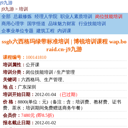
j9九游
j9九游
>
培训
全部
总裁修炼
经理人学院
职业人素质培训
岗位技能培训
商用心理学
国学悟道
品味魅力财富
行业技能培训
企事业单位专题
建筑工程
内训课
ssgb六西格玛绿带标准培训 | 博锐培训课程 wap.bo
raid.cn-j9九游
课程编号：
100141810
培训属性：
公开课
培训分类：
岗位技能培训 / 生产管理
关键词：
六西格玛、生产管理、
地 点：
广东深圳
培训开始日期：
2012-01-04
（已过期）
价 格：
8800(单位：元)（备注：含：培训费、教材费、证书
费、茶水；培训期间免费赠送商务午餐）
会员价：
7480元 (即8.5折)
报名截止日期：
2012-01-02