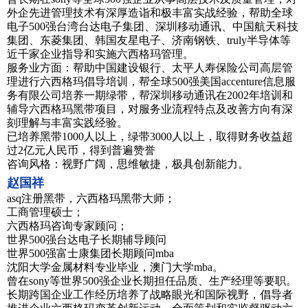
外企先进管理技术有深厚造诣和极丰富实战经验，帮助全球
电子500强台湾台达电子集团、深圳移动通讯、中国航天科技
集团、东菱集团、韩国友星电子、济南钢铁、truly半导体等
近千家企业指导和实施六西格玛管理。
服务业方面：帮助中国建设银行、太平人寿保险公司高层管
理进行六西格玛倡导培训，帮全球500强美国accenture信息服
务有限公司培养一期绿带，帮深圳移动通讯在2002年培训和
辅导六西格玛黑带项目，对服务业流程特点及改善方向有深
刻理解与丰富实践经验。
已培养黑带1000人以上，绿带3000人以上，取得财务收益超
过2亿元人民币，得到普遍赞誉
咨询风格：视野广阔，思维敏捷，极具创新能力。
赵国祥
asq注册黑带，六西格玛黑带大师；
工商管理硕士；
六西格玛咨询专家顾问；
世界500强台达电子长期辅导顾问
世界500强富士康集团长期顾问mba
沈阳大学金属材料专业毕业，澳门大学mba。
曾在sony等世界500强企业长期担任品质、生产经理等要职。
长期跨国企业工作经历培养了战略眼光和国际视野，倡导者