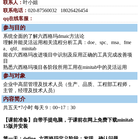
联系人：
叶小姐
联系电话：
020-87560032 18026426454
qq在线客服：
参与目的
系统全面的了解六西格玛dmaic方法论
理解并能灵活运用相关流程分析工具：doe、spc、msa、fme
a、qfd、minitab
能在六西格玛改进项目中识别及应用正确的工具完成改善项
目
熟悉六西格玛项目各阶段所用工用在minitab中的灵活运用
参与对象
企业中高层管理及技术人员（生产、品质、工程部工程师，
主管，经理及技术人员）
内容简介
共五天*7小时 每天 9：00~17：30
【课前准备】自带手提电脑，于课前在网上免费下载minitab
15版并安装
第一天：define--六西格玛定义阶段：发现、确认问题