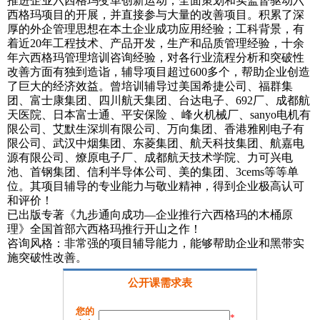
推进企业六西格玛变革创新运动，全面策划和实监督驱动六
西格玛项目的开展，并直接参与大量的改善项目。积累了深
厚的外企管理思想在本土企业成功应用经验；工科背景，有
着近20年工程技术、产品开发，生产和品质管理经验，十余
年六西格玛管理培训咨询经验，对各行业流程分析和突破性
改善方面有独到造诣，辅导项目超过600多个，帮助企业创造
了巨大的经济效益。曾培训辅导过美国希捷公司、福群集
团、富士康集团、四川航天集团、台达电子、692厂、成都航
天医院、日本富士通、平安保险 、峰火机械厂、sanyo电机有
限公司、艾默生深圳有限公司、万向集团、香港雅刚电子有
限公司、武汉中烟集团、东菱集团、航天科技集团、航嘉电
源有限公司、燎原电子厂、成都航天技术学院、力可兴电
池、首钢集团、信利半导体公司、美的集团、3cems等等单
位。其项目辅导的专业能力与敬业精神，得到企业极高认可
和评价！
已出版专著《九步通向成功—企业推行六西格玛的木桶原
理》全国首部六西格玛推行开山之作！
咨询风格：非常强的项目辅导能力，能够帮助企业和黑带实
施突破性改善。
公开课需求表
您的
*