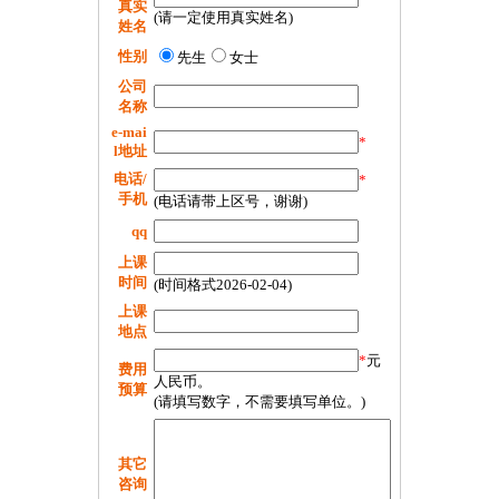
真实
(请一定使用真实姓名)
姓名
性别
先生
女士
公司
名称
e-mai
*
l地址
电话/
*
手机
(电话请带上区号，谢谢)
qq
上课
时间
(时间格式2026-02-04)
上课
地点
*
元
费用
人民币。
预算
(请填写数字，不需要填写单位。)
其它
咨询