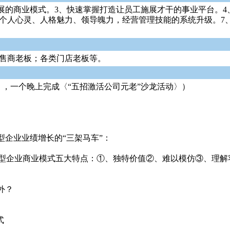
展的商业模式。3、快速掌握打造让员工施展才干的事业平台。4
到个人心灵、人格魅力、领导魄力，经营管理技能的系统升级。
/零售商老板；各类门店老板等。
块〉，一个晚上完成〈“五招激活公司元老”沙龙活动〉）
企业业绩增长的“三架马车”：
销型企业商业模式五大特点：①、独特价值②、难以模仿③、理
外？
式