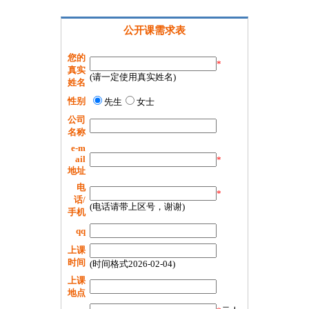
公开课需求表
您的
*
真实
(请一定使用真实姓名)
姓名
性别
先生
女士
公司
名称
e-m
ail
*
地址
电
*
话/
(电话请带上区号，谢谢)
手机
qq
上课
时间
(时间格式2026-02-04)
上课
地点