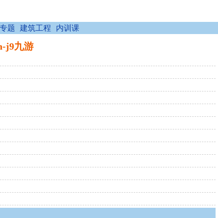
专题
建筑工程
内训课
-j9九游