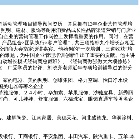
销活动管理项目辅导顾问资历，并且拥有13年企业营销管理培
、照明、建材、服饰等耐用消费品成长性品牌渠道营销与门店业
各自企业的营销管理工作岗位上发挥着重要的作用。同时，在营
=产品组合×团队执行×客户管理”，共三项指标九个增长点相互
销商大会指定演讲嘉宾。他始创的“一次培训，三道收获”培
固的难题，为中国企业管理培训创新作出了重要的贡献。他主讲
自动增长模式经销商总裁班》、《经销商做强做大六项修炼》
念，广受学员的好评。刘晓亮老师近年专项培训辅导过的部分
气、家的电器、美的照明、创维集团、格力空调、怡口净水设
国美电器等著名企业
希雅服饰、２４小时、毕加索、苹果服饰、沙驰皮具、新秀丽
时尚、可儿娃娃、舒友服饰、六福珠宝、眼镜直通车等著名企
具、建辉陶瓷、江南家居、美穗天花、河北盛德龙、华润涂料、
设银行、工商银行、平安集团、丰田汽车、陕汽重卡、五羊-本