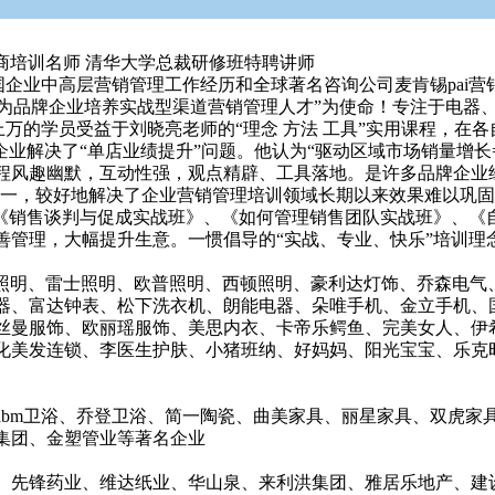
商培训名师 清华大学总裁研修班特聘讲师
国企业中高层营销管理工作经历和全球著名咨询公司麦肯锡pai营
为品牌企业培养实战型渠道营销管理人才”为使命！专注于电器
万的学员受益于刘晓亮老师的“理念 方法 工具”实用课程，在
企业解决了“单店业绩提升”问题。他认为“驱动区域市场销量增长
程风趣幽默，互动性强，观点精辟、工具落地。是许多品牌企业经
合为一，较好地解决了企业营销管理培训领域长期以来效果难以巩
、《销售谈判与促成实战班》、《如何管理销售团队实战班》、《
善管理，大幅提升生意。一惯倡导的“实战、专业、快乐”培训理
朗照明、雷士照明、欧普照明、西顿照明、豪利达灯饰、乔森电
器、富达钟表、松下洗衣机、朗能电器、朵唯手机、金立手机、
丝曼服饰、欧丽瑶服饰、美思内衣、卡帝乐鳄鱼、完美女人、伊
化美发连锁、李医生护肤、小猪班纳、好妈妈、阳光宝宝、乐克
abm卫浴、乔登卫浴、简一陶瓷、曲美家具、丽星家具、双虎家
集团、金塑管业等著名企业
、先锋药业、维达纸业、华山泉、来利洪集团、雅居乐地产、建