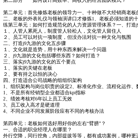
第二部分 如何设计高效率、高收入的经营团队模式？
第二单元：首先修炼老板的领导力一、十种做不大经销商老板
二、老板的外表礼仪与领袖演讲口才修炼1、老板必须知道的十
练第三单元：如何打造规范化的人力资源管理体系？一、打造j
１、人管人累死人，制度管人轻松人，文化管人留住人
２、员工可以对抗一项制度，但没办法对抗一种文化与氛围
二、打造j9九游的文化五步骤
１、文化就是造势，用十种东西来解决一个问题
２、j9九游的文化包括哪些东西？如何打造？
三、落实j9九游的文化的五个要点
１、落实的关键在老板
２、要有持之以恒的决心
四、打造适合公司战略的组组织架构
1、组织架构与岗位职责的设定2、标准化作业、流程化运作
1、不是所有经销型企业都适合kpi指标
2、绩效考核对6年以上员工无效
3、员工收入高才是硬道理
4、不同企业不同发展阶段应有不同的考核办法
第四单元：老板如何选好用好你的左右“臂膀”？
一、合适的职业经理人在哪里？
外行空降，同行挖角，内部提拔等等，都有成功案例，哪种更