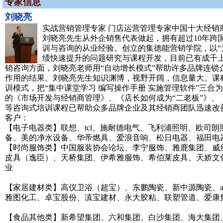
专家信息
刘晓亮
实战营销管理专家 门店运营管理专家中国十大经销
刘晓亮先生从外企销售代表做起，拥有超过10年跨
训与咨询的从业经验。创立的集德能营销学院，以“
绩快速提升的问题研究与课程开发，目前已有成千上
销咨询方面，刘晓亮老师用“自动增长模式”帮助许多品牌连锁
作用的结果。刘晓亮先生知识渊博，视野开阔，信息量大。课
训模式，把“集中课堂学习 编写操作手册 实施管理软件”三
的《市场开发与经销商管理》、《店长如何成为“二老板”》
等咨询式培训课程已帮助众多品牌企业及其经销商团队迅速改
客户：
【电子电器类】联想、tcl、施耐德电气、飞利浦照明、欧司
备、美的净水设备、华帝燃具、爱浪音响、松日电器、福田电
【时尚服饰类】中国服装协会论坛、李宁服饰、雅鹿集团、威
皮具（逸臣）、天桥集团、伊希雅服饰、希伯莱皮具、天娇文
业
【家居建材类】高仪卫浴（超宝）、东鹏陶瓷、新中源陶瓷、
雅图化工、卓宝股份、滇宝建材、永大胶粘、联塑管道、爱康
【食品其他类】新希望集团、六和集团、白沙集团、海大集团