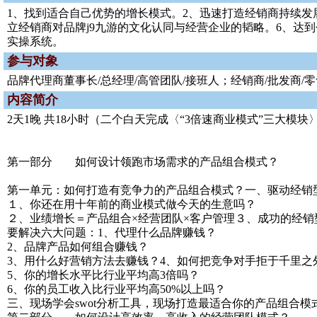
1、找到适合自己优势的增长模式。2、迅速打造经销商持续发
立经销商对品牌j9九游的文化认同与经营企业的韬略。6、达
实操系统。
参与对象
品牌代理商董事长/总经理/高管团队/接班人；经销商/批发商
内容简介
2天1晚 共18小时（二个白天完成〈“3倍速商业模式”三大模
第一部分 如何设计领跑市场需求的产品组合模式？
第一单元：如何打造有竞争力的产品组合模式？一、驱动经销型
１、你还在用十年前的商业模式做今天的生意吗？
２、业绩增长＝产品组合×经营团队×客户管理３、成功的经
要解决六大问题：1、代理什么品牌赚钱？
2、品牌产品如何组合赚钱？
3、用什么好营销方法去赚钱？4、如何把竞争对手拒于千里之
5、你的增长水平比行业平均高3倍吗？
6、你的员工收入比行业平均高50%以上吗？
三、现场学会swot分析工具，现场打造最适合你的产品组合模