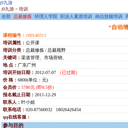
j9九游
j9九游
>
培训
全部
总裁修炼
经理人学院
职业人素质培训
岗位技能培训
“自动增
课程编号：
100140311
培训属性：
公开课
培训分类：
总裁修炼 / 总裁视野
关键词：
渠道管理、市场营销、
地 点：
广东广州
培训开始日期：
2012-07-07
（已过期）
价 格：
6800(单位：元)
会员价：
5780元 (即8.5折)
报名截止日期：
2011-12-29
联系人：
叶小姐
联系电话：
020-87560032 18026426454
qq在线客服：
参与目的