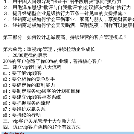
１、用中国人向领导写“保证书”的手段解决“纵向”执行力
２、用毛泽东思想“批评与自我批评”的会议解决“横向”执行力
３、提升经销型企业超级执行力五条一针见血的实操措施？
４、经销商老板如何学会平衡事业、家庭与朋友，享受财富带
５、经销商老板如何学会天天喝酒、应酬熬夜，同样可以健康
第三部分 如何设计忠诚度高、持续经营的客户管理模式？
第六单元：重视vip管理，持续拉动企业成长
一、20/80定律的启示
20%的客户创造了你80%的业绩，善待核心客户
二、建立vip管理的八大流程
s1：要了解vip顾客
s2：要分析你的竞争对手
s3：要确定你的获利能力
s4：要制定服务vip顾客的计划和目标
s5：要建立vip顾客档案系统
s6：要把握服务的流程
s7：要维护双赢关系
s8：要持续的行动
三、vip客户关系管理十大创新方法
四、防止vip客户跳槽的17个有效方法