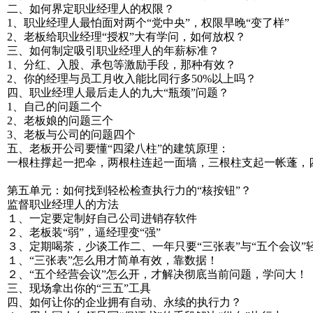
二、如何界定职业经理人的权限？
1、职业经理人最怕面对两个“党中央”，权限早晚“变了样”
2、老板给职业经理“授权”大有学问，如何放权？
三、如何制定吸引职业经理人的年薪标准？
1、分红、入股、承包等激励手段，那种有效？
2、你的经理与员工月收入能比同行多50%以上吗？
四、职业经理人最后走人的九大“瓶颈”问题？
1、自己的问题二个
2、老板娘的问题三个
3、老板与公司的问题四个
五、老板开公司要懂“四梁八柱”的建筑原理：
一根柱撑起一把伞，两根柱连起一面墙，三根柱支起一帐蓬，
第五单元：如何找到轻松检查执行力的“核按钮”？
监督职业经理人的方法
１、一定要定制好自己公司进销存软件
２、老板装“弱”，逼经理变“强”
３、定期喝茶，少谈工作二、一年只要“三张表”与“五个会议”
１、“三张表”怎么用才简单有效，靠数据！
２、“五个经营会议”怎么开，才解决彻底当前问题，学问大！
三、现场拿出你的“三五”工具
四、如何让你的企业拥有自动、永续的执行力？