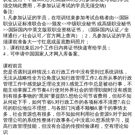
须交纳此费用，不参加认证考试的学员无须交纳)
备注:
1. 凡参加认证的学员，在培训结束参加考试合格者由<<国际
职业认证标准联合会>>颁发<<中级职业秘书 或高级职业秘书
>>国际国内中英文版双职业资格证书，（国际国内认证／全
球通行／社会认可／官方网上查询）；2．凡参加认证的学员
须课前准备大一寸红底或蓝底数码照片；
3．课程结束后20个工作日内将证书快递寄给学员；
4．可申请中国国家人才网入库备案。
课程前言
您是否遇到这样情况:1.在行政工作中没有受到过系统训练，
无法从战略性全方位角度认知行政管理工作2.在所从事的行政
管理工作中感觉缺乏理论支持3.感觉工作中总是被动行事，不
能主动掌握工作节奏4.行使对外界社会的管理职能时没有感觉
到有很多事物的“黑洞”要提防5.想给公司节省费用，但却不知
从何处下手，如何节省6.对行政工作的各项标准不清楚7.在公
司的职位地位不理想，与各部门沟通不顺畅8.要干的事情太
多，社会资源也有很多，但不知如何利用社会资源9.对于如何
管理公司的系统性整体行政事务心中没底10.想系统学习，提
高行政管理技能，但没有合适的传授经验课程，空有理论知
识