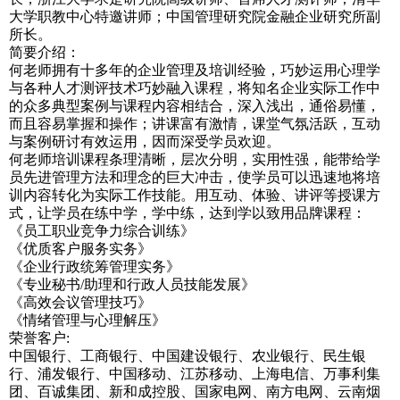
大学职教中心特邀讲师；中国管理研究院金融企业研究所副
所长。
简要介绍：
何老师拥有十多年的企业管理及培训经验，巧妙运用心理学
与各种人才测评技术巧妙融入课程，将知名企业实际工作中
的众多典型案例与课程内容相结合，深入浅出，通俗易懂，
而且容易掌握和操作；讲课富有激情，课堂气氛活跃，互动
与案例研讨有效运用，因而深受学员欢迎。
何老师培训课程条理清晰，层次分明，实用性强，能带给学
员先进管理方法和理念的巨大冲击，使学员可以迅速地将培
训内容转化为实际工作技能。用互动、体验、讲评等授课方
式，让学员在练中学，学中练，达到学以致用品牌课程：
《员工职业竞争力综合训练》
《优质客户服务实务》
《企业行政统筹管理实务》
《专业秘书/助理和行政人员技能发展》
《高效会议管理技巧》
《情绪管理与心理解压》
荣誉客户:
中国银行、工商银行、中国建设银行、农业银行、民生银
行、浦发银行、中国移动、江苏移动、上海电信、万事利集
团、百诚集团、新和成控股、国家电网、南方电网、云南烟