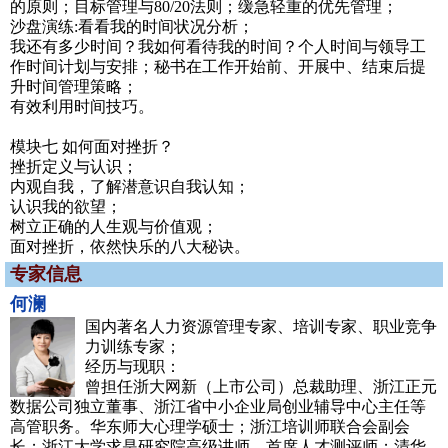
的原则；目标管理与80/20法则；缓急轻重的优先管理；
沙盘演练:看看我的时间状况分析；
我还有多少时间？我如何看待我的时间？个人时间与领导工
作时间计划与安排；秘书在工作开始前、开展中、结束后提
升时间管理策略；
有效利用时间技巧。
模块七 如何面对挫折？
挫折定义与认识；
内观自我，了解潜意识自我认知；
认识我的欲望；
树立正确的人生观与价值观；
面对挫折，依然快乐的八大秘诀。
专家信息
何澜
国内著名人力资源管理专家、培训专家、职业竞争
力训练专家；
经历与现职：
曾担任浙大网新（上市公司）总裁助理、浙江正元
数据公司独立董事、浙江省中小企业局创业辅导中心主任等
高管职务。华东师大心理学硕士；浙江培训师联合会副会
长；浙江大学求是研究院高级讲师、首席人才测评师；清华