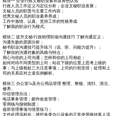
模块一 企业行政文秘职业素养及角色认知
行政人员工作定义与定位分析；企业文秘职业发展；
文秘人员的职责与主要工作内容；
优秀文秘人员的职业素养养成；
工作中激情、认真、坚持工作的性格养成
了解我的职业行为模式。
模块二 提升文秘/行政助理职场沟通技巧 了解沟通定义；
沟通失败的原因分析；
秘书职业沟通技巧提升练习（说、听、问能力提升）；
了解你的沟通对象的风格与特点；
用心与你的上司沟通；怎样和你的上司相处；
如何对待不同类型的上司；站在下级的位置上思考上级的
事；与上级相处三大注意事项；上司的行程安排；处理和上
司的关系应对之道实例解析。
模块三 办公室5s及办公用品管理 整理、整顿、清扫、清洁、
修养。
印信管理办法；
电话事务管理；邮件收发管理；
零用钱与报销制度；
值班管理事项与情景练习；
文件处理流程化；维护各类办公设备的正常使用接待客人流