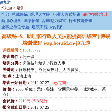
j9九游
j9九游
>
培训
全部
总裁修炼
经理人学院
职业人素质培训
岗位技能培训
商用心理学
国学悟道
品味魅力财富
行业技能培训
企事业单位专题
建筑工程
内训课
高级秘书、助理和行政人员技能提高训练营 | 博锐
培训课程 wap.boraid.cn-j9九游
课程编号：
100138792
培训属性：
公开课
培训分类：
岗位技能培训 / 行政人事
关键词：
行政秘书、办公室技能、人力资源、
地 点：
上海上海
培训开始日期：
2012-07-27
（已过期）
价 格：
2600(单位：元)（备注：含两天中餐、指定教材、茶
点）
会员价：
2210元 (即8.5折)
报名截止日期：
2012-07-25