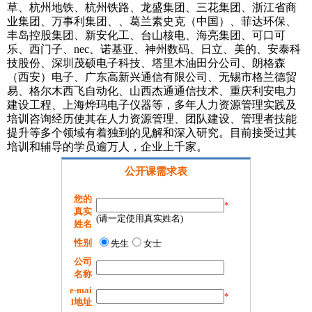
草、杭州地铁、杭州铁路、龙盛集团、三花集团、浙江省商
业集团、万事利集团、、葛兰素史克（中国）、菲达环保、
丰岛控股集团、新安化工、台山核电、海亮集团、可口可
乐、西门子、nec、诺基亚、神州数码、日立、美的、安泰科
技股份、深圳茂硕电子科技、塔里木油田分公司、朗格森
（西安）电子、广东高新兴通信有限公司、无锡市格兰德贸
易、格尔木西飞自动化、山西杰通通信技术、重庆利安电力
建设工程、上海烨玛电子仪器等，多年人力资源管理实践及
培训咨询经历使其在人力资源管理、团队建设、管理者技能
提升等多个领域有着独到的见解和深入研究。目前接受过其
培训和辅导的学员逾万人，企业上千家。
公开课需求表
您的
*
真实
(请一定使用真实姓名)
姓名
性别
先生
女士
公司
名称
e-mai
*
l地址