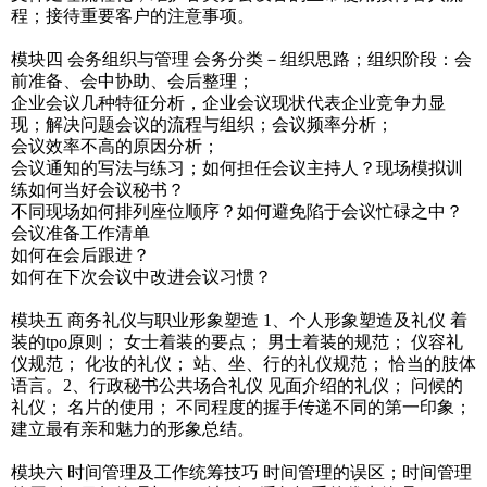
程；接待重要客户的注意事项。
模块四 会务组织与管理 会务分类－组织思路；组织阶段：会
前准备、会中协助、会后整理；
企业会议几种特征分析，企业会议现状代表企业竞争力显
现；解决问题会议的流程与组织；会议频率分析；
会议效率不高的原因分析；
会议通知的写法与练习；如何担任会议主持人？现场模拟训
练如何当好会议秘书？
不同现场如何排列座位顺序？如何避免陷于会议忙碌之中？
会议准备工作清单
如何在会后跟进？
如何在下次会议中改进会议习惯？
模块五 商务礼仪与职业形象塑造 1、个人形象塑造及礼仪 着
装的tpo原则； 女士着装的要点； 男士着装的规范； 仪容礼
仪规范； 化妆的礼仪； 站、坐、行的礼仪规范； 恰当的肢体
语言。2、行政秘书公共场合礼仪 见面介绍的礼仪； 问候的
礼仪； 名片的使用； 不同程度的握手传递不同的第一印象；
建立最有亲和魅力的形象总结。
模块六 时间管理及工作统筹技巧 时间管理的误区；时间管理