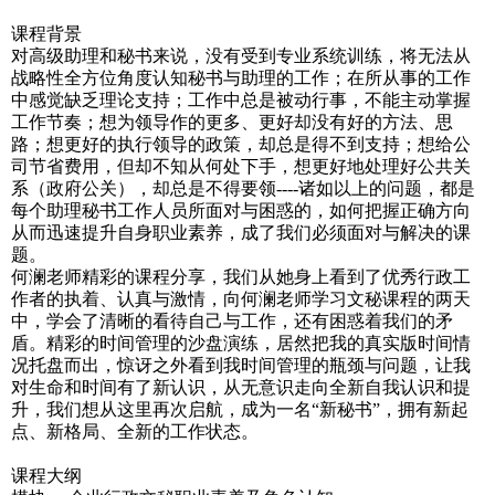
课程背景
对高级助理和秘书来说，没有受到专业系统训练，将无法从
战略性全方位角度认知秘书与助理的工作；在所从事的工作
中感觉缺乏理论支持；工作中总是被动行事，不能主动掌握
工作节奏；想为领导作的更多、更好却没有好的方法、思
路；想更好的执行领导的政策，却总是得不到支持；想给公
司节省费用，但却不知从何处下手，想更好地处理好公共关
系（政府公关），却总是不得要领----诸如以上的问题，都是
每个助理秘书工作人员所面对与困惑的，如何把握正确方向
从而迅速提升自身职业素养，成了我们必须面对与解决的课
题。
何澜老师精彩的课程分享，我们从她身上看到了优秀行政工
作者的执着、认真与激情，向何澜老师学习文秘课程的两天
中，学会了清晰的看待自己与工作，还有困惑着我们的矛
盾。精彩的时间管理的沙盘演练，居然把我的真实版时间情
况托盘而出，惊讶之外看到我时间管理的瓶颈与问题，让我
对生命和时间有了新认识，从无意识走向全新自我认识和提
升，我们想从这里再次启航，成为一名“新秘书”，拥有新起
点、新格局、全新的工作状态。
课程大纲