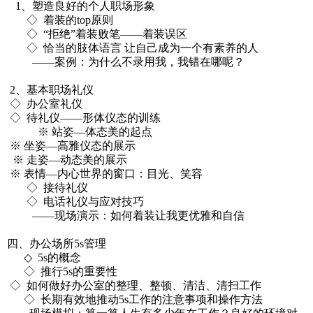
1、塑造良好的个人职场形象
◇ 着装的top原则
◇ “拒绝”着装败笔——着装误区
◇ 恰当的肢体语言 让自己成为一个有素养的人
——案例：为什么不录用我，我错在哪呢？
2、基本职场礼仪
◇ 办公室礼仪
◇ 待礼仪——形体仪态的训练
※ 站姿—体态美的起点
※ 坐姿—高雅仪态的展示
※ 走姿—动态美的展示
※ 表情—内心世界的窗口：目光、笑容
◇ 接待礼仪
◇ 电话礼仪与应对技巧
——现场演示：如何着装让我更优雅和自信
四、办公场所5s管理
◇ 5s的概念
◇ 推行5s的重要性
◇ 如何做好办公室的整理、整顿、清洁、清扫工作
◇ 长期有效地推动5s工作的注意事项和操作方法