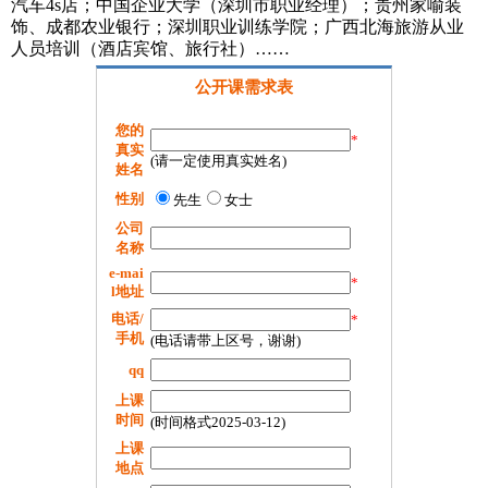
汽车4s店；中国企业大学（深圳市职业经理）；贵州家喻装
饰、成都农业银行；深圳职业训练学院；广西北海旅游从业
人员培训（酒店宾馆、旅行社）……
公开课需求表
您的
*
真实
(请一定使用真实姓名)
姓名
性别
先生
女士
公司
名称
e-mai
*
l地址
电话/
*
手机
(电话请带上区号，谢谢)
qq
上课
时间
(时间格式2025-03-12)
上课
地点