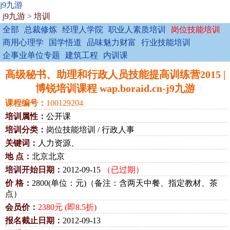
j9九游
j9九游
>
培训
全部
总裁修炼
经理人学院
职业人素质培训
岗位技能培训
商用心理学
国学悟道
品味魅力财富
行业技能培训
企事业单位专题
建筑工程
内训课
高级秘书、助理和行政人员技能提高训练营2015 |
博锐培训课程 wap.boraid.cn-j9九游
课程编号：
100129204
培训属性：
公开课
培训分类：
岗位技能培训 / 行政人事
关键词：
人力资源、
地 点：
北京北京
培训开始日期：
2012-09-15
（已过期）
价 格：
2800(单位：元)（备注：含两天中餐、指定教材、茶
点）
会员价：
2380元 (即8.5折)
报名截止日期：
2012-09-13