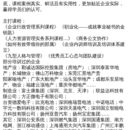
底，课程案例真实、鲜活且有实用性，更加贴近企业实际，
赢得学员们的认可。
主打课程：
《企业行政管理系列课程》 《职业化——成就事业秘书的金
钥匙》
《人力资源管理实务系列课程…》 《商务公文协作》
《如何有效带领你的部属》 《企业内训师培训及培训体系建
立》
《九型人格与管理》 《优秀员工心态与团队建设》
部分培训过的企业
地产业：勤诚达国际控股集团（房地产）；深圳泰富华地
产；长城物业；佛山万科物业；东莞汇景地产贵
阳家喻地产；广东大航地产；汕头宜华地产；成都乐安居地
产、物业；福建云顶地产；重庆华都地产……
制造业：富士康集团（深圳、北京、天津）；联益达科技有
限公司；方正微电子有限公司；
台资德爱电子；比克电池；深圳格瑞普电池；中诺电话；中
宇元一数码科技有限公司；深圳天基电气；深圳国立智能电
力科技有限公司；扬州亚普汽车；扬州宝宏集团……
其它：深圳公安系统；深圳燃气集团；深圳国通集团、南方
电网、浙江移动通信；上海通用大兴汽车集团；广州汇丰鹏