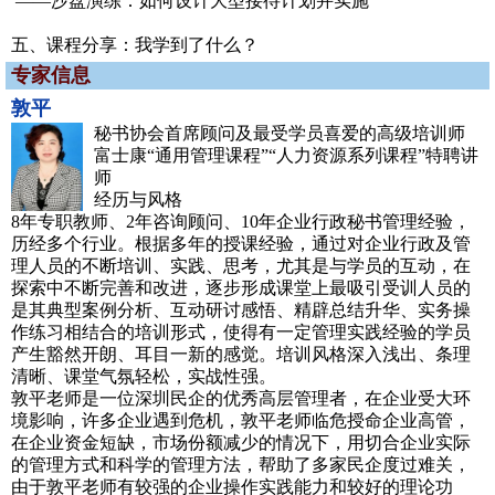
——沙盘演练：如何设计大型接待计划并实施
五、课程分享：我学到了什么？
专家信息
敦平
秘书协会首席顾问及最受学员喜爱的高级培训师
富士康“通用管理课程”“人力资源系列课程”特聘讲
师
经历与风格
8年专职教师、2年咨询顾问、10年企业行政秘书管理经验，
历经多个行业。根据多年的授课经验，通过对企业行政及管
理人员的不断培训、实践、思考，尤其是与学员的互动，在
探索中不断完善和改进，逐步形成课堂上最吸引受训人员的
是其典型案例分析、互动研讨感悟、精辟总结升华、实务操
作练习相结合的培训形式，使得有一定管理实践经验的学员
产生豁然开朗、耳目一新的感觉。培训风格深入浅出、条理
清晰、课堂气氛轻松，实战性强。
敦平老师是一位深圳民企的优秀高层管理者，在企业受大环
境影响，许多企业遇到危机，敦平老师临危授命企业高管，
在企业资金短缺，市场份额减少的情况下，用切合企业实际
的管理方式和科学的管理方法，帮助了多家民企度过难关，
由于敦平老师有较强的企业操作实践能力和较好的理论功