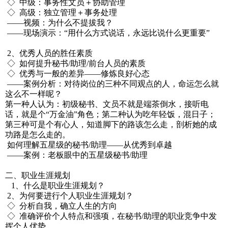
◇ 中级：事务性文员＋协助管理
◇ 高级：独立管理＋事务处理
——视频：为什么不提拔我？
——现场演示：“用什么方式说话，永远比说什么更重要”
2、优秀人员的胜任素质
◇ 如何提升秘书/助理/前台人员的素质
◇ 优秀与一般的差异——修炼良好心态
——案例分析：对待岗位的三种不同观点的人，命运怎么就
这么不一样呢？
第一种人认为：初级秘书、文员不就是端茶倒水，接听电
话，就是个“万金油”角色；第二种认为吃年轻饭，混日子；
第三种可是个有心人，知道脚下的路该怎么走，剖析她的成
功路是怎么走的。
如何理解五星级的秘书/助理——从优秀到卓越
——案例：老板眼中的五星级秘书/助理
二、职业生涯规划
1、什么是职业生涯规划？
2、为何要进行个人职业生涯规划？
◇ 分析自我，确立人生的方向
◇ 准确评价个人特点和强项，在秘书/助理的职业竞争中发
挥个人优势