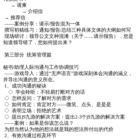
→ 请柬
→ 介绍信
→ 推荐信
——案例分享：请示/报告混为一体
撰写初稿练习：通知/报告/总结三种具体文体的大纲如何写
现场研讨：领导公文文种混淆（关于……请示报告），您是
知道领导错了，您如何提出来？
第三部分 统筹管理篇
秘书/助理人际沟通与工作协调技巧
——游戏导入：通过“无声语言”游戏深刻体会沟通的涵义，
并导出沟通的意义所在。
1、成功沟通的秘诀
◇ 学会聆听：不轻易打断对方的话
◇ 怎样反问：了解对方的需求
◇ 如何肯定：肯定对方——微笑、点头、是是是
◇ 表明立场：拒绝的艺术
◇ 提出j9九游的解决方案：提出2-3个j9九游的解决方案
——案例：如果是你该怎么说？
为想当然认为他的想法就是我的想法所付出的代价
2、有效沟通过程及环节