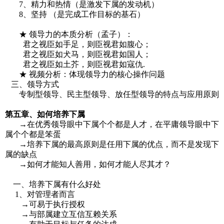
7、精力和热情（是激发下属的发动机）
8、坚持 （是完成工作目标的基石）
★ 领导力的本质分析（孟子）：
君之视臣如手足，则臣视君如腹心；
君之视臣如犬马，则臣视君如国人；
君之视臣如土芥，则臣视君如寇仇.
★ 视频分析：体现领导力的核心操作问题
三、领导方式
专制型领导、民主型领导、放任型领导的特点与应用原则
第五章、如何培养下属
→在优秀领导眼中下属个个都是人才，在平庸领导眼中下
属个个都是笨蛋
→培养下属的最高原则是任用下属的优点，而不是发现下
属的缺点
→如何才能知人善用，如何才能人尽其才？
一、培养下属有什么好处
1、对管理者而言
→可易于执行授权
→与部属建立互信互赖关系