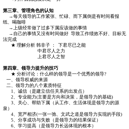
第三章、管理角色的认知
→每天领导的工作紧张、忙碌、而下属倒是有时间看报
纸、喝咖啡
→上级经常做了过多下属应该做的事情
→自己的事情又没有时间做好 导致工作绩效不好、目标无
法完成
★ 理解分析 韩非子 ： 下君尽已之能
中君尽人之力
上君尽人之智
第四章、领导力提升的技巧
★ 分析讨论：什么样的领导是一个优秀的领导?
一、领导权威的来源
二、领导力的八个素质特征
1、诚信（是建立信任关系的出发点）
2、专业能力(主要是方向和决策，是领导力的基础)
3、关心、帮助下属（从工作、生活体现是领导力的源
泉）
4、宽严相济(一张一弛、文武之道是领导力实现的手段)
5、分享成功与失败（是领导力的结果保证）
6、学习提高（是领导力长远体现的根本）