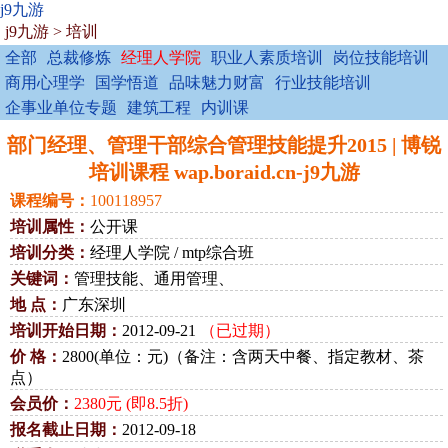
j9九游
j9九游
>
培训
全部
总裁修炼
经理人学院
职业人素质培训
岗位技能培训
商用心理学
国学悟道
品味魅力财富
行业技能培训
企事业单位专题
建筑工程
内训课
部门经理、管理干部综合管理技能提升2015 | 博锐
培训课程 wap.boraid.cn-j9九游
课程编号：
100118957
培训属性：
公开课
培训分类：
经理人学院 / mtp综合班
关键词：
管理技能、通用管理、
地 点：
广东深圳
培训开始日期：
2012-09-21
（已过期）
价 格：
2800(单位：元)（备注：含两天中餐、指定教材、茶
点）
会员价：
2380元 (即8.5折)
报名截止日期：
2012-09-18