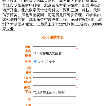
数字技术、山西晋商国际大酒店、苏州市大有家用纺织品、
吴江市明阳新材料科技、北京京东方显示技术、山西明亮房
地产开发、北京数字天堂信息科技、深圳三加一科技、天津
信亨商贸、河北五鑫花园、河南省龙江餐饮管理、西峡县内
燃机进排气管、沈阳乐金空调净化工程、aem科技(苏州)、深
圳华大基因研究院、三菱重工东方燃气轮机......等共计3000多
家企业。
公开课需求表
您的
*
真实
(请一定使用真实姓名)
姓名
性别
先生
女士
公司
名称
e-mai
*
l地址
电话/
*
手机
(电话请带上区号，谢谢)
qq
上课