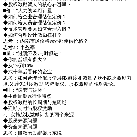
◆股权激励留人的核心在哪里？
■价：“人力资本可计量”
◆如何给企业合理估值定价？
◆如何给人员合理估值定价？
◆技术管理要素如何合理入股？
◆如何合理设计激励杠杆？
思考1：内部市场价格vs外部评估价格？
思考2：市盈率
■量：“过犹不及,与时俱进”
◆你的蛋糕有多大？
◆从1%到10%
◆六十年后看你的企业
思考：如何合理分配股份,期权额度和数量？既不缺乏激励力
度,又避免过度激励,稀释股权。股权激励的相对数论。
■时：“嵌套与循环”
◆生命周期vs行业特点
◆股权激励的长周期与短周期
◆延期支付与股权激励
2、实施股权激励计划的两个来源
◆股份来源问题
◆资金来源问题
思考：股权激励绑架股东说