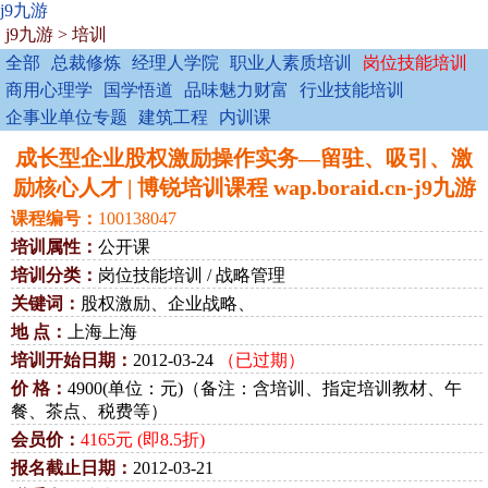
j9九游
j9九游
>
培训
全部
总裁修炼
经理人学院
职业人素质培训
岗位技能培训
商用心理学
国学悟道
品味魅力财富
行业技能培训
企事业单位专题
建筑工程
内训课
成长型企业股权激励操作实务—留驻、吸引、激
励核心人才 | 博锐培训课程 wap.boraid.cn-j9九游
课程编号：
100138047
培训属性：
公开课
培训分类：
岗位技能培训 / 战略管理
关键词：
股权激励、企业战略、
地 点：
上海上海
培训开始日期：
2012-03-24
（已过期）
价 格：
4900(单位：元)（备注：含培训、指定培训教材、午
餐、茶点、税费等）
会员价：
4165元 (即8.5折)
报名截止日期：
2012-03-21