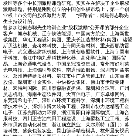
发区等多个中长期激励课题研究。实实在在解决了企业股权
激励难题。特别是刚刚创立的中国创业板市场上，第一个创
业板上市公司的股权激励方案——“探路者”，就是何志聪先
生主持设计的。
曾参加过何志聪先生培训企业“股权激励”公开课的部分企业
客户：旭东机械、辽宁铁法能源、中国南方航空、上海新世
傲集团、华汇工程设计集团、重庆长江造型材料(集团)、诸暨
斯贝达机械、麦考林科技、上海同天新材料、重庆西鹏防雷
电子、武义通达纺织机械、上海微创容盟软件、上海宇翼电
子科技、浙江中物九鼎科技孵化器、高化学(上海）国际贸
易、上海帝通电气设备、中国皇冠投资集团、常州市好利莱
光电科技、上海锦珂塑胶科、南通瑞欧服饰、深圳市同益实
业、郑州博特硬质材料、湛江市中广通管道工程、山东丽鹏
股份、深圳市寸金实业、中快餐饮集团、佛山市伊斯曼建
材、宏特利国际、四川泰森融资担保、深圳和合珠宝、广州
昊志机电、海南生态软件园、大百信电子、广东卓维网络、
东莞清希电子厂、深圳市环境工程科学、深圳市环境工程科
学技术中心、深圳市博大装饰工程、深圳市协力达精密五金
电子、江苏光阳动力环保、浙江富阳口岸国际物流、上海合
康科技、四川正吉油气田工程建设、上海爵格工业工程、苏
州市贝索自动化科技、浙江顶立胶业、莱尔斯特（厦门）幕
墙科技、盛豪包装实业、昆山德盛精密模具、杭州晨安视讯