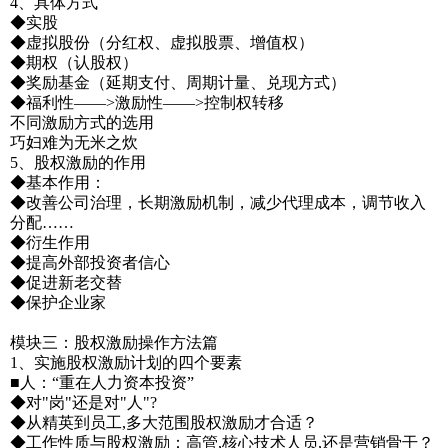
4、具体方式
◆实股
◆虚拟股份（分红权、虚拟股票、增值权）
◆期权（认股权）
◆奖励基金（延期支付、周期计量、兑现方式）
◆福利性——>激励性——>控制权转移
不同激励方式的选用
巧妇难为无米之炊
5、股权激励的作用
◆基本作用：
◆改善公司治理，长期激励机制，减少代理成本，调节收入
分配……
◆衍生作用
◆提高外部投资者信心
◆促进新老交替
◆保护企业家
模块三：股权激励操作方法篇
1、实施股权激励计划的四个要素
■人：“重在人力资本投资”
◆对"岗"还是对"人"?
◆从精英到员工,多大范围股权激励才合适？
◆工作性质与股权激励：高管,核心技术人员,还是营销骨干？