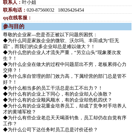
联系人：
叶小姐
联系电话：
020-87560032 18026426454
qq在线客服：
参与目的
尊敬的企业家---您是否正被以下问题所困扰：
◆为什么同是家族企业的微软、沃尔玛、丰田成为“巨无
霸”，而我们的众多企业却总是难以做大？！
◆为什么您的企业人才流失严重，“另立山头”现象屡次发
生？！
◆为什么企业在做大的过程中问题层出不穷，老板累得心力
交瘁？！
◆为什么亲自管理的部门效力高，下属经营的部门总是管不
好？！
◆为什么相当多的员工干活总是出工不出力？！
◆为什么有的企业上下同心，有的企业却人心涣散？
◆为什么有的企业顺风顺水，有的企业却危机四伏？
◆为什么有的企业花重金培养员工，却成了竞争对手培养人
才的黄埔军校？
◆为什么有些企业老总天天喝茶钓鱼，员工却仍在自觉有序
工作？
◆为什么公司下达任务时员工总是讨价还价？