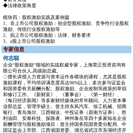
◆法律政策角度
模块四：股权激励实践及案例篇
1、非上市公司股权激励：创业型股权激励、竞争性行业股权
激励、传统行业股权激励等
2、拟上市公司股权激励：法律、财务要求
3、a股上市公司股权激励
专家信息
何志聪
企业“股权激励”领域的实战权威专家，上海荣正投资咨询有
限公司合伙人,高级副总裁。
◇擅长讲授人力资源与资本运作各模块的课程，尤其是股权
激励课程，平均培训满意度高达96%以上，多次参与证监会
和国资委有关薪酬分配、股权激励、企业改制等政策的草拟
和修订工作。《新财富》、《董事会》、《第一财经》、
《每日经济新闻》等多家财经媒体的常年顾问。人力资本事
业部总监，管理学硕士。曾主持东风汽车、徐工机械、招商
银行、青岛海尔、江西铜业、中投证券（原南方证券）、胜
利油田、安泰科技、探路者、神州泰岳等四十多家知名企业
薪酬管理与股权激励项目；曾主持国务院国资委分配局、中
国证监会上市部、江西省国资委、湖北省武汉市东湖经济开