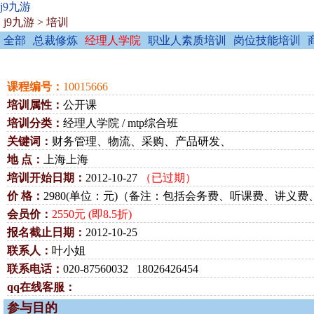
j9九游
j9九游
>
培训
全部
总裁修炼
经理人学院
职业人素质培训
岗位技能培训
课程编号：
10015666
培训属性：
公开课
培训分类：
经理人学院 / mtp综合班
关键词：
财务管理、物流、采购、产品研发、
地 点：
上海上海
培训开始日期：
2012-10-27
（已过期）
价 格：
2980(单位：元)（备注：包括会务费、听课费、讲义
会员价：
2550元 (即8.5折)
报名截止日期：
2012-10-25
联系人：
叶小姐
联系电话：
020-87560032 18026426454
qq在线客服：
参与目的