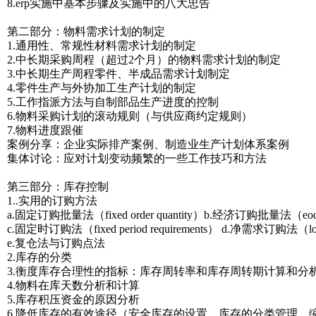
8.erp实施中基本步骤及实施中的八大忠告
第二部分：物料需求计划的制定
1.通用性、常规性材料需求计划的制定
2.中长期采购周程（超过2个月）的物料需求计划的制定
3.中长期生产周程零件、半成品需求计划制定
4.零件生产与外协加工生产计划的制定
5.工作指派方法与自制部品生产进度的控制
6.物料采购计划的滚动规则（与供应商约定规则）
7.物料进度跟催
案例分享：企业实际排产案例、制造业生产计划体系案例
集体讨论：应对计划变动频繁的一些工作技巧和方法
第三部分：库存控制
1..实用的订购方法
a.固定订购批量法（fixed order quantity）b.经济订购批量法（e
c.固定时订购法（fixed period requirements） d.净需求订购法（lot 
e.复仓法与订购点法
2.库存的分类
3.衡度库存合理性的指标：库存周转率和库存周转期计算和分
4.物料在库天数分析和计算
5.库存积压资金的原因分析
6.降低库存的有效途径（安全库存的设置，库存的分类管理，