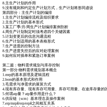
8.主生产计划的作用
9.没有规则和约定生产计划方式，生产计划将形同虚设
第四部分：主生产计划的编排
1.主生产计划编排流程及组织要求
2.主生产计划的基本形式
3.某工厂季/月/周生产计划编排案例剖析
4.周生产计划制定时须考虑四个关键因素
5.计划变更后的信息沟通流程
6.生产计划适用的基本表格形式
7.生产进度的控制方法
8.生产进度失控后的应对处理案例
9.如何应对插单和紧急订单案例
第二篇：物料需求规划与库存控制
第一部分:物料需求规划基本概念
1.mrp的基本原理及逻辑流程
2.bom的基本形式和作用
3.毛需求与净需求的展算方式
4.现有库存量、现有库存可用量、库存可用量、在途库存量的
5.何谓atp量？atp量作用是什么？
6.供应链（scm）基本理念及操作案例
7.erp/mrpⅱ/erp/erpⅱ之间相互关系