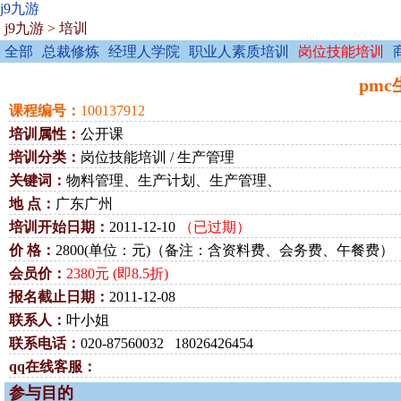
j9九游
j9九游
>
培训
全部
总裁修炼
经理人学院
职业人素质培训
岗位技能培训
pmc
课程编号：
100137912
培训属性：
公开课
培训分类：
岗位技能培训 / 生产管理
关键词：
物料管理、生产计划、生产管理、
地 点：
广东广州
培训开始日期：
2011-12-10
（已过期）
价 格：
2800(单位：元)（备注：含资料费、会务费、午餐费）
会员价：
2380元 (即8.5折)
报名截止日期：
2011-12-08
联系人：
叶小姐
联系电话：
020-87560032 18026426454
qq在线客服：
参与目的