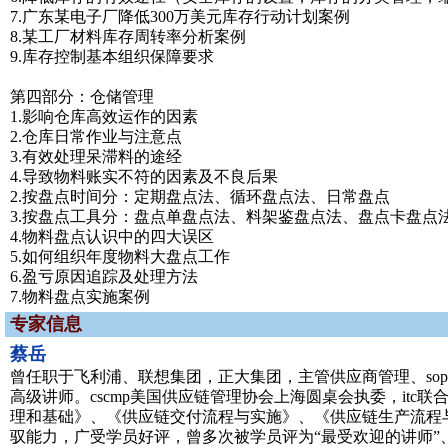
7.广东某电子厂降低300万美元库存行动计划案例
8.某工厂材料库存周转率分析案例
9.库存控制基本组织保障要求
第四部分：仓储管理
1.影响仓库高效运作的因素
2.仓库日常作业与注意点
3.有效处理呆滞料的途经
4.导致物料账实不符的因素及不良后果
2.按盘点时间分：定期盘点法、循环盘点法、日常盘点
3.按盘点工具分：盘点单盘点法、料架鉴盘点法、盘点卡盘点
4.物料盘点认识中的四大误区
5.如何组织年度物料大盘点工作
6.盈亏原因追踪及处理方法
7.物料盘点实施案例
专家信息
蔡岳
曾任职于飞利浦、联想集团，正大集团，主管供应商管理、s
高级讲师。cscmp美国供应链管理协会上海圆桌会执委，it
理和基础》、《供应链交付流程与实施》、《供应链生产流程
驭能力，广受学员好评，曾多次被学员评为“最受欢迎的讲师”、