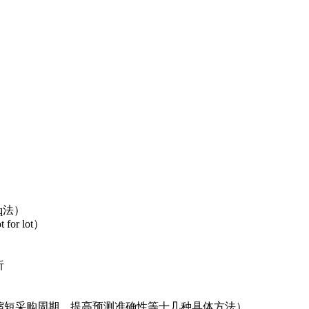
oq法）
for lot）
析
缩短采购周期，提高预测准确性等十几种具体方法）