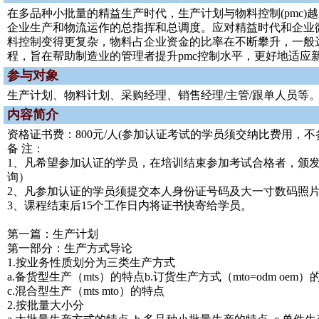
在多品种小批量的精益生产时代，生产计划与物料控制(pmc
企业生产和物流运作的总指挥和总调度。应对精益时代和企业
料控制变得更复杂，物料占企业资金的比率在不断攀升，一般达到
程，旨在帮助制造业的管理者提升pmc控制水平，更好地适应
参与对象
生产计划、物料计划、采购经理、销售经理/主管/跟单人员等
内容简介
资格证书费：800元/人(参加认证考试的学员须交纳比费用，
备 注：
1、凡希望参加认证的学员，在培训结束参加考试合格者，颁发
询）
2、凡参加认证的学员须提交本人身份证号码及大一寸数码照
3、课程结束后15个工作日内将证书快寄给学员。
第一篇：生产计划
第一部分：生产方式导论
1.按业务性质划分为三类生产方式
a.备货型生产（mts）的特点b.订货生产方式（mto=odm oem）
c.混合型生产（mts mto）的特点
2.按批量大小分