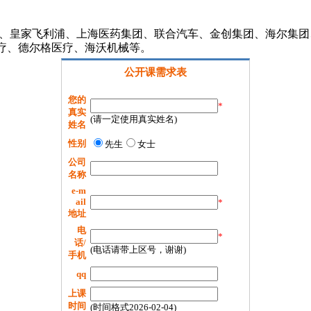
rth、皇家飞利浦、上海医药集团、联合汽车、金创集团、海尔
疗、德尔格医疗、海沃机械等。
公开课需求表
您的
*
真实
(请一定使用真实姓名)
姓名
性别
先生
女士
公司
名称
e-m
ail
*
地址
电
*
话/
(电话请带上区号，谢谢)
手机
qq
上课
时间
(时间格式2026-02-04)