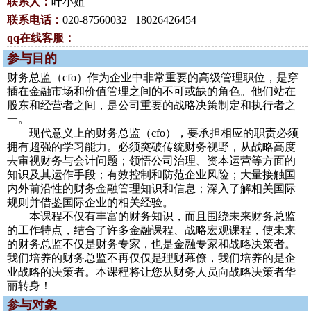
联系人：
叶小姐
联系电话：
020-87560032 18026426454
qq在线客服：
参与目的
财务总监（cfo）作为企业中非常重要的高级管理职位，是穿
插在金融市场和价值管理之间的不可或缺的角色。他们站在
股东和经营者之间，是公司重要的战略决策制定和执行者之
一。
现代意义上的财务总监（cfo），要承担相应的职责必须
拥有超强的学习能力。必须突破传统财务视野，从战略高度
去审视财务与会计问题；领悟公司治理、资本运营等方面的
知识及其运作手段；有效控制和防范企业风险；大量接触国
内外前沿性的财务金融管理知识和信息；深入了解相关国际
规则并借鉴国际企业的相关经验。
本课程不仅有丰富的财务知识，而且围绕未来财务总监
的工作特点，结合了许多金融课程、战略宏观课程，使未来
的财务总监不仅是财务专家，也是金融专家和战略决策者。
我们培养的财务总监不再仅仅是理财幕僚，我们培养的是企
业战略的决策者。本课程将让您从财务人员向战略决策者华
丽转身！
参与对象