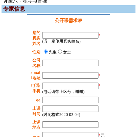
讲座八：领导与管理
专家信息
公开课需求表
您的
*
真实
(请一定使用真实姓名)
姓名
性别
先生
女士
公司
名称
e-mai
*
l地址
电话/
*
手机
(电话请带上区号，谢谢)
qq
上课
时间
(时间格式2026-02-04)
上课
地点
*
元