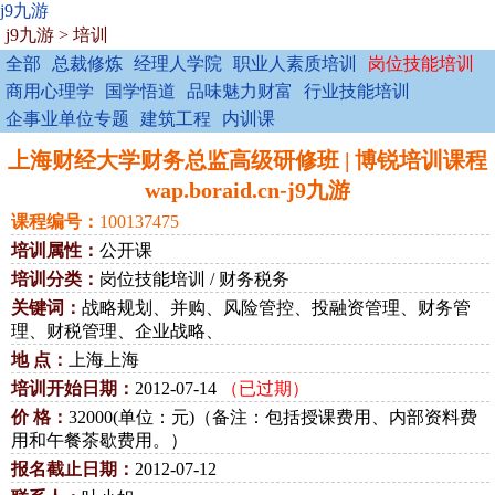
j9九游
j9九游
>
培训
全部
总裁修炼
经理人学院
职业人素质培训
岗位技能培训
商用心理学
国学悟道
品味魅力财富
行业技能培训
企事业单位专题
建筑工程
内训课
上海财经大学财务总监高级研修班 | 博锐培训课程
wap.boraid.cn-j9九游
课程编号：
100137475
培训属性：
公开课
培训分类：
岗位技能培训 / 财务税务
关键词：
战略规划、并购、风险管控、投融资管理、财务管
理、财税管理、企业战略、
地 点：
上海上海
培训开始日期：
2012-07-14
（已过期）
价 格：
32000(单位：元)（备注：包括授课费用、内部资料费
用和午餐茶歇费用。）
报名截止日期：
2012-07-12