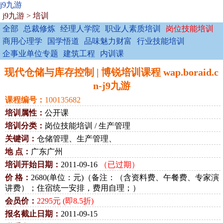
j9九游
j9九游
>
培训
全部
总裁修炼
经理人学院
职业人素质培训
岗位技能培训
商用心理学
国学悟道
品味魅力财富
行业技能培训
企事业单位专题
建筑工程
内训课
现代仓储与库存控制 | 博锐培训课程 wap.boraid.c
n-j9九游
课程编号：
100135682
培训属性：
公开课
培训分类：
岗位技能培训 / 生产管理
关键词：
仓储管理、生产管理、
地 点：
广东广州
培训开始日期：
2011-09-16
（已过期）
价 格：
2680(单位：元)（备注：（含资料费、午餐费、专家演
讲费）；住宿统一安排，费用自理；）
会员价：
2295元 (即8.5折)
报名截止日期：
2011-09-15