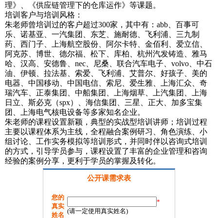
理》、《供应链管理下的仓库运作》等课题。
培训客户与培训风格：
朱老师曾培训过的客户超过300家，其中有：abb、百事可
乐、诺基亚、一汽集团、东芝、施耐德、飞利浦、三九制
药、西门子、上海航空股份、阿尔卡特、金佰利、爱立信、
阿克苏、博世、德尔福、松下、库柏、杭州汽发铸造、雅马
哈、汉高、安德鲁、nec、尼桑、联合汽车电子、volvo、中石
油、伊顿、拉法基、索爱、飞利浦、艾普尔、好孩子、美的
电器、中国移动、中国电信、索尼、爱生雅、上海汇众、奇
瑞汽车、正泰集团、中船集团、上海烟草、上汽集团、上海
日立、斯必克（spx）、海信集团、三星、正大、加多宝集
团、上海电气核电设备等多家知名企业。
朱老师的课程设置新颖，典型的实战型培训讲师；培训过程
主要以课程体系为主线，全程融合案例研习、角色演练、小
组讨论、工作实务模拟等培训形式，并同时伴以咨询式培训
的方式，引导学员参与，课程设置了丰富的企业管理和咨询
经验的案例分享，更利于学员的掌握及转化。
公开课需求表
您的
*
真实
(请一定使用真实姓名)
姓名