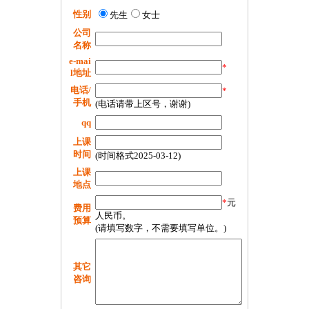
性别
先生
女士
公司
名称
e-mai
*
l地址
电话/
*
手机
(电话请带上区号，谢谢)
qq
上课
时间
(时间格式2025-03-12)
上课
地点
*
元
费用
人民币。
预算
(请填写数字，不需要填写单位。)
其它
咨询