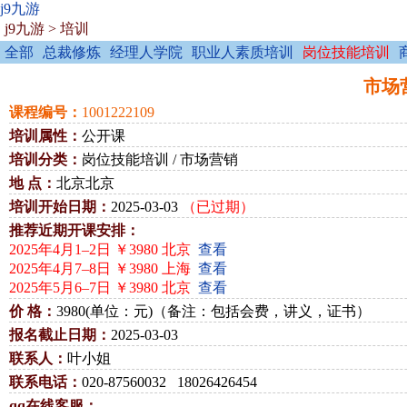
j9九游
j9九游
>
培训
全部
总裁修炼
经理人学院
职业人素质培训
岗位技能培训
市场营
课程编号：
1001222109
培训属性：
公开课
培训分类：
岗位技能培训 / 市场营销
地 点：
北京北京
培训开始日期：
2025-03-03
（已过期）
推荐近期开课安排：
2025年4月1–2日 ￥3980 北京
查看
2025年4月7–8日 ￥3980 上海
查看
2025年5月6–7日 ￥3980 北京
查看
价 格：
3980(单位：元)（备注：包括会费，讲义，证书）
报名截止日期：
2025-03-03
联系人：
叶小姐
联系电话：
020-87560032 18026426454
qq在线客服：