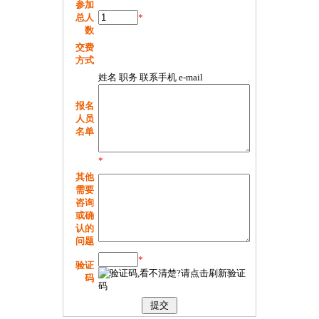
参加
总人
*
数
交费
方式
姓名 职务 联系手机 e-mail
报名
人员
名单
*
其他
需要
咨询
或确
认的
问题
*
验证
码