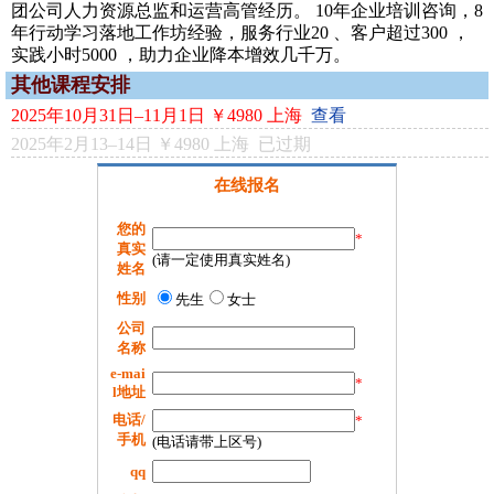
团公司人力资源总监和运营高管经历。 10年企业培训咨询，8
年行动学习落地工作坊经验，服务行业20 、客户超过300 ，
实践小时5000 ，助力企业降本增效几千万。
其他课程安排
2025年10月31日–11月1日 ￥4980 上海
查看
2025年2月13–14日 ￥4980 上海 已过期
在线报名
您的
*
真实
(请一定使用真实姓名)
姓名
性别
先生
女士
公司
名称
e-mai
*
l地址
电话/
*
手机
(电话请带上区号)
qq