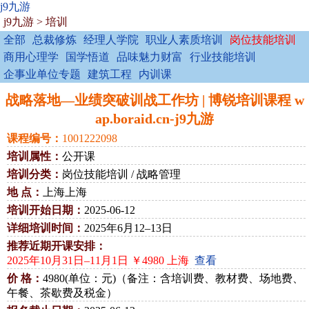
j9九游
j9九游
>
培训
全部
总裁修炼
经理人学院
职业人素质培训
岗位技能培训
商用心理学
国学悟道
品味魅力财富
行业技能培训
企事业单位专题
建筑工程
内训课
战略落地—业绩突破训战工作坊 | 博锐培训课程 w
ap.boraid.cn-j9九游
课程编号：
1001222098
培训属性：
公开课
培训分类：
岗位技能培训 / 战略管理
地 点：
上海上海
培训开始日期：
2025-06-12
详细培训时间：
2025年6月12–13日
推荐近期开课安排：
2025年10月31日–11月1日 ￥4980 上海
查看
价 格：
4980(单位：元)（备注：含培训费、教材费、场地费、
午餐、茶歇费及税金）