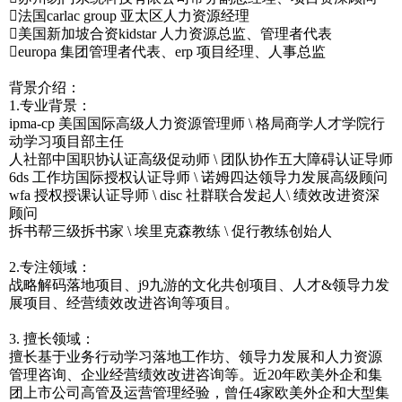
法国carlac group 亚太区人力资源经理
美国新加坡合资kidstar 人力资源总监、管理者代表
europa 集团管理者代表、erp 项目经理、人事总监
背景介绍：
1.专业背景：
ipma-cp 美国国际高级人力资源管理师 \ 格局商学人才学院行
动学习项目部主任
人社部中国职协认证高级促动师 \ 团队协作五大障碍认证导师
6ds 工作坊国际授权认证导师 \ 诺姆四达领导力发展高级顾问
wfa 授权授课认证导师 \ disc 社群联合发起人\ 绩效改进资深
顾问
拆书帮三级拆书家 \ 埃里克森教练 \ 促行教练创始人
2.专注领域：
战略解码落地项目、j9九游的文化共创项目、人才&领导力发
展项目、经营绩效改进咨询等项目。
3. 擅长领域：
擅长基于业务行动学习落地工作坊、领导力发展和人力资源
管理咨询、企业经营绩效改进咨询等。近20年欧美外企和集
团上市公司高管及运营管理经验，曾任4家欧美外企和大型集