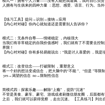
模式一：拥有个人力量——没有人能把我逼疯 ，我对自己负责
人拥有与生俱来的四种力量 ：思想、感受、语言、行为。当外
【练习工具】提问→识别→接纳→应用
【内心对对碰】你内心就知道还是需要别人告诉你？
模式二：无条件自尊——情绪稳定 ，内核强大
当我们有非常稳定的自我价值感时 ，我们就有了不需要去控制
界限！
【内心对对碰】你有多轻易能说出：“我是讨人喜爱的 ，我是珍
模式三：改变信念——打破限制 ，重塑意义
将一个好的想法变成信念 ，把大脑中的“不能 ”、“但是 ”等
yes→渴望的信念 no→限制性信念
简模式四：探索乐趣——解除“上瘾” ，提防“沉迷”
不管是美食、豪车、豪宅、游戏或者刷微信朋友圈 ，后面都有
之后 ，我们就可以获得觉察 ，走出沉迷。 【工具练习】列出