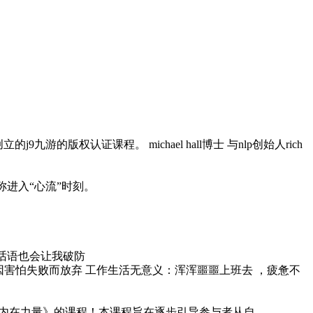
l创立的j9九游的版权认证课程。 michael hall博士 与nlp创始人rich
称进入“心流”时刻。
话语也会让我破防
因害怕失败而放弃 工作生活无意义：浑浑噩噩上班去 ，疲惫不
自我内在力量》的课程！本课程旨在逐步引导参与者从自