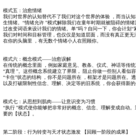
模式五：治愈情绪
我们对世界的认知替代不了我们对这个世界的体验 ，而当认知
生情绪。“情绪允许 ”模式解除我们在童年时期就被阻碍的情绪
过改变词语来设计我们的情绪。单”吗？自问一下，你会计划
我们对时间和目标管理，也仅仅是知道层面，而没有真正更无
在你的头脑里 ，有无数个情绪小人在照顾你。
模式六：概念模式——治愈误解
在传统的概念里面 ，例如家庭意见、教条、仪式、神话等传
“真理 ”。这些概念系统建立了界限， 阻止你做一些别人看似
“卡住”状态的结构 ，你不是问题所在 ，框架才是问题所在。
以及打破限制性信念、理解、决定等的旧系统 ，你会获得新的
模式七：从思想到肌肉——让意识变为习惯
“执行 ”模式使你能够把非常好的概念、信念、理解变成自动。透
要的【状态】。
第二阶段：行为转变与天才状态激发 【回顾一阶段的成果】