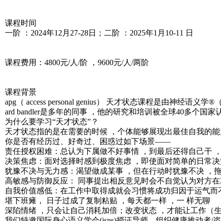
课程时间
一阶 ：2024年12月27-28日；二阶 ：2025年1月10-11 日
课程费用：4800元/人/阶 ，9600元/人/两阶
课程背景
apg（ access personal genius） 天才状态课程是由神经语义学®
ard bandler是多年的同事 ，他的研究和培训被全球40多个国家
为什么要学习“天才状态”？
天才状态指的是在需要的时候 ，个体能够展现出最佳自我的能力
你是否有经历过、好奇过、困惑过如下场景——
责任授权困难：总认为下属做不好事情 ，到最后还得自己干 ，
决策焦虑：面对选择时感到极度焦虑 ，即使面对简单的日常决
犹豫不决与无力感：渴望做成某事 ，但在行动时犹豫不决 ，
高敏感与防御反应： 同事提出相反意见时会不自觉认为对方在
自我价值感低：在工作中取得成就会习惯将成功归因于运气而不
堪下班瘫， 日子过成了复制粘贴 ，每天都一样 ，一 样无聊
深陷情绪 ，只会让自己消耗加倍；改变状态 ，才能让工作（
我们特邀国际身心语义学会(isns)授证导师、组织健康推动