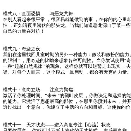
模式八：直面恐惧——与恶龙共舞
在别人看起来很平常 ，很容易就能做到的事 ，在你的内心里
怕 ，正如暗夜里潜伏的那头龙。当我们知道恶龙源自于某一些
自己的力量在对抗！
模式九：奇迹之夜
我们在这里找回儿童时期的另外一种能力：假装和假扮的能力
的限制 ” ，用奇迹的比喻来想象各种可能性。当你尝试使用“奇
一种“超越自然规律 ”的现象。这样你就可以短暂走出现实 ，
梁。对每个人而言 ，这个模式一旦启动 ，都会有无穷的力量。
模式十：意向立场——注意力聚焦
激活了你处理时间、“未来 ”的颞叶皮层 ，你做决定和选择的
的能力。它激活了思想最高的部位 ，在那里你预测未来 ，并开
透过找出一个意向 ，你建立了生活的方向和目标。这使你的
模式十一：天才状态——进入高度专注【心流】状态
只要你愿意 ，你就可以不断上推你的天才模式 ，丰盛而多样