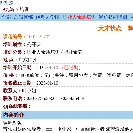
j9九游
j9九游
>
培训
全部
总裁修炼
经理人学院
职业人素质培训
岗位技能培训
天才状态—释放
课程编号：
1001221797
培训属性：
公开课
培训分类：
职业人素质培训 / 职业素养
地 点：
广东广州
培训开始日期：
2025-01-10
（已过期）
价 格：
4800(单位：元)（备注：费用包含：学费、资料费
报名截止日期：
2025-01-10
联系人：
叶小姐
联系电话：
020-87560032 18026426454
qq在线客服：
内容简介
课程对象
带领团队的领导者、ceo、企业家、中高级管理者 渴望激发