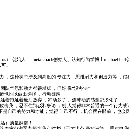
（ ns） 创始人 、 meta-coach创始人、认知行为学博士michael hal
认可。
 ，这种状态涉及到高度的 专注力、思维耐力和创造力等 ，俗
团队气氛和动力都很糟糕 ，但好 像“没办法”
策也难以做出选择 ，行动瘫痪
拖延着拖延着最后放弃 ，冲动多了， 连冲动的感觉都淡化了
攻击我 ，忍不住辩驳和争论 ，别 人觉得非常普通的一个行为或
是自己的努力和才能；觉得自 己不行 ，机会摆在眼前 ，也会
生活）质量翻倍！
者/咨询专家彭淑军老师为我 们讲授《天才状态-释放潜能 ，重建