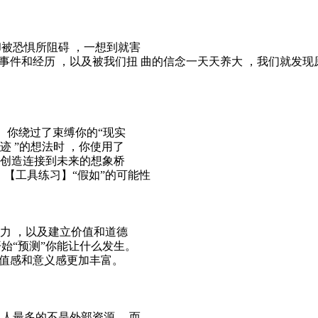
却被恐惧所阻碍 ，一想到就害
事件和经历 ，以及被我们扭 曲的信念一天天养大 ，我们就发现
。你绕过了束缚你的“现实
迹 ”的想法时 ，你使用了
去创造连接到未来的想象桥
 【工具练习】“假如”的可能性
能力 ，以及建立价值和道德
始“预测”你能让什么发生。
价值感和意义感更加丰富。
。人最多的不是外部资源， 而