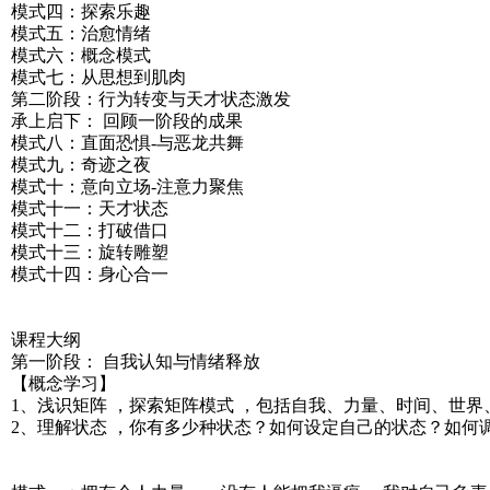
模式四：探索乐趣
模式五：治愈情绪
模式六：概念模式
模式七：从思想到肌肉
第二阶段：行为转变与天才状态激发
承上启下： 回顾一阶段的成果
模式八：直面恐惧-与恶龙共舞
模式九：奇迹之夜
模式十：意向立场-注意力聚焦
模式十一：天才状态
模式十二：打破借口
模式十三：旋转雕塑
模式十四：身心合一
课程大纲
第一阶段： 自我认知与情绪释放
【概念学习】
1、浅识矩阵 ，探索矩阵模式 ，包括自我、力量、时间、世
2、理解状态 ，你有多少种状态？如何设定自己的状态？如何