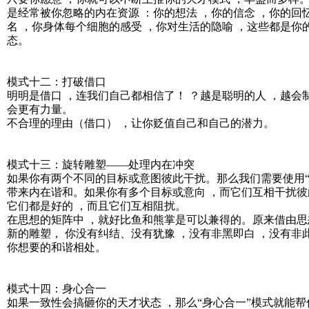
是经常被你忽略的内在资源 ：你的想法 ，你的信念 ，你的回
名 ，你身体每个细胞的感受 ，你对生活的隐喻 ，这些都是你
态。
模式十二：打破借口
明明是借口 ，连我们自己都相信了！ ？越是聪明的人 ，越会制
会更有力量。
不合理的理由（借口） ，让你贬值自己和自己的潜力。
模式十三：旋转雕塑——处理内在冲突
如果你有两个不同的目标或意图彼此干扰。那么我们需要使用“
带来内在谐和。如果你有多个目标或意向 ，而它们互相干扰彼
它们都是好的 ，而且它们互相阻扰。
在思想的矩阵中 ，就好比鱼和熊掌是可以兼得的。原来借由思
新的雕塑， 你没有纠结、没有犹豫 ，没有非黑即白 ，没有非
你想要的和谐相处。
模式十四：身心合一
如果一致性会搞砸你的天才状态 ，那么“身心合一”模式就能