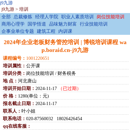
j9九游
j9九游
>
培训
全部
总裁修炼
经理人学院
职业人素质培训
岗位技能培训
商用心理学
国学悟道
品味魅力财富
行业技能培训
企事业单位专题
建筑工程
内训课
2024年企业老板财务管控培训 | 博锐培训课程 wa
p.boraid.cn-j9九游
课程编号：
1001220651
培训属性：
公开课
培训分类：
岗位技能培训 / 财务税务
地 点：
河北唐山
培训开始日期：
2024-11-17
（已过期）
价 格：
1280(单位：元)
报名截止日期：
2024-11-17
联系人：
叶小姐
联系电话：
020-87560032 18026426454
qq在线客服：