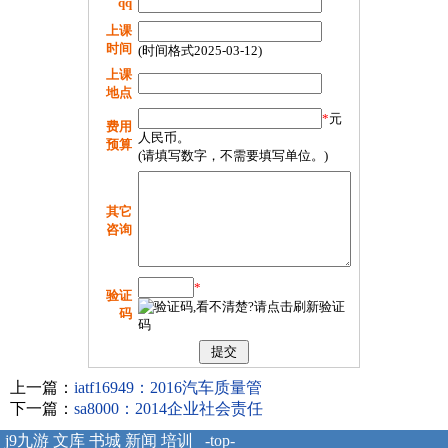
qq
上课
时间
(时间格式2025-03-12)
上课
地点
*
元
费用
人民币。
预算
(请填写数字，不需要填写单位。)
其它
咨询
*
验证
码
上一篇：
iatf16949：2016汽车质量管
下一篇：
sa8000：2014企业社会责任
j9九游
文库
书城
新闻
培训
-top-