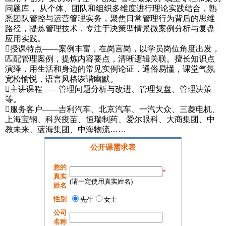
问题库， 从个体、团队和组织多维度进行理论实践结合，熟
悉团队管控与运营管理实务，聚焦日常管理行为背后的思维
路径，提炼管理技术，专注于决策型情景微案例分析与复盘
应用实践。
授课特点——案例丰富，在岗言岗，以学员岗位角度出发，
匹配管理案例，提炼内容要点，清晰逻辑关联。擅长知识点
演绎，用生活和身边的常见实例论证，通俗易懂，课堂气氛
宽松愉悦，语言风格诙谐幽默。
主讲课程——管理问题分析与改进、管理复盘、管理决策
等。
服务客户——吉利汽车、北京汽车、一汽大众、三菱电机、
上海宝钢、科兴疫苗、恒瑞制药、爱尔眼科、大商集团、中
教未来、蓝海集团、中海物流……
公开课需求表
您的
*
真实
(请一定使用真实姓名)
姓名
性别
先生
女士
公司
名称