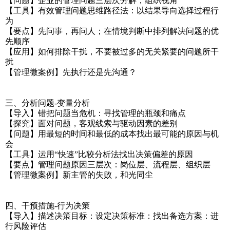
【问题】企业的管理问题三层次分解，组织视角
【工具】有效管理问题思维路径法：以结果导向选择过程行
为
【要点】先问事，再问人；在情境判断中排列解决问题的优
先顺序
【应用】如何排除干扰，不要被过多的无关紧要的问题所干
扰
【管理微案例】先执行还是先沟通？
三、分析问题-变量分析
【导入】错把问题当危机：寻找管理的瓶颈和痛点
【探究】面对问题，客观线索与驱动因素的差别
【问题】用最短的时间和最低的成本找出最可能的原因与机
会
【工具】运用“快速”比较分析法找出决策偏差的原因
【要点】管理问题原因三层次：岗位层、流程层、组织层
【管理微案例】新主管的失败，和光同尘
四、干预措施-行为决策
【导入】描述决策目标：设定决策标准：找出备选方案：进
行风险评估