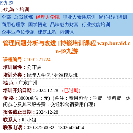
j9九游
j9九游
>
培训
全部
总裁修炼
经理人学院
职业人素质培训
岗位技能培训
商用心理学
国学悟道
品味魅力财富
行业技能培训
企事业单位专题
建筑工程
内训课
管理问题分析与改进 | 博锐培训课程 wap.boraid.c
n-j9九游
课程编号：
1001221724
培训属性：
公开课
培训分类：
经理人学院 / 标准模块班
地 点：
广东广州
培训开始日期：
2024-12-28
（已过期）
价 格：
3800(单位：元)（备注：费用包含：学费、资料费、休
闲点心及其它服务费，交通和食宿费用自理）
报名截止日期：
2024-12-28
联系人：
叶小姐
联系电话：
020-87560032 18026426454