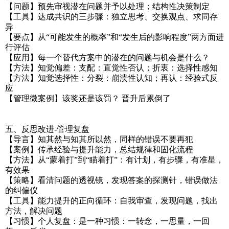
【问题】预先审视潜在问题并予以处理；结构性决策制定
【工具】达成共识的三步骤：独立思考、交换观点、求同存
异
【要点】从“可能发生的概率”和“发生后的影响程度”两方面进
行评估
【应用】每一个替代方案中的潜在的问题与机会是什么？
【方法】知觉偏差：支配：直觉性否认；折衷：选择性感知
【方法】知觉选择性：分裂：崩溃性认知；再认：经验式反
应
【管理微案例】该奖还是该罚？ 晋升后累倒了
五、反思改进-管理复盘
【导言】知其然与知其所以然，同样的错误不要再犯
【案例】传承经验与提升能力，总结规律和固化流程
【方法】从“蒙着打”到“瞄着打”：有计划，有步骤，有准星，
有效果
【策略】看清问题的透视镜，发现答案的探测针，错误做法
的纠偏仪
【工具】能力提升的正向循环：自我审查，发现问题，找出
方法，解决问题
【习惯】个人复盘：是一种习惯：一转念，一思量，一回