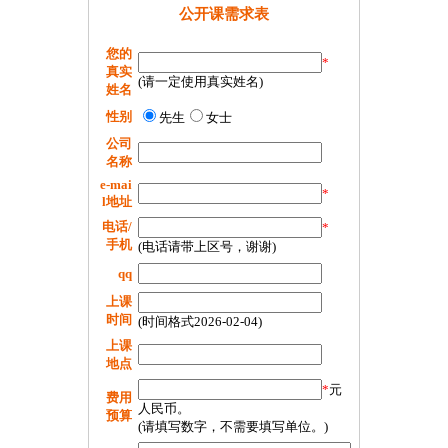
公开课需求表
您的
*
真实
(请一定使用真实姓名)
姓名
性别
先生
女士
公司
名称
e-mai
*
l地址
电话/
*
手机
(电话请带上区号，谢谢)
qq
上课
时间
(时间格式2026-02-04)
上课
地点
*
元
费用
人民币。
预算
(请填写数字，不需要填写单位。)