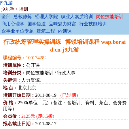
j9九游
j9九游
>
培训
全部
总裁修炼
经理人学院
职业人素质培训
岗位技能培训
商用心理学
国学悟道
品味魅力财富
行业技能培训
企事业单位专题
建筑工程
内训课
行政统筹管理实操训练 | 博锐培训课程 wap.borai
d.cn-j9九游
课程编号：
100134282
培训属性：
公开课
培训分类：
岗位技能培训 / 行政人事
关键词：
人力资源、
地 点：
北京北京
培训开始日期：
2011-08-19
（已过期）
价 格：
2500(单位：元)（备注：含培训、资料、茶点、会务费
用等）
会员价：
2125元 (即8.5折)
报名截止日期：
2011-08-17