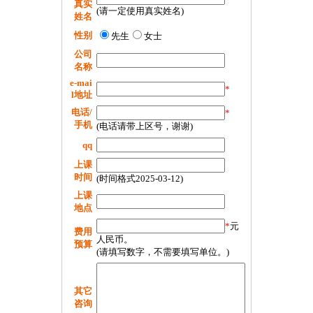
真实
(请一定使用真实姓名)
姓名
性别
先生
女士
公司
名称
e-mai
*
l地址
电话/
*
手机
(电话请带上区号，谢谢)
qq
上课
时间
(时间格式2025-03-12)
上课
地点
*
元
费用
人民币。
预算
(请填写数字，不需要填写单位。)
其它
咨询