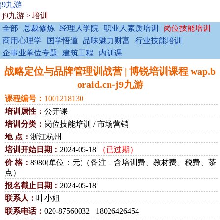
j9九游
j9九游
>
培训
全部
总裁修炼
经理人学院
职业人素质培训
岗位技能培训
商用心理学
国学悟道
品味魅力财富
行业技能培训
企事业单位专题
建筑工程
内训课
战略定位与品牌管理训战营 | 博锐培训课程 wap.b
oraid.cn-j9九游
课程编号：
1001218130
培训属性：
公开课
培训分类：
岗位技能培训 / 市场营销
地 点：
浙江杭州
培训开始日期：
2024-05-18
（已过期）
价 格：
8980(单位：元)（备注：含培训费、教材费、税费、茶
点）
报名截止日期：
2024-05-18
联系人：
叶小姐
联系电话：
020-87560032 18026426454