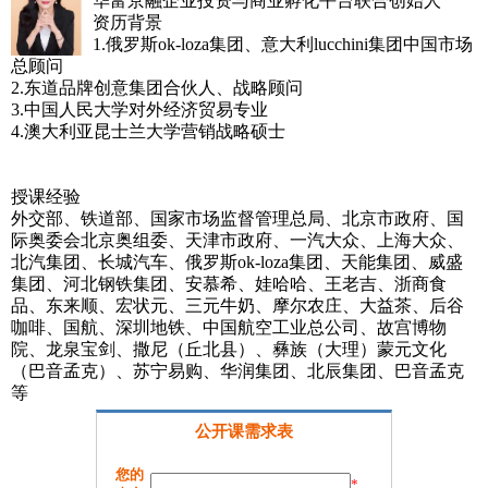
华富京融企业投资与商业孵化平台联合创始人
资历背景
1.俄罗斯ok-loza集团、意大利lucchini集团中国市场
总顾问
2.东道品牌创意集团合伙人、战略顾问
3.中国人民大学对外经济贸易专业
4.澳大利亚昆士兰大学营销战略硕士
授课经验
外交部、铁道部、国家市场监督管理总局、北京市政府、国
际奥委会北京奥组委、天津市政府、一汽大众、上海大众、
北汽集团、长城汽车、俄罗斯ok-loza集团、天能集团、威盛
集团、河北钢铁集团、安慕希、娃哈哈、王老吉、浙商食
品、东来顺、宏状元、三元牛奶、摩尔农庄、大益茶、后谷
咖啡、国航、深圳地铁、中国航空工业总公司、故宫博物
院、龙泉宝剑、撒尼（丘北县）、彝族（大理）蒙元文化
（巴音孟克）、苏宁易购、华润集团、北辰集团、巴音孟克
等
公开课需求表
您的
*