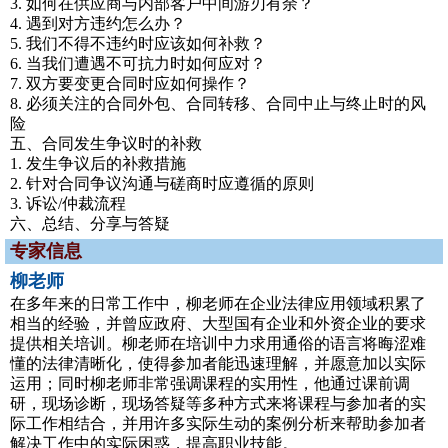
3. 如何在供应商与内部客户中间游刃有余？
4. 遇到对方违约怎么办？
5. 我们不得不违约时应该如何补救？
6. 当我们遭遇不可抗力时如何应对？
7. 双方要变更合同时应如何操作？
8. 必须关注的合同外包、合同转移、合同中止与终止时的风
险
五、合同发生争议时的补救
1. 发生争议后的补救措施
2. 针对合同争议沟通与磋商时应遵循的原则
3. 诉讼/仲裁流程
六、总结、分享与答疑
专家信息
柳老师
在多年来的日常工作中，柳老师在企业法律应用领域积累了
相当的经验，并曾应政府、大型国有企业和外资企业的要求
提供相关培训。柳老师在培训中力求用通俗的语言将晦涩难
懂的法律清晰化，使得参加者能迅速理解，并愿意加以实际
运用；同时柳老师非常强调课程的实用性，他通过课前调
研，现场诊断，现场答疑等多种方式来将课程与参加者的实
际工作相结合，并用许多实际生动的案例分析来帮助参加者
解决工作中的实际困惑，提高职业技能。