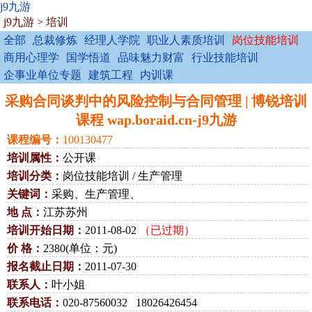
j9九游
j9九游
>
培训
全部
总裁修炼
经理人学院
职业人素质培训
岗位技能培训
商用心理学
国学悟道
品味魅力财富
行业技能培训
企事业单位专题
建筑工程
内训课
采购合同谈判中的风险控制与合同管理 | 博锐培训
课程 wap.boraid.cn-j9九游
课程编号：
100130477
培训属性：
公开课
培训分类：
岗位技能培训 / 生产管理
关键词：
采购、生产管理、
地 点：
江苏苏州
培训开始日期：
2011-08-02
（已过期）
价 格：
2380(单位：元)
报名截止日期：
2011-07-30
联系人：
叶小姐
联系电话：
020-87560032 18026426454