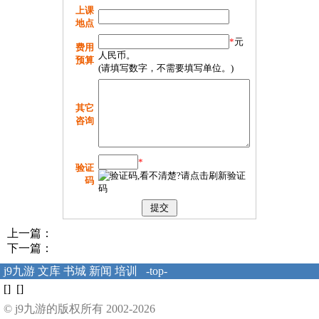
上课
地点
*
元
费用
人民币。
预算
(请填写数字，不需要填写单位。)
其它
咨询
*
验证
码
上一篇：
下一篇：
j9九游
文库
书城
新闻
培训
-top-
[] []
© j9九游的版权所有 2002-2026