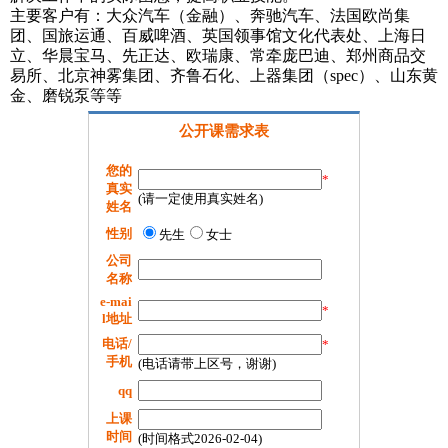
主要客户有：大众汽车（金融）、奔驰汽车、法国欧尚集
团、国旅运通、百威啤酒、英国领事馆文化代表处、上海日
立、华晨宝马、先正达、欧瑞康、常牵庞巴迪、郑州商品交
易所、北京神雾集团、齐鲁石化、上器集团（spec）、山东黄
金、磨锐泵等等
公开课需求表
您的
*
真实
(请一定使用真实姓名)
姓名
性别
先生
女士
公司
名称
e-mai
*
l地址
电话/
*
手机
(电话请带上区号，谢谢)
qq
上课
时间
(时间格式2026-02-04)