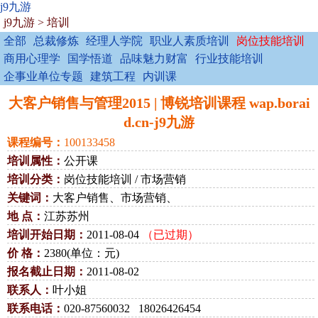
j9九游
j9九游
>
培训
全部
总裁修炼
经理人学院
职业人素质培训
岗位技能培训
商用心理学
国学悟道
品味魅力财富
行业技能培训
企事业单位专题
建筑工程
内训课
大客户销售与管理2015 | 博锐培训课程 wap.borai
d.cn-j9九游
课程编号：
100133458
培训属性：
公开课
培训分类：
岗位技能培训 / 市场营销
关键词：
大客户销售、市场营销、
地 点：
江苏苏州
培训开始日期：
2011-08-04
（已过期）
价 格：
2380(单位：元)
报名截止日期：
2011-08-02
联系人：
叶小姐
联系电话：
020-87560032 18026426454