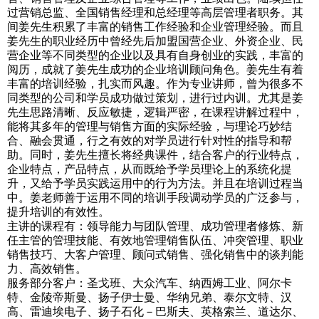
过营销总监、全国销售经理和总经理等高层管理者职务。其
间姜先生积累了丰富的销售工作经验和企业管理经验。而且
姜先生的职业经历中曾经先后加盟国营企业、外资企业、民
营企业等不同类型的企业以及具有自身创业的实践，丰富的
阅历，成就了姜先生成功的企业培训顾问角色。姜先生有着
丰富的培训经验，扎实而风趣。作为专业讲师，曾为很多不
同类型的公司和学员成功做过策划，进行过内训。尤其是姜
先生思路清晰、反应敏捷，逻辑严密，在课程讲解过程中，
能将其多年的管理与销售方面的实际经验，与理论巧妙结
合、融会贯通，行之有效的对学员进行针对性的指导和帮
助。同时，姜先生擅长将经典课件，结合客户的行业特点，
企业特点，产品特点，从而既给予学员理论上的系统化提
升，又给予学员实践运用中的行为方法。并且在培训过程当
中。姜老师善于运用不同的培训手段调动学员的广泛参与，
提升培训的有效性。
主讲的课程有：领导能力与团队管理、成功管理者修炼、新
任主管的管理技能、有效地管理销售队伍、冲突管理、职业
销售技巧、大客户管理、顾问式销售、强化销售中的谈判能
力、高效销售。
服务部分客户：圣戈班、大众汽车、纳西姆工业、阿尔卡
特、金陵帝斯曼、扬子伊士曼、华纳兄弟、泰尔文特、汉
高、雷迪埃电子、扬子石化－巴斯夫、英格索兰、道达尔、