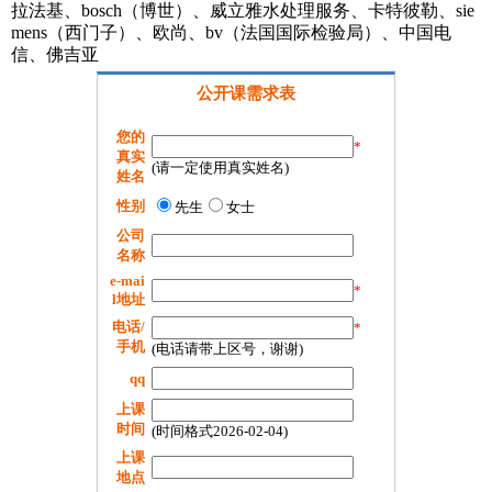
拉法基、bosch（博世）、威立雅水处理服务、卡特彼勒、sie
mens（西门子）、欧尚、bv（法国国际检验局）、中国电
信、佛吉亚
公开课需求表
您的
*
真实
(请一定使用真实姓名)
姓名
性别
先生
女士
公司
名称
e-mai
*
l地址
电话/
*
手机
(电话请带上区号，谢谢)
qq
上课
时间
(时间格式2026-02-04)
上课
地点