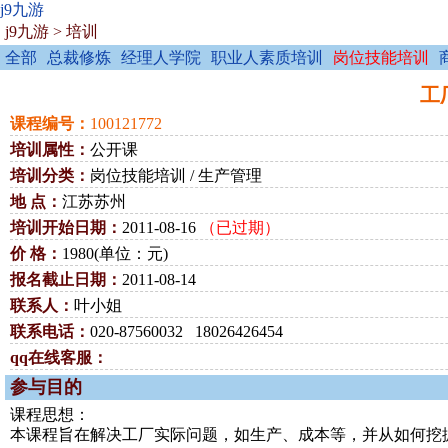
j9九游
j9九游
>
培训
全部
总裁修炼
经理人学院
职业人素质培训
岗位技能培训
工厂
课程编号：
100121772
培训属性：
公开课
培训分类：
岗位技能培训 / 生产管理
地 点：
江苏苏州
培训开始日期：
2011-08-16
（已过期）
价 格：
1980(单位：元)
报名截止日期：
2011-08-14
联系人：
叶小姐
联系电话：
020-87560032 18026426454
qq在线客服：
参与目的
课程思想：
本课程旨在解决工厂实际问题，如生产、成本等，并从如何挖