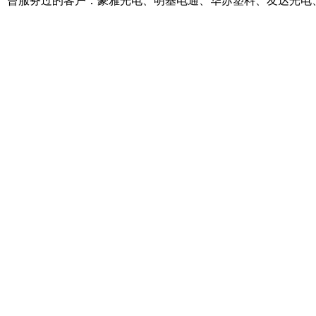
曾服务过的客户：豪雅光电、明基电通、华苏塑料、友达光电