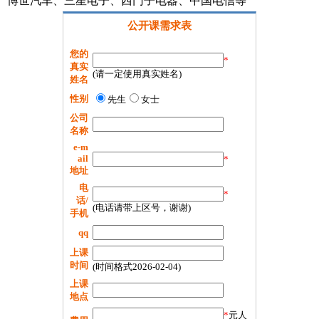
、博世汽车、三星电子、西门子电器、中国电信等
公开课需求表
您的
*
真实
(请一定使用真实姓名)
姓名
性别
先生
女士
公司
名称
e-m
ail
*
地址
电
*
话/
(电话请带上区号，谢谢)
手机
qq
上课
时间
(时间格式2026-02-04)
上课
地点
*
元人