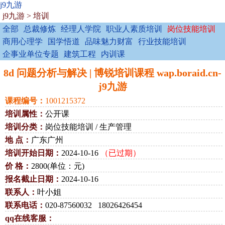
j9九游
j9九游
>
培训
全部
总裁修炼
经理人学院
职业人素质培训
岗位技能培训
商用心理学
国学悟道
品味魅力财富
行业技能培训
企事业单位专题
建筑工程
内训课
8d 问题分析与解决 | 博锐培训课程 wap.boraid.cn-
j9九游
课程编号：
1001215372
培训属性：
公开课
培训分类：
岗位技能培训 / 生产管理
地 点：
广东广州
培训开始日期：
2024-10-16
（已过期）
价 格：
2800(单位：元)
报名截止日期：
2024-10-16
联系人：
叶小姐
联系电话：
020-87560032 18026426454
qq在线客服：