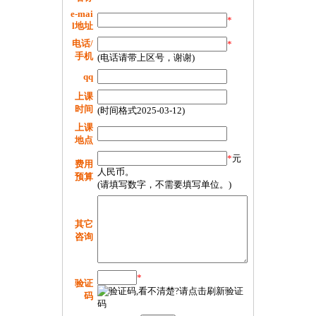
e-mai
*
l地址
电话/
*
手机
(电话请带上区号，谢谢)
qq
上课
时间
(时间格式2025-03-12)
上课
地点
*
元
费用
人民币。
预算
(请填写数字，不需要填写单位。)
其它
咨询
*
验证
码