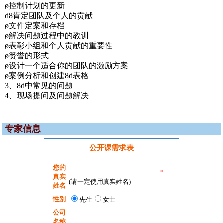
ø控制计划的更新
d8肯定团队及个人的贡献
ø文件定案和存档
ø解决问题过程中的教训
ø表彰小组和个人贡献的重要性
ø赞誉的形式
ø设计一个适合你的团队的激励方案
ø案例分析和创建8d表格
3、8d中常见的问题
4、现场提问及问题解决
专家信息
公开课需求表
您的
*
真实
(请一定使用真实姓名)
姓名
性别
先生
女士
公司
名称