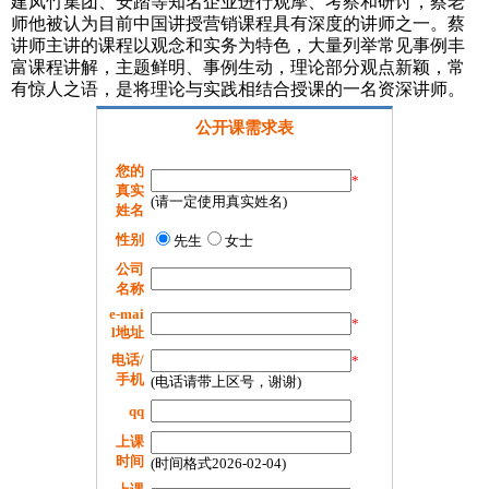
建凤竹集团、安踏等知名企业进行观摩、考察和研讨，蔡老
师他被认为目前中国讲授营销课程具有深度的讲师之一。蔡
讲师主讲的课程以观念和实务为特色，大量列举常见事例丰
富课程讲解，主题鲜明、事例生动，理论部分观点新颖，常
有惊人之语，是将理论与实践相结合授课的一名资深讲师。
公开课需求表
您的
*
真实
(请一定使用真实姓名)
姓名
性别
先生
女士
公司
名称
e-mai
*
l地址
电话/
*
手机
(电话请带上区号，谢谢)
qq
上课
时间
(时间格式2026-02-04)