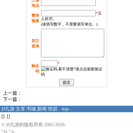
上课
地点
*
元
费用
人民币。
预算
(请填写数字，不需要填写单位。)
其它
咨询
*
验证
码
上一篇：
下一篇：
j9九游
文库
书城
新闻
培训
-top-
[] []
© j9九游的版权所有 2002-2026
")); "))