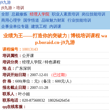
j9九游
j9九游
>
培训
全部
总裁修炼
经理人学院
职业人素质培训
岗位技能培训
商用心理学
国学悟道
品味魅力财富
行业技能培训
企事业单位专题
建筑工程
内训课
业绩为王——打造你的突破力 | 博锐培训课程 wa
p.boraid.cn-j9九游
课程编号：
10013143
培训属性：
公开课
培训分类：
经理人学院 / 特色课程
地 点：
广东深圳
培训开始日期：
2007-12-01
（已过期）
价 格：
600(单位：元)（备注：600元/人）
报名截止日期：
2007-11-28
联系人：
叶小姐
联系电话：
020-87560032 18026426454
qq在线客服：