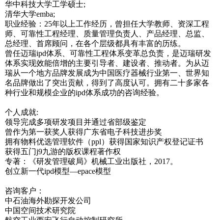
华中科技大学工学硕士;
清华大学emba;
职业经验：25年以上工作经历，曾担任大学教师、资深工程
师、可靠性工程经理、质量管理负责人、产品经理、总监、
总经理、首席顾问，在各个层级都具有丰富的历练。
曾任迈瑞ipd体系、可靠性工程体系变革总负责，是迈瑞研发
体系实现效能倍增的主要引导者、建设者、推动者。为从迈
瑞从一个地方品牌发展成为中国医疗器械行业第一、世界知
名品牌做出了突出贡献，得到了高度认可。拥有二十多家各
种行业和规模企业的ipd体系成功的咨询经验。
个人成就:
领导完成多项研发项目并通过省部级鉴定
曾作为第一获奖人获得广东省电子科技进步奖
拥有物料优选管理软件（ppl）获得国家知识产权登记证书
获得五门j9九游的版权课程著作权
专著：《研发管理破局》机械工业出版社，2017。
创立新一代ipd模型—epace模型
咨询客户：
中石油海外勘探开发公司
中国空间技术研究院