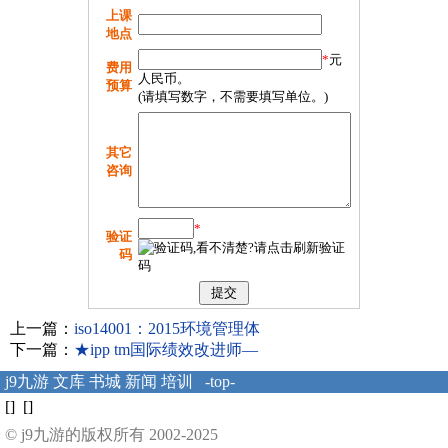
上课
地点
*
元
费用
人民币。
预算
(请填写数字，不需要填写单位。)
其它
咨询
*
验证
码
上一篇：
iso14001：2015环境管理体
下一篇：
★ipp tm国际绩效改进师—
j9九游
文库
书城
新闻
培训
-top-
[] []
© j9九游的版权所有 2002-2025