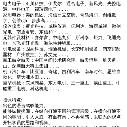
电力电子：汇川科技、伊戈尔、通合电子、新风光、先控电
源、申科电子、福瑞康电子……。
家用电器：美的集团、海信日立空调、青岛海尔、创维数
字、创维rgb、步步高……。
仪器仪表：聚光科技、威胜仪表、亿利达、海康威视、微创
光电、南通君安、东信和平……。
元器件及材料：赛尔富、中电九所、斯科泰、炬力、飞通光
电、长飞光纤光缆、海尔特种钢板……。
机电设备：固高科技、瑞迪机械、长荣印刷设备、南京消防
器材、广州数控、江苏文光……。
军工航空航天：中国空间技术研究院、航天恒星、航天凯
山、深圳航天科工集团……。
机（汽）车：比亚迪、奇瑞、吉利汽车、南车时代、思维自
动化、新大洲本田……。
重型机械：东风朝柴、东方电机、三一重工、易山重工、中
船重工电机、科达机电……。
授课特点:
出色的语言驾驭能力。
能够纵横捭阖，在纵向打通不同的管理层级，在横向打通不
同的职能，引人入胜，有血有肉，不再骨感，以联系的观点
开拓学员的思路和视角。