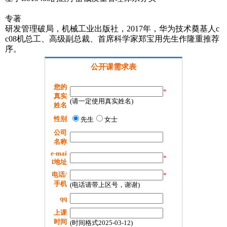
专著
研发管理破局，机械工业出版社，2017年，华为技术奠基人c
c08机总工、高级副总裁、首席科学家郑宝用先生作隆重推荐
序。
公开课需求表
您的
*
真实
(请一定使用真实姓名)
姓名
性别
先生
女士
公司
名称
e-mai
*
l地址
电话/
*
手机
(电话请带上区号，谢谢)
qq
上课
时间
(时间格式2025-03-12)