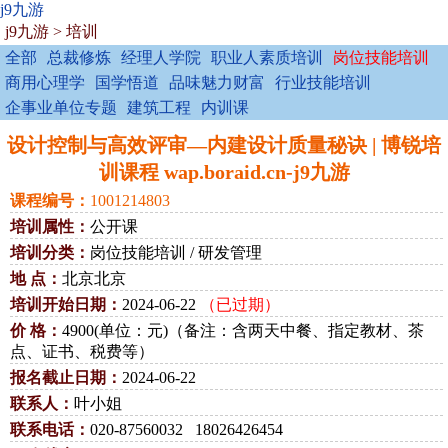
j9九游
j9九游
>
培训
全部
总裁修炼
经理人学院
职业人素质培训
岗位技能培训
商用心理学
国学悟道
品味魅力财富
行业技能培训
企事业单位专题
建筑工程
内训课
设计控制与高效评审—内建设计质量秘诀 | 博锐培
训课程 wap.boraid.cn-j9九游
课程编号：
1001214803
培训属性：
公开课
培训分类：
岗位技能培训 / 研发管理
地 点：
北京北京
培训开始日期：
2024-06-22
（已过期）
价 格：
4900(单位：元)（备注：含两天中餐、指定教材、茶
点、证书、税费等）
报名截止日期：
2024-06-22
联系人：
叶小姐
联系电话：
020-87560032 18026426454