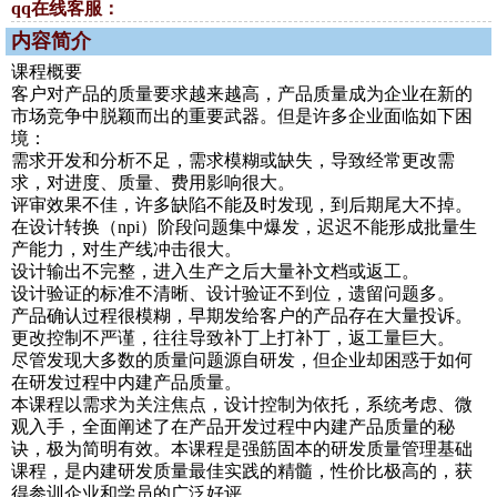
qq在线客服：
内容简介
课程概要
客户对产品的质量要求越来越高，产品质量成为企业在新的
市场竞争中脱颖而出的重要武器。但是许多企业面临如下困
境：
需求开发和分析不足，需求模糊或缺失，导致经常更改需
求，对进度、质量、费用影响很大。
评审效果不佳，许多缺陷不能及时发现，到后期尾大不掉。
在设计转换（npi）阶段问题集中爆发，迟迟不能形成批量生
产能力，对生产线冲击很大。
设计输出不完整，进入生产之后大量补文档或返工。
设计验证的标准不清晰、设计验证不到位，遗留问题多。
产品确认过程很模糊，早期发给客户的产品存在大量投诉。
更改控制不严谨，往往导致补丁上打补丁，返工量巨大。
尽管发现大多数的质量问题源自研发，但企业却困惑于如何
在研发过程中内建产品质量。
本课程以需求为关注焦点，设计控制为依托，系统考虑、微
观入手，全面阐述了在产品开发过程中内建产品质量的秘
诀，极为简明有效。本课程是强筋固本的研发质量管理基础
课程，是内建研发质量最佳实践的精髓，性价比极高的，获
得参训企业和学员的广泛好评。