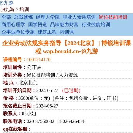
j9九游
j9九游
>
培训
全部
总裁修炼
经理人学院
职业人素质培训
岗位技能培训
商用心理学
国学悟道
品味魅力财富
行业技能培训
企事业单位专题
建筑工程
内训课
企业劳动法规实务指导【2024北京】 | 博锐培训课
程 wap.boraid.cn-j9九游
课程编号：
1001214170
培训属性：
公开课
培训分类：
岗位技能培训 / 人力资源
地 点：
北京北京
培训开始日期：
2024-05-27
（已过期）
价 格：
3580(单位：元)（备注：包括会费，讲义，证书）
报名截止日期：
2024-05-27
联系人：
叶小姐
联系电话：
020-87560032 18026426454
qq在线客服：