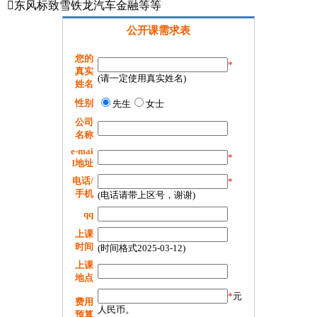
东风标致雪铁龙汽车金融等等
公开课需求表
您的
*
真实
(请一定使用真实姓名)
姓名
性别
先生
女士
公司
名称
e-mai
*
l地址
电话/
*
手机
(电话请带上区号，谢谢)
qq
上课
时间
(时间格式2025-03-12)
上课
地点
*
元
费用
人民币。
预算