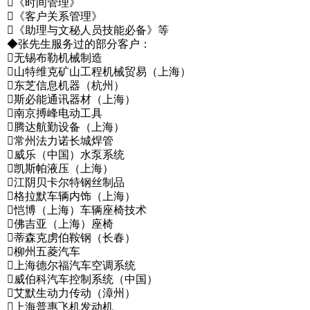
《时间管理》
《客户关系管理》
《助理与文秘人员技能必备》等
◆张先生服务过的部分客户：
无锡布勒机械制造
山特维克矿山工程机械贸易（上海）
东芝信息机器（杭州）
斯必能通讯器材（上海）
南京搏峰电动工具
腾达航勤设备（上海）
常州法力诺长城焊管
威乐（中国）水泵系统
凯斯帕液压（上海）
江阴贝卡尔特钢丝制品
格拉默车辆内饰（上海）
恺博（上海）车辆座椅技术
佛吉亚（上海）座椅
蒂森克虏伯鞍钢（长春）
柳州五菱汽车
上海德尔福汽车空调系统
威伯科汽车控制系统（中国）
艾默生动力传动（漳州）
上海普惠飞机发动机