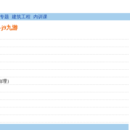
专题
建筑工程
内训课
-j9九游
自理）