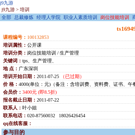
j9九游
j9九游
>
培训
全部
总裁修炼
经理人学院
职业人素质培训
岗位技能培训
ts16
课程编号：
100132853
培训属性：
公开课
培训分类：
岗位技能培训 / 生产管理
关键词：
tps、生产管理、
地 点：
广东深圳
培训开始日期：
2011-07-25
（已过期）
价 格：
4000(单位：元)（备注：含培训费、资料费、证书
会员价：
3400元 (即8.5折)
报名截止日期：
2011-07-22
联系人：
叶小姐
联系电话：
020-87560032 18026426454
qq在线客服：
参与目的