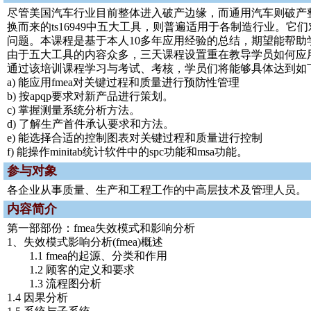
尽管美国汽车行业目前整体进入破产边缘，而通用汽车则破产整
换而来的ts16949中五大工具，则普遍适用于各制造行业。
问题。本课程是基于本人10多年应用经验的总结，期望能帮助
由于五大工具的内容众多，三天课程设置重在教导学员如何应
通过该培训课程学习与考试、考核，学员们将能够具体达到如
a) 能应用fmea对关键过程和质量进行预防性管理
b) 按apqp要求对新产品进行策划。
c) 掌握测量系统分析方法。
d) 了解生产首件承认要求和方法。
e) 能选择合适的控制图表对关键过程和质量进行控制
f) 能操作minitab统计软件中的spc功能和msa功能。
参与对象
各企业从事质量、生产和工程工作的中高层技术及管理人员。
内容简介
第一部部份：fmea失效模式和影响分析
1、失效模式影响分析(fmea)概述
1.1 fmea的起源、分类和作用
1.2 顾客的定义和要求
1.3 流程图分析
1.4 因果分析