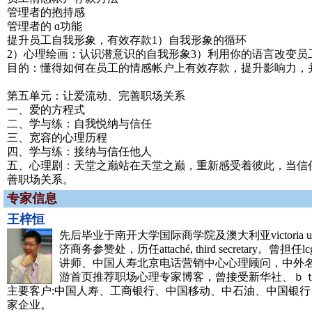
管理者的抱持感
管理者的 ɑ功能
提升员工自我形象，有效存款1）自我形象的循环
2）心理绘画：认识潜意识的自我形象3）利用你的语言改变员
目的：懂得如何在员工的情感帐户上有效存款，提升影响力，
第五单元：让爱流动、完善职场关系
一、爱的方程式
二、学与练：自我悦纳与信任
三、宽容的心理历程
四、学与练：接纳与信任他人
五、心理剧：天堂之巅站在天堂之巅，重新感受着彼此，当信
善职场关系。
专家信息
王梓恒
先后毕业于南开大学国际商学院及澳大利亚victori
济商务参赞处，历任attaché, third secretar
讲师、中国人寿北京电话营销中心心理顾问，中外名
游首页推荐职场心理专家博客，曾接受新华社、ｂ
主要客户:中国人寿、工商银行、中国移动、中石油、中国银行、
家企业。