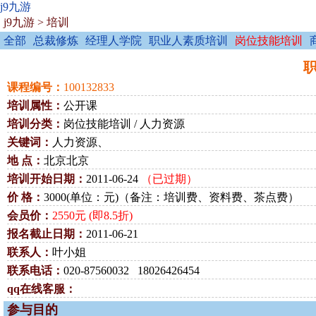
j9九游
j9九游
>
培训
全部
总裁修炼
经理人学院
职业人素质培训
岗位技能培训
职
课程编号：
100132833
培训属性：
公开课
培训分类：
岗位技能培训 / 人力资源
关键词：
人力资源、
地 点：
北京北京
培训开始日期：
2011-06-24
（已过期）
价 格：
3000(单位：元)（备注：培训费、资料费、茶点费）
会员价：
2550元 (即8.5折)
报名截止日期：
2011-06-21
联系人：
叶小姐
联系电话：
020-87560032 18026426454
qq在线客服：
参与目的