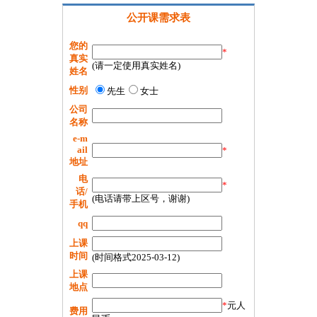
公开课需求表
您的
*
真实
(请一定使用真实姓名)
姓名
性别
先生
女士
公司
名称
e-m
ail
*
地址
电
*
话/
(电话请带上区号，谢谢)
手机
qq
上课
时间
(时间格式2025-03-12)
上课
地点
*
元人
费用