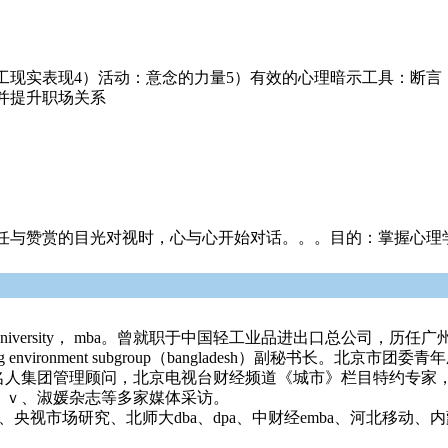
工现实表现4）活动：意念的力量5）有效的心理暗示工具：断言
并提升职场关系
任与赞赏的目光对视时，心与心开始对话。。。目的：掌握心理
a university， mba。曾就职于中国轻工业品进出口总公
y。曾担任lcg environment subgroup（bangladesh）
人集团管理顾问，北京电视台财经频道《城市》栏目特约专家，
ｔｖ、淑媛杂志等多家媒体采访。
央视市场研究、北师大dba、dpa、中财经emba、河北移动