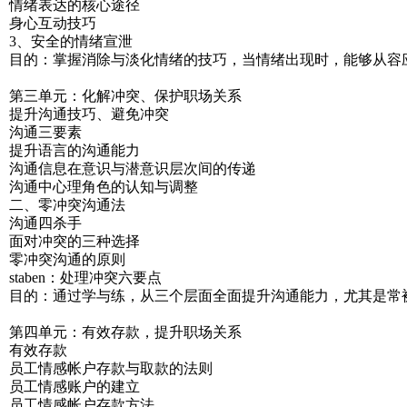
情绪表达的核心途径
身心互动技巧
3、安全的情绪宣泄
目的：掌握消除与淡化情绪的技巧，当情绪出现时，能够从容
第三单元：化解冲突、保护职场关系
提升沟通技巧、避免冲突
沟通三要素
提升语言的沟通能力
沟通信息在意识与潜意识层次间的传递
沟通中心理角色的认知与调整
二、零冲突沟通法
沟通四杀手
面对冲突的三种选择
零冲突沟通的原则
staben：处理冲突六要点
目的：通过学与练，从三个层面全面提升沟通能力，尤其是常被
第四单元：有效存款，提升职场关系
有效存款
员工情感帐户存款与取款的法则
员工情感账户的建立
员工情感帐户存款方法