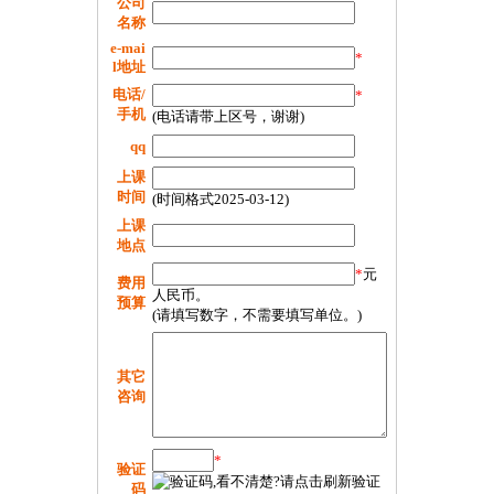
公司
名称
e-mai
*
l地址
电话/
*
手机
(电话请带上区号，谢谢)
qq
上课
时间
(时间格式2025-03-12)
上课
地点
*
元
费用
人民币。
预算
(请填写数字，不需要填写单位。)
其它
咨询
*
验证
码