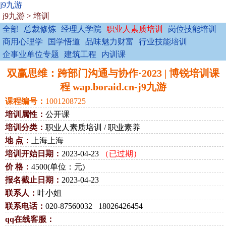
j9九游
j9九游
>
培训
全部
总裁修炼
经理人学院
职业人素质培训
岗位技能培训
商用心理学
国学悟道
品味魅力财富
行业技能培训
企事业单位专题
建筑工程
内训课
双赢思维：跨部门沟通与协作·2023 | 博锐培训课
程 wap.boraid.cn-j9九游
课程编号：
1001208725
培训属性：
公开课
培训分类：
职业人素质培训 / 职业素养
地 点：
上海上海
培训开始日期：
2023-04-23
（已过期）
价 格：
4500(单位：元)
报名截止日期：
2023-04-23
联系人：
叶小姐
联系电话：
020-87560032 18026426454
qq在线客服：