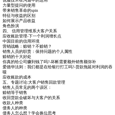
说服技术在沟通中的运用
力量型提问的使用
带来销售革命的spin
特征与收益的区别
如何展示产品收益
角色扮演
四、 信用管理维系大客户关系
应收账款管理-下一个利润增长点
中国目前的信用环境
营销战略：赊销？不赊销？
销售人员的职责：保持问题的个人属性
赊销的十大好处
你真的给公司赚到钱了吗?-坏帐需要额外销售额弥补
爱德华法则：我们都是在给银行打工吗?-货款拖延对利润的吞
噬
应收账款的成本
五、专题讨论:大客户销售回款管理
销售人员常见的两个误区：
赊销等于销售
收回货款会破坏与大客户的关系
收款人种类
债务人的种类
债务人怎么想？学会换位思考