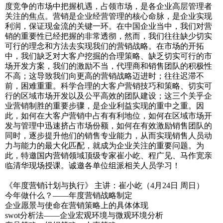
度竞争的市场中把握机遇，占领市场，是各企业高层管理者
关注的焦点。营销是企业经营管理的核心命脉，是企业实现
利润，保证现金流的关键一环。在中国企业当中，我们对营
销的重要性已经把握的非常透彻，然而，我们往往缺少切实
可行的理念和方法去实现我们的营销战略。在市场的开拓
中，我们缺乏对大客户挖掘的合理策略、缺乏切实可行的市
场开发方案，我们的激励不当，代理商和销售团队的积极性
不高；这导致我们向更高的营销战略迈进时；往往迟滞不
前，困难重重。科学合理的大客户营销技巧和策略、切实可
行的区域市场开发以及公平高效的团队建设；这三个关乎企
业营销制胜的重要步骤，是企业利益实现的重中之重。因
此，如何在大客户营销中占有有利地位，如何在区域市场开
发与管理中迅速挤占市场份额，如何在有效激励销售团队的
同时，逐步提升他们的销售专业能力，从而实现销售人员动
力与能力的最大化匹配，就成为企业关注的重要问题。为
此，特邀国内营销领域顶级专家崔小屹、程广见、马作宽亲
临清华现场授课。诚邀各单位组派相关人员学习！
《年度营销计划与执行》 主讲：崔小屹（4月24日 周日）
今年做什么？——年度营销战略制定
企业愿景与使命在营销策略上的具体体现
swot分析法——企业宏观环境与微观环境分析