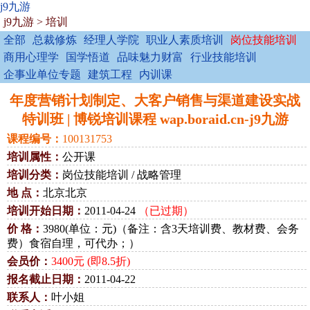
j9九游
j9九游
>
培训
全部
总裁修炼
经理人学院
职业人素质培训
岗位技能培训
商用心理学
国学悟道
品味魅力财富
行业技能培训
企事业单位专题
建筑工程
内训课
年度营销计划制定、大客户销售与渠道建设实战
特训班 | 博锐培训课程 wap.boraid.cn-j9九游
课程编号：
100131753
培训属性：
公开课
培训分类：
岗位技能培训 / 战略管理
地 点：
北京北京
培训开始日期：
2011-04-24
（已过期）
价 格：
3980(单位：元)（备注：含3天培训费、教材费、会务
费）食宿自理，可代办；）
会员价：
3400元 (即8.5折)
报名截止日期：
2011-04-22
联系人：
叶小姐