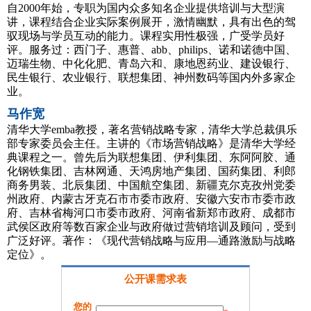
自2000年始，专职为国内众多知名企业提供培训与大型演
讲，课程结合企业实际案例展开，激情幽默，具有出色的驾
驭现场与学员互动的能力。课程实用性极强，广受学员好
评。服务过：西门子、惠普、abb、philips、诺和诺德中国、
迈瑞生物、中化化肥、青岛六和、康地恩药业、建设银行、
民生银行、农业银行、联想集团、神州数码等国内外多家企
业。
马作宽
清华大学emba教授，著名营销战略专家，清华大学总裁俱乐
部专家委员会主任。主讲的《市场营销战略》是清华大学经
典课程之一。曾先后为联想集团、伊利集团、东阿阿胶、通
化钢铁集团、吉林网通、天鸿房地产集团、国药集团、利郎
商务男装、北辰集团、中国航空集团、新疆克尔克孜州党委
州政府、内蒙古牙克石市市委市政府、安徽六安市市委市政
府、吉林省梅河口市委市政府、河南省新郑市政府、成都市
武侯区政府等数百家企业与政府做过营销培训及顾问，受到
广泛好评。著作：《现代营销战略与应用—通路激励与战略
定位》。
公开课需求表
您的