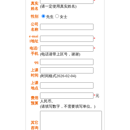
*
真实
(请一定使用真实姓名)
姓名
性别
先生
女士
公司
名称
e-mai
*
l地址
电话/
*
手机
(电话请带上区号，谢谢)
qq
上课
时间
(时间格式2026-02-04)
上课
地点
*
元
费用
人民币。
预算
(请填写数字，不需要填写单位。)
其它
咨询