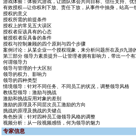
游戏体验：体验式游戏，让团队体会共同目标、信任支持、优
有效授权---让你权利下放、责任下放，从事件中抽身，站高
授权的意义
授权所需的前提条件
授权上的常见五大误区
授权者应该具有的心态
被授权者应具备的条件
授权与控制兼顾的四个原则与四个步骤
案例讨论：从某企业一个授权现象，来分析问题所在及j9九游
第三部分 领导力素质提升—让管理者拥有影响力，带出一个
何谓领导力
领导与管理的十大区别
领导的权力、影响力
领导的四种类型
情境领导：针对不同任务、不同员工的状况，调整领导风格
教练型领导：激励与挑战
激励和挑战应用对象的差别
激励的原理及不同层次员工激励的方向
挑战的原理及挑战的关键点
角色扮演：针对四种员工做领导风格的调整
视频分析：从一段视频感悟，何为领导的魅力
专家信息