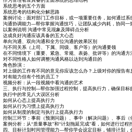
作为管理者应具备的全面系统的思维结构
系统思考的五个方面
系统思考的结构化分解思路
案例讨论：面对部门工作目标，或一项重要任务，如何通过系
沟通协调能力---帮你掌握沟通技巧，让团队减少内耗，协同一
以案例说明 沟通中常见现象及障碍点分析
达成良好沟通应该具备的五大心态
单向沟通、双向沟通和全方位沟通的效果区别
与不同关系（上司、下属、同级、客户等）的沟通要领
在不同情境下（重要、紧急、常规、表扬、批评等）的沟通方
对不同性格人如何调整沟通风格以达到沟通目的
角色扮演：
对上级的工作有不同的意见你应该怎么办？上级对你的报告有
对有能力但有个性的员工？
视频分析：从一段视频中看沟通的艺术
三、执行与控制---帮你加强过程控制，提高执行力，确保目标
执行中的常见八大误区分析
如何从心态上提高执行力
如何从行为习惯上提高执行力
如何从制度的制定与执行上提高执行力
控制三环节：事前（预测问题）、事中（解决问题）、事后（
案例分析：从“质量事故”和“计划拖延完成”看，如何进行过程
四、目标计划时间管理能力---帮你学会设定目标，铺排计划