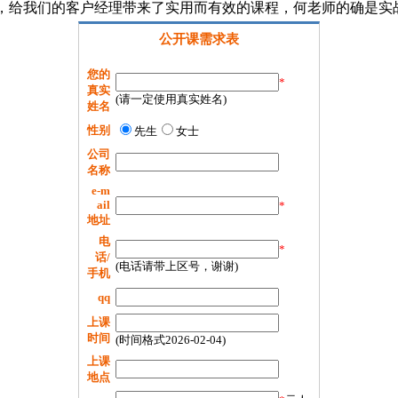
，给我们的客户经理带来了实用而有效的课程，何老师的确是实
公开课需求表
您的
*
真实
(请一定使用真实姓名)
姓名
性别
先生
女士
公司
名称
e-m
ail
*
地址
电
*
话/
(电话请带上区号，谢谢)
手机
qq
上课
时间
(时间格式2026-02-04)
上课
地点