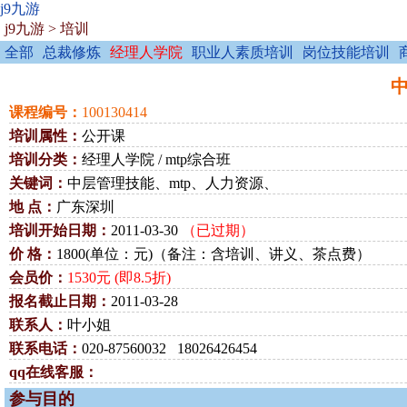
j9九游
j9九游
>
培训
全部
总裁修炼
经理人学院
职业人素质培训
岗位技能培训
中
课程编号：
100130414
培训属性：
公开课
培训分类：
经理人学院 / mtp综合班
关键词：
中层管理技能、mtp、人力资源、
地 点：
广东深圳
培训开始日期：
2011-03-30
（已过期）
价 格：
1800(单位：元)（备注：含培训、讲义、茶点费）
会员价：
1530元 (即8.5折)
报名截止日期：
2011-03-28
联系人：
叶小姐
联系电话：
020-87560032 18026426454
qq在线客服：
参与目的