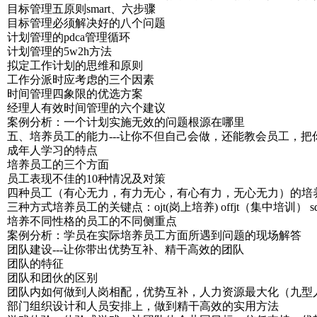
目标管理五原则smart、六步骤
目标管理必须解决好的八个问题
计划管理的pdca管理循环
计划管理的5w2h方法
拟定工作计划的思维和原则
工作分派时应考虑的三个因素
时间管理四象限的优选方案
经理人有效时间管理的六个建议
案例分析：一个计划实施无效的问题根源在哪里
五、培养员工的能力---让你不但自己会做，还能教会员工，
成年人学习的特点
培养员工的三个方面
员工表现不佳的10种情况及对策
四种员工（有心无力，有力无心，有心有力，无心无力）的培
三种方式培养员工的关键点：ojt(岗上培养) offjt（集中培训） 
培养不同性格的员工的不同侧重点
案例分析：学员在实际培养员工方面所遇到问题的现场解答
团队建设---让你带出优势互补、精干高效的团队
团队的特征
团队和团伙的区别
团队内如何做到人岗相配，优势互补，人力资源最大化（九型
部门组织设计和人员安排上，做到精干高效的实用方法