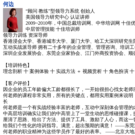
何边
“顾问 教练”型领导力系统 创始人
美国领导力研究中心 认证讲师
2009~2010年，中国总裁培训网、中华培训网 十佳
中层管理技能 十佳培训师
领导力训练 资深导师
香港浸会大学、香港城市大学、厦门大学、哈工大深圳研究生院m
互动实战派导师 拥有二十多年的企业管理、管理咨询、培训工
深圳企业发展协会、东莞企业家协会、江门外商投资协会、顺
【培训特色】
理念剖析 十 案例体验 十 实战方法 ＋ 视频赏析 十 角色扮演 十
【客户评价】
因企业的员工年龄偏大工龄都很长了，一开始很担心找女老师
何老师的课程非常实用，所有的关键点，都用实用案例来说明
长
何老师是一个有实战经验丰富的老师，互动中深刻体会管理的
中高层培训确实让我们的中高管上了一堂生动的思维碰撞课，
厘清了思路、给出了方法、提供了工具、激励了人心，而这一
给我们个性化的培训指导。满意，超出预期的满意！ ——东
何老师的职业精神为这些学员作了最好的表率。 ——北京大地