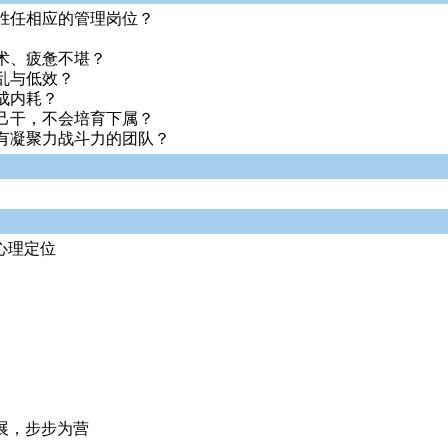
胜任相应的管理岗位？
术、疲惫不堪？
乱与低效？
成内耗？
己干，不会培育下属？
有凝聚力战斗力的团队？
心理定位
展，步步为营