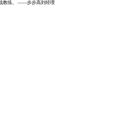
战教练。 ——步步高刘经理