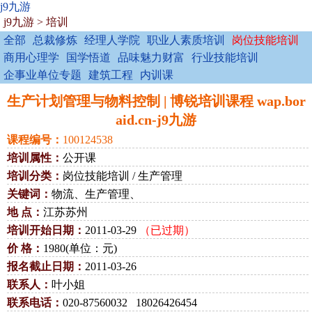
j9九游
j9九游
>
培训
全部
总裁修炼
经理人学院
职业人素质培训
岗位技能培训
商用心理学
国学悟道
品味魅力财富
行业技能培训
企事业单位专题
建筑工程
内训课
生产计划管理与物料控制 | 博锐培训课程 wap.bor
aid.cn-j9九游
课程编号：
100124538
培训属性：
公开课
培训分类：
岗位技能培训 / 生产管理
关键词：
物流、生产管理、
地 点：
江苏苏州
培训开始日期：
2011-03-29
（已过期）
价 格：
1980(单位：元)
报名截止日期：
2011-03-26
联系人：
叶小姐
联系电话：
020-87560032 18026426454