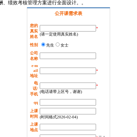
酬、绩效考核管理方案进行全面设计。。
公开课需求表
您的
*
真实
(请一定使用真实姓名)
姓名
性别
先生
女士
公司
名称
e-m
ail
*
地址
电
*
话/
(电话请带上区号，谢谢)
手机
qq
上课
时间
(时间格式2026-02-04)
上课
地点