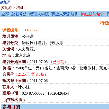
j9九游
j9九游
>
培训
全部
总裁修炼
经理人学院
职业人素质培训
岗位技能培训
行政
课程编号：
100129220
培训属性：
公开课
培训分类：
岗位技能培训 / 行政人事
关键词：
人力资源、
地 点：
北京北京
培训开始日期：
2011-07-08
（已过期）
价 格：
2500(单位：元)（备注：含两天中餐、指定教材、茶点
会员价：
2125元 (即8.5折)
报名截止日期：
2011-07-06
联系人：
叶小姐
联系电话：
020-87560032 18026426454
qq在线客服：
参与目的