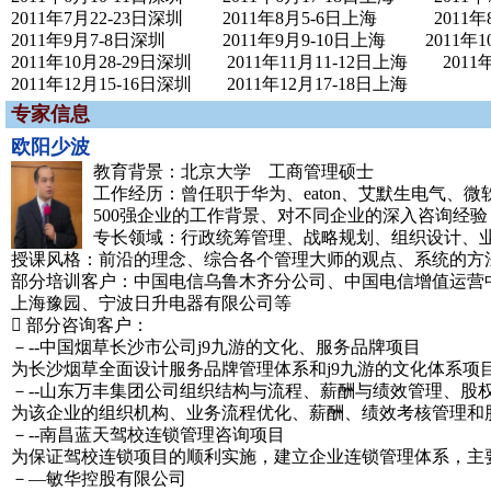
2011年7月22-23日深圳 2011年8月5-6日上海 2011年8
2011年9月7-8日深圳 2011年9月9-10日上海 2011年10
2011年10月28-29日深圳 2011年11月11-12日上海 2011年
2011年12月15-16日深圳 2011年12月17-18日上海
专家信息
欧阳少波
教育背景：北京大学 工商管理硕士
工作经历：曾任职于华为、eaton、艾默生电气、微
500强企业的工作背景、对不同企业的深入咨询经
专长领域：行政统筹管理、战略规划、组织设计、
授课风格：前沿的理念、综合各个管理大师的观点、系统的方
部分培训客户：中国电信乌鲁木齐分公司、中国电信增值运营
上海豫园、宁波日升电器有限公司等
 部分咨询客户：
－--中国烟草长沙市公司j9九游的文化、服务品牌项目
为长沙烟草全面设计服务品牌管理体系和j9九游的文化体系项
－--山东万丰集团公司组织结构与流程、薪酬与绩效管理、股
为该企业的组织机构、业务流程优化、薪酬、绩效考核管理和
－--南昌蓝天驾校连锁管理咨询项目
为保证驾校连锁项目的顺利实施，建立企业连锁管理体系，主
－—敏华控股有限公司