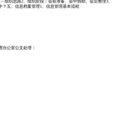
类－组织思路2、组织阶段：会前准备、会中协助、会后整理3、
中？五、信息档案管理1、信息管理基本流程
理办公室公文处理：