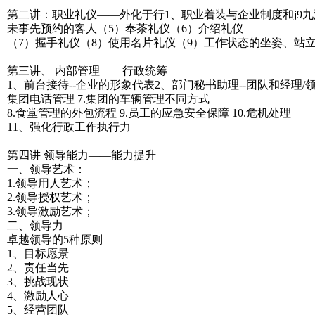
第二讲：职业礼仪——外化于行1、职业着装与企业制度和j9
未事先预约的客人（5）奉茶礼仪（6）介绍礼仪
（7）握手礼仪（8）使用名片礼仪（9）工作状态的坐姿、站
第三讲、 内部管理——行政统筹
1、前台接待--企业的形象代表2、部门秘书助理--团队和经理
集团电话管理 7.集团的车辆管理不同方式
8.食堂管理的外包流程 9.员工的应急安全保障 10.危机处理
11、强化行政工作执行力
第四讲 领导能力——能力提升
一、领导艺术：
1.领导用人艺术；
2.领导授权艺术；
3.领导激励艺术；
二、领导力
卓越领导的5种原则
1、目标愿景
2、责任当先
3、挑战现状
4、激励人心
5、经营团队