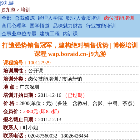
j9九游
j9九游
>
培训
全部
总裁修炼
经理人学院
职业人素质培训
岗位技能培训
商用心理学
国学悟道
品味魅力财富
行业技能培训
企事业单位专题
建筑工程
内训课
打造强势销售冠军，建构绝对销售优势 | 博锐培训
课程 wap.boraid.cn-j9九游
课程编号：
100127929
培训属性：
公开课
培训分类：
岗位技能培训 / 市场营销
地 点：
广东深圳
培训开始日期：
2011-12-16
（已过期）
价 格：
2800(单位：元)（备注：含教材、合影、中餐、茶点）
会员价：
2380元 (即8.5折)
报名截止日期：
2011-12-13
联系人：
叶小姐
联系电话：
020-87560032 18026426454