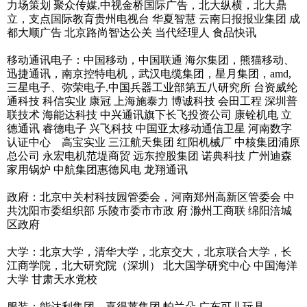
力场策划 聚众传媒,中视金桥国际广告，北大纵横，北大鼎
立，支点国际教育贵州电视台 华夏智慧 云南日报报业集团 成
都大顺广告 北京路尚智达公关 当代经理人 食品快讯
移动通讯电子：中国移动，中国联通 海尔集团，熊猫移动、
迅捷通讯，南京控特电机，武汉电缆集团，星月集团，amd,
三星电子、弥荣电子,中国兵器工业部第五八研究所 台资威纶
通科技 科信实业 康冠 上海施泰力 博诚科技 会田工程 深圳普
联技术 海能达科技 中兴通讯旗下长飞投资公司 康铨机电 立
德通讯 睿德电子 兴飞科技 中国亚太移动通信卫星 河南数字
认证中心 高宝实业 三江航天集团 红阳机械厂 中核集团浦原
总公司 永宏电机范堤商贸 远东控股集团 诺典科技 广州迪森
家用锅炉 中航集团惠德风电 龙翔通讯
政府：北京中关村科技园管委会，河南郑州高新区管委会 中
共沈阳市委组织部 乐陵市委市市政 府 滁州工商联 绵阳涪城
区政府
大学：北京大学，清华大学，北京交大，北京联合大学，长
江商学院，北大研究院（深圳） 北大国学研究中心 中国海洋
大学 甘肃天水党校
服装：能达利集团，嘉得莱集团 帕兰朵 广东可儿玩具