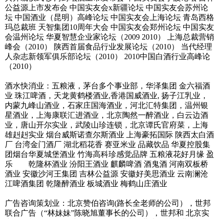
公益源上市发布会 中国实友会x新疆论坛 中国实友会苏州论
坛 中国酒业（昆明）高峰论坛 中国实友会上海论坛 青岛西格
玛总裁班 天智集团10周年大会 中国实友会郑州论坛 中国实友
会温州论坛 华夏智慧企业家论坛（2009 2010） 上海总裁营销
峰会（2010） 陕西首届食品行业发展论坛（2010） 当代经理
人杂志新领军俱乐部论坛（2010） 2010中国白酒行业高峰论
（2010）
酒水快消业：五粮液，茅台多个事业部，华泽集团 金六福酒
业 珠江啤酒，天龙黄鹤楼酒业,香港国威酒业, 扬子江乳业，
内蒙九峰山酒业，石家庄国海酒业，河北汇特集团，温州银
星酒业，上海康联汇进酒业，北京陶然一醉酒业，白云边酒
业，唐山开尔实业，武陵山珍连锁，北京谭氏官府菜，上海
雄赳赳实业 烟台威斯诺查尔斯酒业 上海豪拓国际 陕西太白酒
厂 台湾金门酒厂 湖北稻花香 赛亚米业 品藏饮品 华夏控股集
团烟台华夏城堡酒业 竹海高科珍感觉品牌 五粮液花好月缘 盈
乐 乾隆杯酒业 汾阳王酒业 麒麟啤酒 酒鬼酒 河南双板桥
酒业 安徽沙河王集团 吉林公益源 安徽好美思酒业 云南澜沧
江啤酒集团 乾隆醉酒业 板城酒业 梅鹤山庄酒业
广告咨询策划业：北京赞伯咨询(路长全老师的公司），世邦
联合广告（“林妹妹”陈晓旭董事长的公司），世邦和 北京实