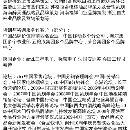
黄鹤楼酒上市战略策划，云南红高原魂白酒上市策划 吉林公
益源面宗上市营销策划 苏格拉蒂橄榄油品牌策划及营销策划
海南醉天涯战略及品牌策划 河南福祥门业品牌策划 浙江自力
杯业品牌及营销策划等
培训与咨询服务过客户（部分）:
中国品牌价值排前四名企业：中国移动多个分公司，海尔集
团多个事业部.五粮液集团多个品牌中心，茅台集团多个品牌
中心
跨国企业：amd,三星电子、弥荣电子 法国安迪苏 会田工程 史
泰博
论坛：ctcc中国零售论坛，中国分销管理峰会,中国it分销年
会，中国家电终端锋会，cbi中国it分销锋会，东湖论坛，长三
角营销论坛，2006中国西部零售高峰论坛 2006年中国策划年
会， 2007年中国策划年会 2008年中国策划年会 中国地板终端
销售论坛，健康中国行论坛，中国企业精英世纪盛典暨百年
北大创新营销名家高峰论坛 中国陕西太白酒战略高峰论坛 20
09中国木门行业品牌战略与持续发展高峰论坛 2008年度陕西
食品行业魅力品牌颁奖仪式暨2009中国（西安）食品博览交
易会新闻发布会 《食品快讯》创刊10周年庆典暨陕西食品大
典开编仪式 沙河封坛酒上市发布会 中国实友会宁波论坛 吉林