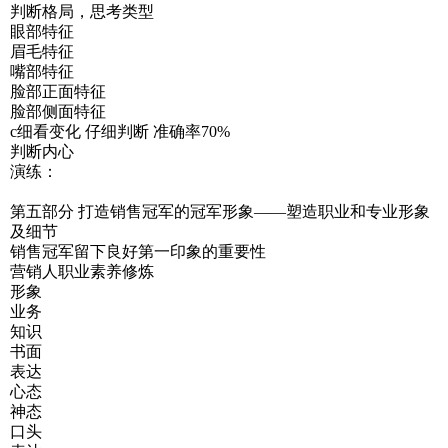
判断格局，思考类型
眼部特征
眉毛特征
嘴部特征
脸部正面特征
脸部侧面特征
c细看变化 仔细判断 准确率70%
判断内心
演练：
第五部分 打造销售冠军的冠军形象——塑造职业和专业形象
及细节
销售冠军留下良好第一印象的重要性
营销人职业素养修炼
形象
业务
知识
书面
表达
心态
神态
口头