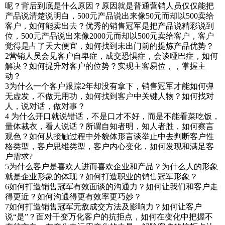
呢？背后到底是什么原因？原因就是普通营销人员仅仅能把
产品说清楚说明白，500元产品说出来像50元而却以500卖给
客户，如何能卖出去？优秀的销售冠军是把产品说精彩说到
位，500元产品说出来像2000元而却以500元卖给客户，客户
觉得是占了天大便宜，如何找到未出门前的提炼产品优势？
2营销人员会见客户自卑症，成交恐惧症，会谈哑巴症，如何
解决？如何提升对客户的位势？实现主客易位，，掌握主
动？
3为什么一个客户跟踪2年却没有拿下，销售冠军才能如何弹
无虚发，不做无用功，如何找到客户中关键人物？如何找对
人，说对话，做对事？
4 为什么开口就说错话，不是口才不好，而是不能看菜吃饭，
量体裁衣，看人说话？所谓自知者明，知人者胜，如何察言
观色？如何从接触过程中外貌体形言谈举止中去判断客户性
格类型，客户思维类型，客户内心变化，如何发现和满足客
户需求?
5为什么客户是喜欢人进而喜欢企业和产品？为什么人的形象
就是企业形象的体现？如何打造职业的销售冠军形象？
6如何打造销售冠军有效面谈的沟通力？如何让我们和客户走
得更近？如何沟通得更有效率更巧妙？
7如何打造销售冠军无敌成交方法及影响力？如何让客户
说“是”？面对千变万化客户的抗拒点，如何在变化中把握不