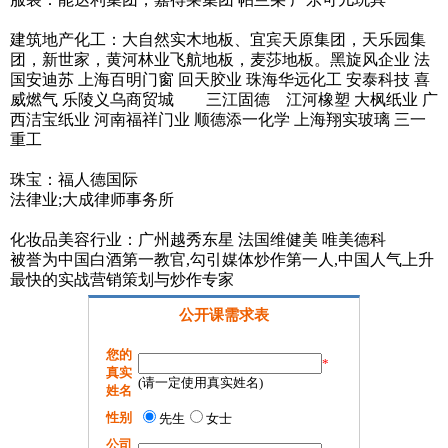
建筑地产化工：大自然实木地板、宜宾天原集团，天乐园集
团，新世家，黄河林业飞航地板，麦莎地板。黑旋风企业 法
国安迪苏 上海百明门窗 回天胶业 珠海华远化工 安泰科技 喜
威燃气 乐陵义乌商贸城 三江固德 江河橡塑 大枫纸业 广
西洁宝纸业 河南福祥门业 顺德添一化学 上海翔实玻璃 三一
重工
珠宝：福人德国际
法律业;大成律师事务所
化妆品美容行业：广州越秀东星 法国维健美 唯美德科
被誉为中国白酒第一教官,勾引媒体炒作第一人,中国人气上升
最快的实战营销策划与炒作专家
公开课需求表
您的
*
真实
(请一定使用真实姓名)
姓名
性别
先生
女士
公司