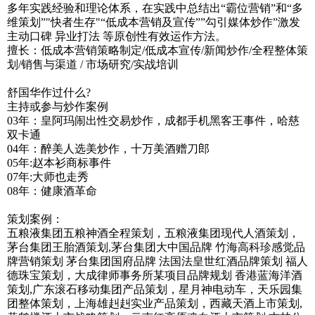
多年实践经验和理论体系，在实践中总结出“霸位营销”和“多
维策划”"快者生存"“低成本营销及宣传””勾引媒体炒作”激发
主动口碑 异业打法 等原创性有效运作方法。
擅长：低成本营销策略制定/低成本宣传/新闻炒作/全程整体策
划/销售与渠道 / 市场研究/实战培训
舒国华作过什么?
主持或参与炒作案例
03年：皇阿玛闹出性交易炒作，成都手机黑客王事件，哈慈
双卡通
04年：醉美人选美炒作，十万美酒赠刀郎
05年:赵本衫商标事件
07年:大师也走秀
08年：健康酒革命
策划案例：
五粮液集团五粮神酒全程策划，五粮液集团现代人酒策划，
茅台集团王胎酒策划,茅台集团大中国品牌 竹海高科珍感觉品
牌营销策划 茅台集团国府品牌 法国法皇世红酒品牌策划 福人
德珠宝策划，大成律师事务所某项目品牌规划 香港蓝海洋酒
策划,广东滚石移动集团产品策划，星月神电动车，天乐园集
团整体策划，上海雄赳赳实业产品策划，西藏天酒上市策划,