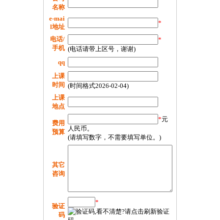
名称
e-mai
*
l地址
电话/
*
手机
(电话请带上区号，谢谢)
qq
上课
时间
(时间格式2026-02-04)
上课
地点
*
元
费用
人民币。
预算
(请填写数字，不需要填写单位。)
其它
咨询
*
验证
码