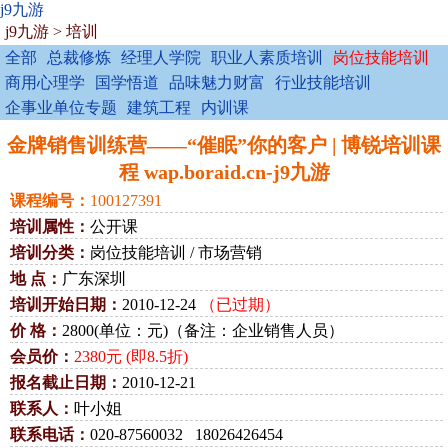
j9九游
j9九游
>
培训
全部
总裁修炼
经理人学院
职业人素质培训
岗位技能培训
商用心理学
国学悟道
品味魅力财富
行业技能培训
企事业单位专题
建筑工程
内训课
金牌销售训练营——“催眠”你的客户 | 博锐培训课
程 wap.boraid.cn-j9九游
课程编号：
100127391
培训属性：
公开课
培训分类：
岗位技能培训 / 市场营销
地 点：
广东深圳
培训开始日期：
2010-12-24
（已过期）
价 格：
2800(单位：元)（备注：企业销售人员）
会员价：
2380元 (即8.5折)
报名截止日期：
2010-12-21
联系人：
叶小姐
联系电话：
020-87560032 18026426454