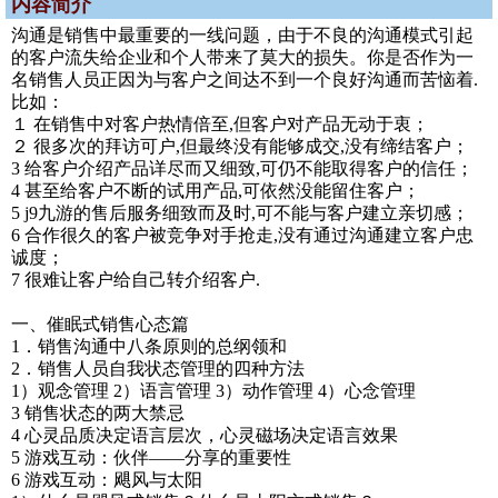
内容简介
沟通是销售中最重要的一线问题，由于不良的沟通模式引起
的客户流失给企业和个人带来了莫大的损失。你是否作为一
名销售人员正因为与客户之间达不到一个良好沟通而苦恼着.
比如：
１ 在销售中对客户热情倍至,但客户对产品无动于衷；
２ 很多次的拜访可户,但最终没有能够成交,没有缔结客户；
3 给客户介绍产品详尽而又细致,可仍不能取得客户的信任；
4 甚至给客户不断的试用产品,可依然没能留住客户；
5 j9九游的售后服务细致而及时,可不能与客户建立亲切感；
6 合作很久的客户被竞争对手抢走,没有通过沟通建立客户忠
诚度；
7 很难让客户给自己转介绍客户.
一、催眠式销售心态篇
1．销售沟通中八条原则的总纲领和
2．销售人员自我状态管理的四种方法
1）观念管理 2）语言管理 3）动作管理 4）心念管理
3 销售状态的两大禁忌
4 心灵品质决定语言层次，心灵磁场决定语言效果
5 游戏互动：伙伴——分享的重要性
6 游戏互动：飓风与太阳