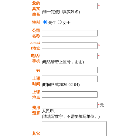
您的
*
真实
(请一定使用真实姓名)
姓名
性别
先生
女士
公司
名称
e-mai
*
l地址
电话/
*
手机
(电话请带上区号，谢谢)
qq
上课
时间
(时间格式2026-02-04)
上课
地点
*
元
费用
人民币。
预算
(请填写数字，不需要填写单位。)
其它