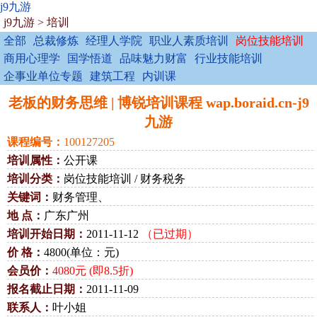
j9九游
j9九游
>
培训
全部
总裁修炼
经理人学院
职业人素质培训
岗位技能培训
商用心理学
国学悟道
品味魅力财富
行业技能培训
企事业单位专题
建筑工程
内训课
老板的财务思维 | 博锐培训课程 wap.boraid.cn-j9
九游
课程编号：
100127205
培训属性：
公开课
培训分类：
岗位技能培训 / 财务税务
关键词：
财务管理、
地 点：
广东广州
培训开始日期：
2011-11-12
（已过期）
价 格：
4800(单位：元)
会员价：
4080元 (即8.5折)
报名截止日期：
2011-11-09
联系人：
叶小姐