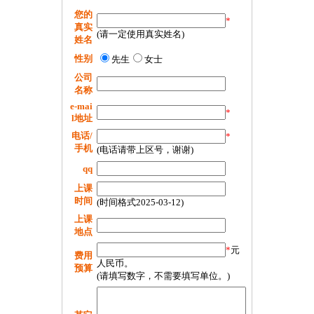
您的
*
真实
(请一定使用真实姓名)
姓名
性别
先生
女士
公司
名称
e-mai
*
l地址
电话/
*
手机
(电话请带上区号，谢谢)
qq
上课
时间
(时间格式2025-03-12)
上课
地点
*
元
费用
人民币。
预算
(请填写数字，不需要填写单位。)