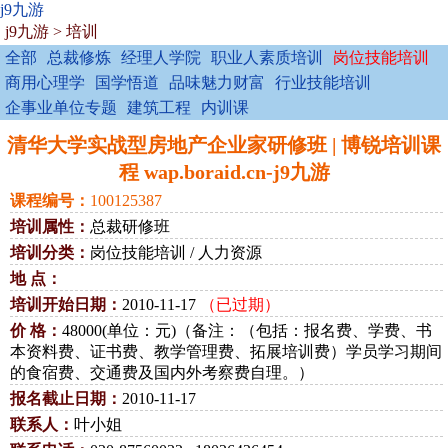
j9九游
j9九游
>
培训
全部
总裁修炼
经理人学院
职业人素质培训
岗位技能培训
商用心理学
国学悟道
品味魅力财富
行业技能培训
企事业单位专题
建筑工程
内训课
清华大学实战型房地产企业家研修班 | 博锐培训课
程 wap.boraid.cn-j9九游
课程编号：
100125387
培训属性：
总裁研修班
培训分类：
岗位技能培训 / 人力资源
地 点：
培训开始日期：
2010-11-17
（已过期）
价 格：
48000(单位：元)（备注：（包括：报名费、学费、书
本资料费、证书费、教学管理费、拓展培训费）学员学习期间
的食宿费、交通费及国内外考察费自理。）
报名截止日期：
2010-11-17
联系人：
叶小姐