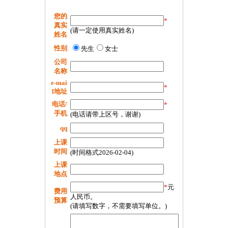
您的
*
真实
(请一定使用真实姓名)
姓名
性别
先生
女士
公司
名称
e-mai
*
l地址
电话/
*
手机
(电话请带上区号，谢谢)
qq
上课
时间
(时间格式2026-02-04)
上课
地点
*
元
费用
人民币。
预算
(请填写数字，不需要填写单位。)