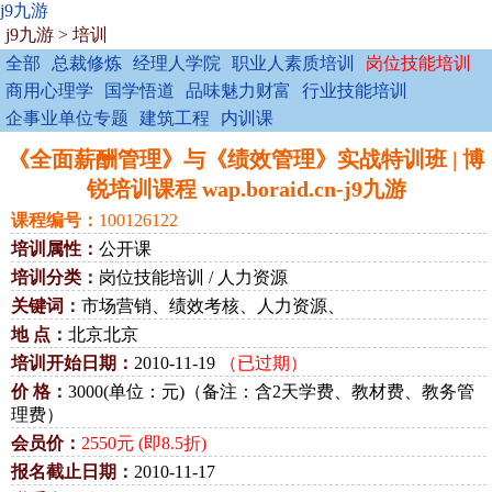
j9九游
j9九游
>
培训
全部
总裁修炼
经理人学院
职业人素质培训
岗位技能培训
商用心理学
国学悟道
品味魅力财富
行业技能培训
企事业单位专题
建筑工程
内训课
《全面薪酬管理》与《绩效管理》实战特训班 | 博
锐培训课程 wap.boraid.cn-j9九游
课程编号：
100126122
培训属性：
公开课
培训分类：
岗位技能培训 / 人力资源
关键词：
市场营销、绩效考核、人力资源、
地 点：
北京北京
培训开始日期：
2010-11-19
（已过期）
价 格：
3000(单位：元)（备注：含2天学费、教材费、教务管
理费）
会员价：
2550元 (即8.5折)
报名截止日期：
2010-11-17