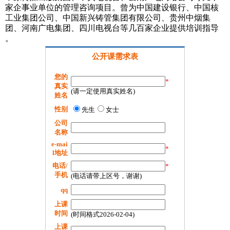
家企事业单位的管理咨询项目。曾为中国建设银行、中国核
工业集团公司、中国新兴铸管集团有限公司、贵州中烟集
团、河南广电集团、四川电视台等几百家企业提供培训指导
。
公开课需求表
您的
*
真实
(请一定使用真实姓名)
姓名
性别
先生
女士
公司
名称
e-mai
*
l地址
电话/
*
手机
(电话请带上区号，谢谢)
qq
上课
时间
(时间格式2026-02-04)
上课