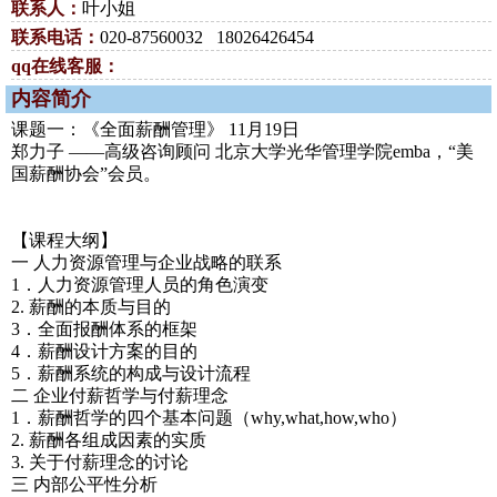
联系人：
叶小姐
联系电话：
020-87560032 18026426454
qq在线客服：
内容简介
课题一：《全面薪酬管理》 11月19日
郑力子 ——高级咨询顾问 北京大学光华管理学院emba，“美
国薪酬协会”会员。
【课程大纲】
一 人力资源管理与企业战略的联系
1．人力资源管理人员的角色演变
2. 薪酬的本质与目的
3．全面报酬体系的框架
4．薪酬设计方案的目的
5．薪酬系统的构成与设计流程
二 企业付薪哲学与付薪理念
1．薪酬哲学的四个基本问题（why,what,how,who）
2. 薪酬各组成因素的实质
3. 关于付薪理念的讨论
三 内部公平性分析