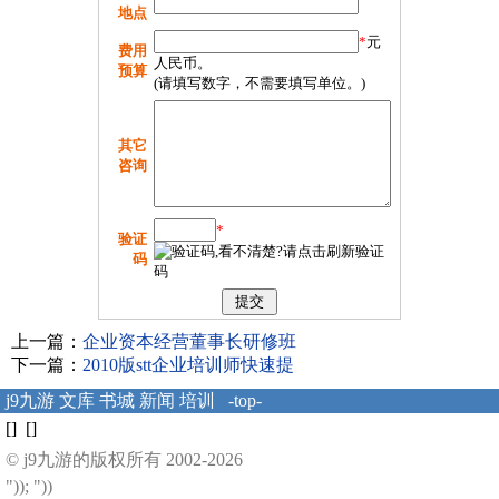
地点
*
元
费用
人民币。
预算
(请填写数字，不需要填写单位。)
其它
咨询
*
验证
码
上一篇：
企业资本经营董事长研修班
下一篇：
2010版stt企业培训师快速提
j9九游
文库
书城
新闻
培训
-top-
[] []
© j9九游的版权所有 2002-2026
")); "))