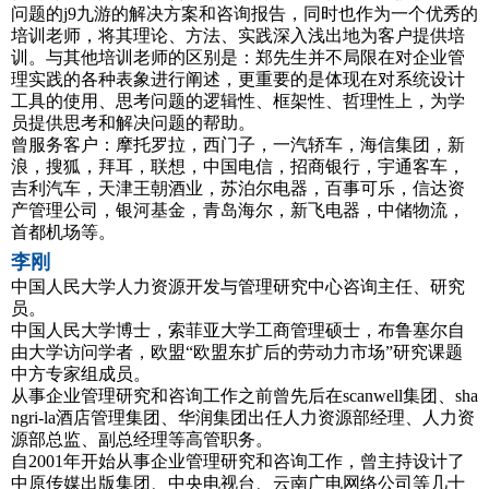
问题的j9九游的解决方案和咨询报告，同时也作为一个优秀的
培训老师，将其理论、方法、实践深入浅出地为客户提供培
训。与其他培训老师的区别是：郑先生并不局限在对企业管
理实践的各种表象进行阐述，更重要的是体现在对系统设计
工具的使用、思考问题的逻辑性、框架性、哲理性上，为学
员提供思考和解决问题的帮助。
曾服务客户：摩托罗拉，西门子，一汽轿车，海信集团，新
浪，搜狐，拜耳，联想，中国电信，招商银行，宇通客车，
吉利汽车，天津王朝酒业，苏泊尔电器，百事可乐，信达资
产管理公司，银河基金，青岛海尔，新飞电器，中储物流，
首都机场等。
李刚
中国人民大学人力资源开发与管理研究中心咨询主任、研究
员。
中国人民大学博士，索菲亚大学工商管理硕士，布鲁塞尔自
由大学访问学者，欧盟“欧盟东扩后的劳动力市场”研究课题
中方专家组成员。
从事企业管理研究和咨询工作之前曾先后在scanwell集团、sha
ngri-la酒店管理集团、华润集团出任人力资源部经理、人力资
源部总监、副总经理等高管职务。
自2001年开始从事企业管理研究和咨询工作，曾主持设计了
中原传媒出版集团、中央电视台、云南广电网络公司等几十