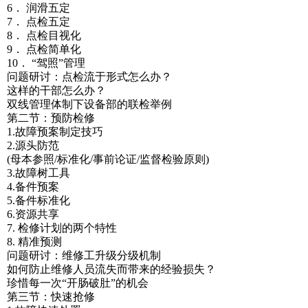
6． 润滑五定
7． 点检五定
8． 点检目视化
9． 点检简单化
10． “驾照”管理
问题研讨：点检流于形式怎么办？
这样的干部怎么办？
双线管理体制下设备部的联检举例
第二节：预防检修
1.故障预案制定技巧
2.源头防范
(母本参照/标准化/事前论证/监督检验原则)
3.故障树工具
4.备件预案
5.备件标准化
6.资源共享
7. 检修计划的两个特性
8. 精准预测
问题研讨：维修工升级分级机制
如何防止维修人员流失而带来的经验损失？
珍惜每一次“开肠破肚”的机会
第三节：快速抢修