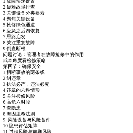
1.故障快速处置
2.疑难故障排查
3.关键设备分类要素
4.聚焦关键设备
5.抢修绿色通道
6.应急之后四恢复
7.思路启发
8.关注重复故障
9.倒查断根
问题讨论：管理者在故障抢修中的作用
成本角度看检修策略
第四节：确保安全
1.切断事故的两条线
2.纠违章
3.执法必严，违法必究
4.违章的六种情形
5.关注检修风险
6.高危六时段
7.查隐患
8.海因里希法则
9. 风险设备与风险备件
10.隐患评估矩阵
11.过程风险与前期风险