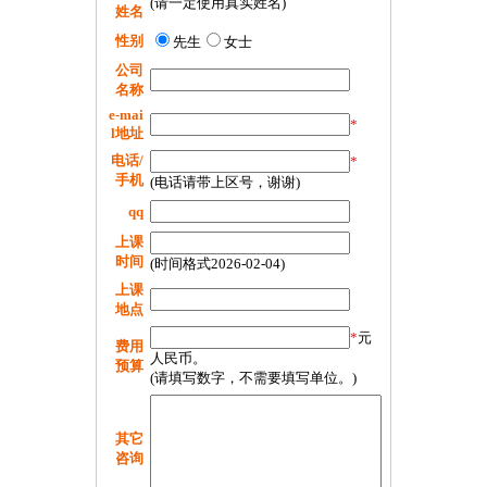
(请一定使用真实姓名)
姓名
性别
先生
女士
公司
名称
e-mai
*
l地址
电话/
*
手机
(电话请带上区号，谢谢)
qq
上课
时间
(时间格式2026-02-04)
上课
地点
*
元
费用
人民币。
预算
(请填写数字，不需要填写单位。)
其它
咨询