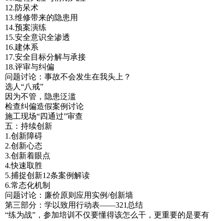
12.防呆术
13.维修带来的隐患用
14.预案演练
15.安全意识全渗透
16.建体系
17.安全目标分解与承接
18.评审与纠偏
问题讨论：事故不会发生在我头上？
选人“八戒”
因为不管，隐患泛滥
检查纠偏造假案例讨论
施工现场“四通过”审查
五：持续创新
1.创新障碍
2.创新心态
3.创新着眼点
4.快速取胜
5.捕捉创新12条案例解读
6.常态化机制
问题讨论：廉价原则应用实例/创新墙
第三部分：学以致用行动表——321总结
“练为战”，参加培训不仅要懂得该怎么干，更重要的是要有