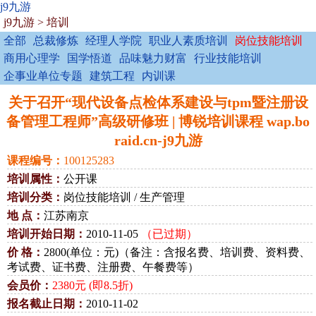
j9九游
j9九游
>
培训
全部
总裁修炼
经理人学院
职业人素质培训
岗位技能培训
商用心理学
国学悟道
品味魅力财富
行业技能培训
企事业单位专题
建筑工程
内训课
关于召开“现代设备点检体系建设与tpm暨注册设
备管理工程师”高级研修班 | 博锐培训课程 wap.bo
raid.cn-j9九游
课程编号：
100125283
培训属性：
公开课
培训分类：
岗位技能培训 / 生产管理
地 点：
江苏南京
培训开始日期：
2010-11-05
（已过期）
价 格：
2800(单位：元)（备注：含报名费、培训费、资料费、
考试费、证书费、注册费、午餐费等）
会员价：
2380元 (即8.5折)
报名截止日期：
2010-11-02