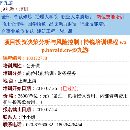
j9九游
j9九游
>
培训
全部
总裁修炼
经理人学院
职业人素质培训
岗位技能培训
商用心理学
国学悟道
品味魅力财富
行业技能培训
企事业单位专题
建筑工程
内训课
项目投资决策分析与风险控制 | 博锐培训课程 wa
p.boraid.cn-j9九游
课程编号：
100122738
培训属性：
公开课
培训分类：
岗位技能培训 / 财务税务
地 点：
上海上海
培训开始日期：
2010-07-26
（已过期）
价 格：
3600(单位：元)（备注：包括授课费用、内部资料费用
和午餐茶歇费用。）
报名截止日期：
2010-07-24
联系人：
叶小姐
联系电话：
020-87560032 18026426454